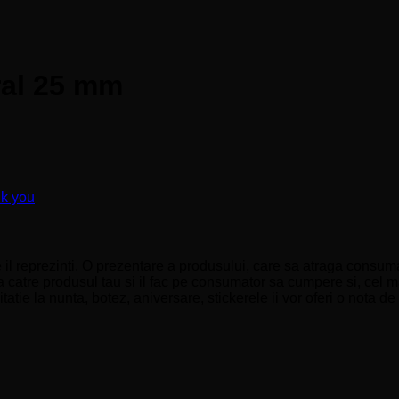
ral 25 mm
nk you
il reprezinti. O prezentare a produsului, care sa atraga consumat
 catre produsul tau si il fac pe consumator sa cumpere si, cel ma
e la nunta, botez, aniversare, stickerele ii vor oferi o nota de e