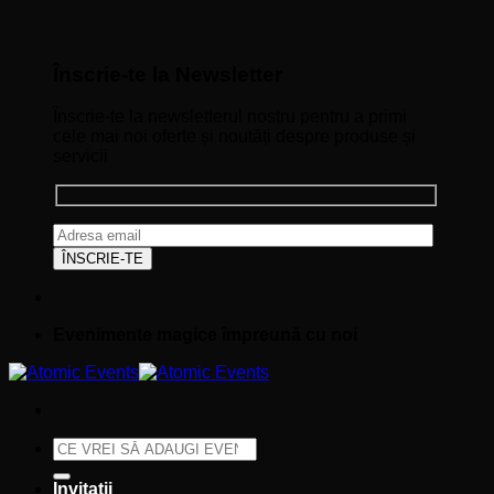
Înscrie-te la Newsletter
Înscrie-te la newsletterul nostru pentru a primi
cele mai noi oferte și noutăți despre produse și
servicii
Evenimente magice împreună cu noi
Caută
după:
Invitații