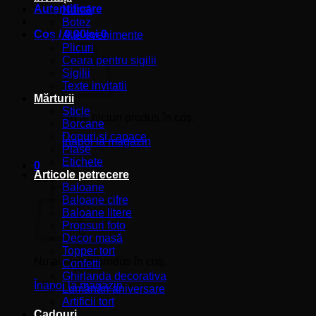
Autentificare
Nuntă
Botez
Coș /
0,00
lei
0
Alte evenimente
Plicuri
Ceara pentru sigilii
Sigilii
Texte invitatii
Mărturii
Sticle
Nu ai niciun produs în coș.
Borcane
Dopuri si capace
Înapoi la magazin
Plase
Etichete
0
Articole petrecere
Coș
Baloane
Baloane cifre
Baloane litere
Propsuri foto
Decor masă
Topper tort
Nu ai niciun produs în coș.
Confetti
Ghirlanda decorativa
Înapoi la magazin
Lumânări aniversare
Artificii tort
Cadouri