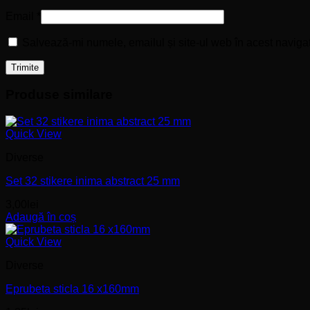
Email
*
Salvează-mi numele, emailul și site-ul web în acest naviga
Produse similare
Quick View
Diverse
Set 32 stikere inima abstract 25 mm
3,00
lei
Adaugă în coș
Quick View
Diverse
Eprubeta sticla 16 x160mm