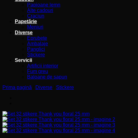
Papioane lemn
Alte cadouri
Craciun
Papetărie
Meniuri
Diverse
Eprubete
Ambalaje
Panglici
Stickere
Servicii
Artificii interior
Fum greu
Baloane de sapun
Prima pagină
/
Diverse
/
Stickere