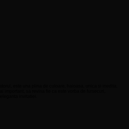
orul, este una plina de culoare, haioasa, unica si inedita.
i important, sa revina fie ca este vorba de fursecuri,
leganta invitatiei.