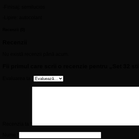
-Finisaj: semilucios
-Lipire: autocolant
Recenzii (0)
Recenzii
Nu există recenzii până acum.
Fii primul care scrii o recenzie pentru „Set 32 s
Evaluarea ta
*
Recenzia ta
*
Nume
*