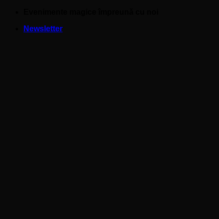
Skip
Evenimente magice împreună cu noi
to
Newsletter
content