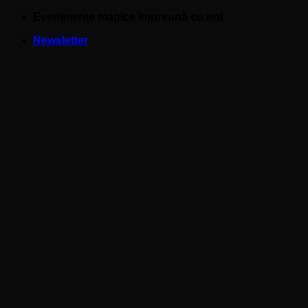
Skip
Evenimente magice împreună cu noi
to
Newsletter
content