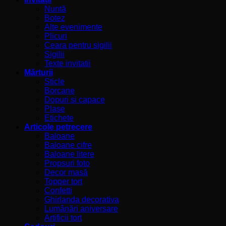
Nuntă
Botez
Alte evenimente
Plicuri
Ceara pentru sigilii
Sigilii
Texte invitatii
Mărturii
Sticle
Borcane
Dopuri si capace
Plase
Etichete
Articole petrecere
Baloane
Baloane cifre
Baloane litere
Propsuri foto
Decor masă
Topper tort
Confetti
Ghirlanda decorativa
Lumânări aniversare
Artificii tort