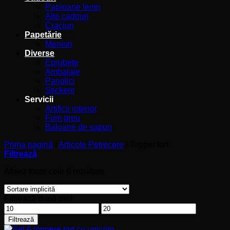
Papioane lemn
Alte cadouri
Craciun
Papetărie
Meniuri
Diverse
Eprubete
Ambalaje
Panglici
Stickere
Servicii
Artificii interior
Fum greu
Baloane de sapun
Prima pagină
/
Articole Petrecere
/
Topper tort
Filtrează
Afișez toate cele 6 rezultate
Filtrează după preț
Preț
Preț
minim
maxim
Filtrează