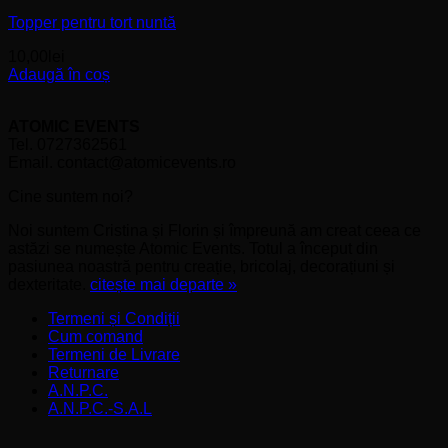
Topper pentru tort nuntă
10,00
lei
Adaugă în coș
ATOMIC EVENTS
Tel. 0727362561
Email. contact@atomicevents.ro
Cine suntem noi?
Noi suntem Cristina și Florin și împreună am creat ceea ce
astăzi se numește Atomic Events. Totul a început din
pasiunea noastră pentru creație, bricolaj, decorațiuni și
dexteritate.
citește mai departe »
Termeni și Condiții
Cum comand
Termeni de Livrare
Returnare
A.N.P.C.
A.N.P.C.-S.A.L