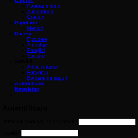
Cadouri
Papioane lemn
Alte cadouri
Craciun
Papetărie
Meniuri
Diverse
Eprubete
Ambalaje
Panglici
Stickere
Servicii
Artificii interior
Fum greu
Baloane de sapun
Autentificare
Newsletter
Autentificare
Obligatoriu
Nume utilizator sau adresă email
*
Obligatoriu
Parolă
*