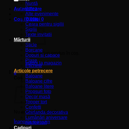
Nuntă
Botez
Autentificare
Alte evenimente
Plicuri
Coș /
0,00
lei
0
Ceara pentru sigilii
Sigilii
Texte invitatii
Mărturii
Sticle
Borcane
Nu ai niciun produs în coș.
Dopuri si capace
Plase
Înapoi la magazin
Etichete
Articole petrecere
0
Baloane
Coș
Baloane cifre
Baloane litere
Propsuri foto
Decor masă
Topper tort
Confetti
Nu ai niciun produs în coș.
Ghirlanda decorativa
Lumânări aniversare
Înapoi la magazin
Artificii tort
Cadouri