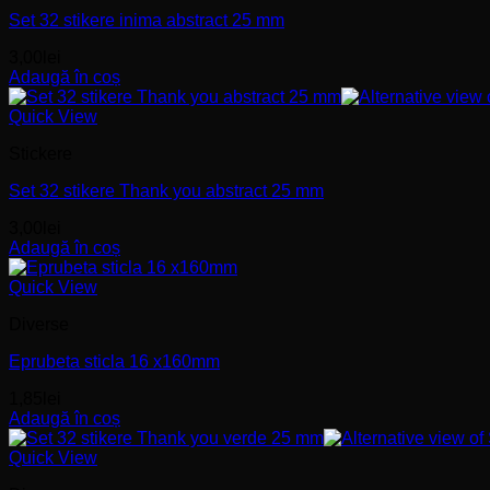
Set 32 stikere inima abstract 25 mm
3,00
lei
Adaugă în coș
Quick View
Stickere
Set 32 stikere Thank you abstract 25 mm
3,00
lei
Adaugă în coș
Quick View
Diverse
Eprubeta sticla 16 x160mm
1,85
lei
Adaugă în coș
Quick View