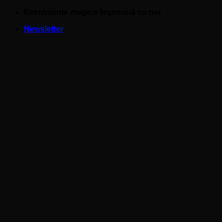
Skip
Evenimente magice împreună cu noi
to
Newsletter
content