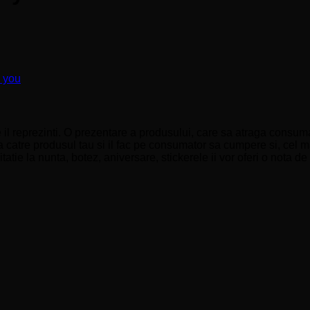
 you
il reprezinti. O prezentare a produsului, care sa atraga consumat
 catre produsul tau si il fac pe consumator sa cumpere si, cel ma
e la nunta, botez, aniversare, stickerele ii vor oferi o nota de e