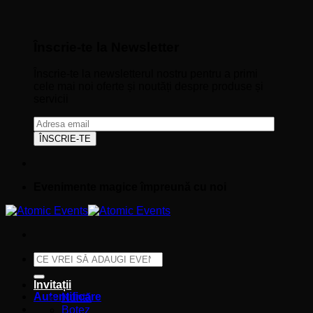
Înscrie-te la Newsletter
Înscrie-te la newsletterul nostru pentru a primi
cele mai noi oferte și noutăți despre produse și
servicii
Evenimente magice împreună cu noi
Caută
după:
Invitații
Autentificare
Nuntă
Botez