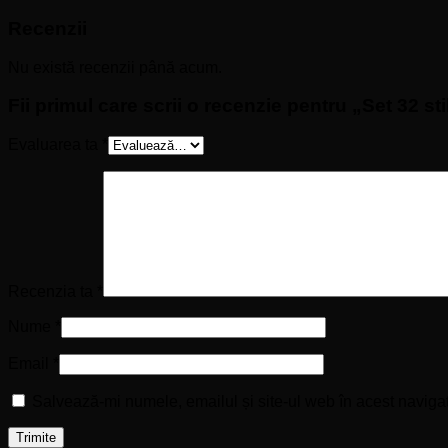
Recenzii
Nu există recenzii până acum.
Fii primul care scrii o recenzie pentru „Set 32 
Evaluarea ta
*
Recenzia ta
*
Nume
*
Email
*
Salvează-mi numele, emailul și site-ul web în acest naviga