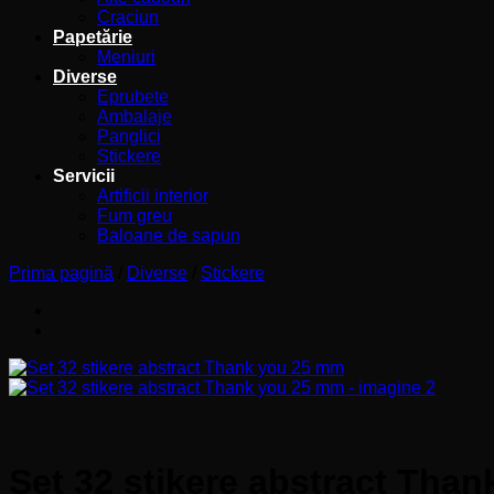
Craciun
Papetărie
Meniuri
Diverse
Eprubete
Ambalaje
Panglici
Stickere
Servicii
Artificii interior
Fum greu
Baloane de sapun
Prima pagină
/
Diverse
/
Stickere
Set 32 stikere abstract Tha