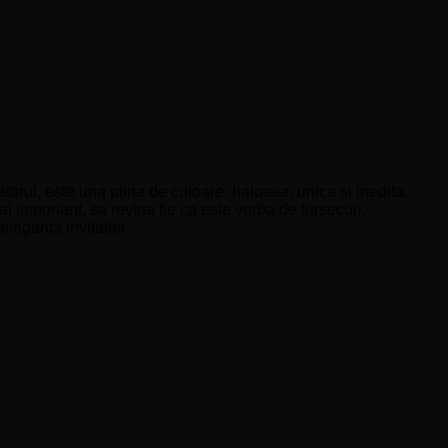
orul, este una plina de culoare, haioasa, unica si inedita.
i important, sa revina fie ca este vorba de fursecuri,
leganta invitatiei.