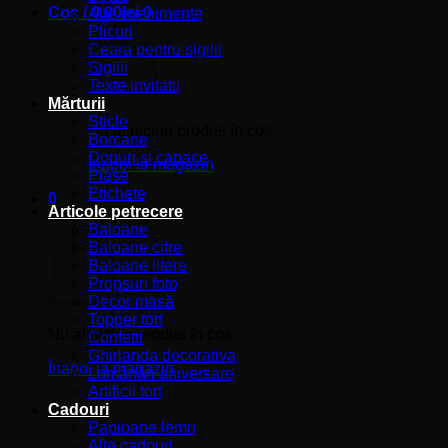
Coș /
0,00
lei
0
Alte evenimente
Plicuri
Ceara pentru sigilii
Sigilii
Texte invitatii
Mărturii
Sticle
Nu ai niciun produs în coș.
Borcane
Dopuri si capace
Înapoi la magazin
Plase
Etichete
0
Articole petrecere
Coș
Baloane
Baloane cifre
Baloane litere
Propsuri foto
Decor masă
Topper tort
Nu ai niciun produs în coș.
Confetti
Ghirlanda decorativa
Înapoi la magazin
Lumânări aniversare
Artificii tort
Cadouri
Papioane lemn
Alte cadouri