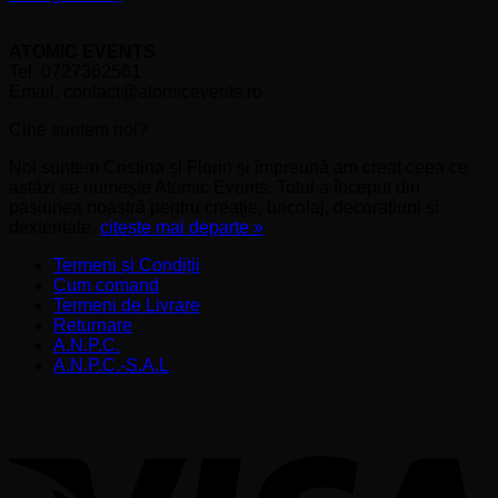
ATOMIC EVENTS
Tel. 0727362561
Email. contact@atomicevents.ro
Cine suntem noi?
Noi suntem Cristina și Florin și împreună am creat ceea ce
astăzi se numește Atomic Events. Totul a început din
pasiunea noastră pentru creație, bricolaj, decorațiuni și
dexteritate.
citește mai departe »
Termeni și Condiții
Cum comand
Termeni de Livrare
Returnare
A.N.P.C.
A.N.P.C.-S.A.L
V