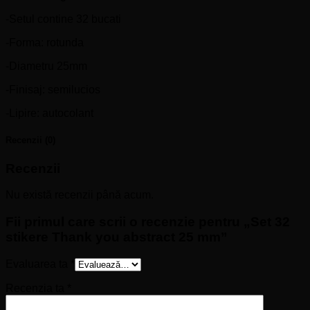
-Setul contine 32 bucati
-Forma: rotunda
-Diametru 25mm
-Finisaj: semilucios
-Lipire: autocolant
Recenzii (0)
Recenzii
Nu există recenzii până acum.
Fii primul care scrii o recenzie pentru „Set 32
stikere Thank you abstract 25 mm”
Evaluarea ta
*
Recenzia ta
*