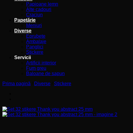
Papioane lemn
Alte cadouri
Craciun
Papetărie
Meniuri
Diverse
Eprubete
Ambalaje
Panglici
Stickere
Servicii
Artificii interior
Fum greu
Baloane de sapun
Prima pagină
/
Diverse
/
Stickere