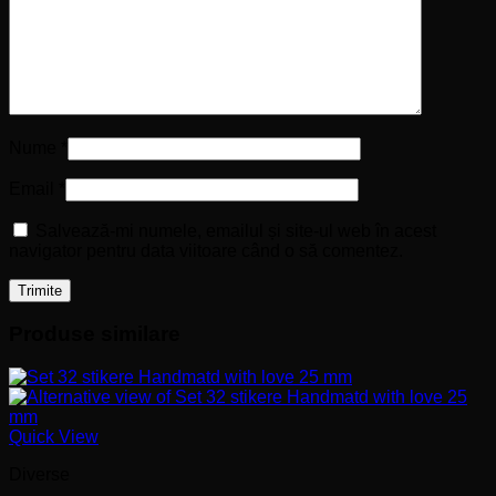
Nume
*
Email
*
Salvează-mi numele, emailul și site-ul web în acest
navigator pentru data viitoare când o să comentez.
Produse similare
Quick View
Diverse