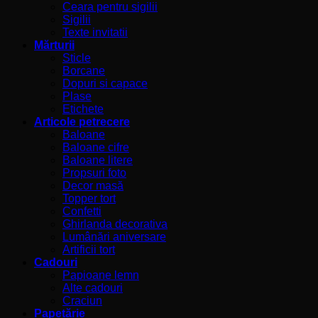
Ceara pentru sigilii
Sigilii
Texte invitatii
Mărturii
Sticle
Borcane
Dopuri si capace
Plase
Etichete
Articole petrecere
Baloane
Baloane cifre
Baloane litere
Propsuri foto
Decor masă
Topper tort
Confetti
Ghirlanda decorativa
Lumânări aniversare
Artificii tort
Cadouri
Papioane lemn
Alte cadouri
Craciun
Papetărie