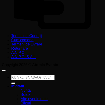
Termeni și Condiții
Cum comand
Termeni de Livrare
Returnare
A.N.P.C.
A.N.P.C.-S.A.L
Copyright 2026 ©
Atomic Events
Caută
după:
Invitații
Nuntă
Botez
Alte evenimente
Plicuri