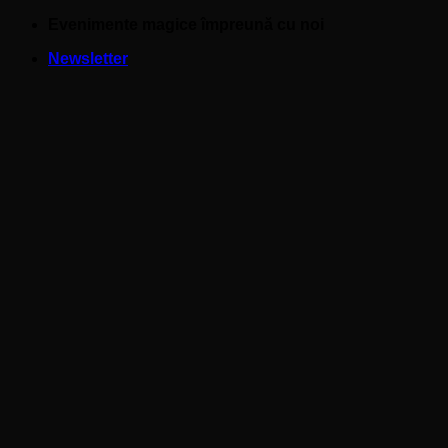
Skip
Evenimente magice împreună cu noi
to
Newsletter
content