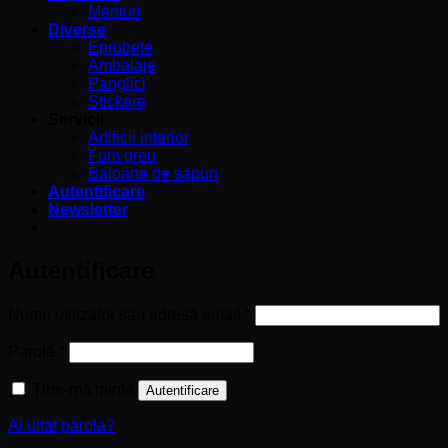
Meniuri
Diverse
Eprubete
Ambalaje
Panglici
Stickere
Servicii
Artificii interior
Fum greu
Baloane de sapun
Autentificare
Newsletter
Autentificare
Obligatoriu
Nume utilizator sau adresă email
*
Obligatoriu
Parolă
*
Ține-mă minte
Autentificare
Ai uitat parola?