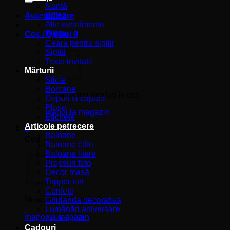
Nuntă
Botez
Autentificare
Alte evenimente
Plicuri
Coș /
0,00
lei
0
Ceara pentru sigilii
Sigilii
Texte invitatii
Mărturii
Sticle
Borcane
Nu ai niciun produs în coș.
Dopuri si capace
Plase
Înapoi la magazin
Etichete
Articole petrecere
0
Baloane
Coș
Baloane cifre
Baloane litere
Propsuri foto
Decor masă
Topper tort
Confetti
Nu ai niciun produs în coș.
Ghirlanda decorativa
Lumânări aniversare
Înapoi la magazin
Artificii tort
Cadouri