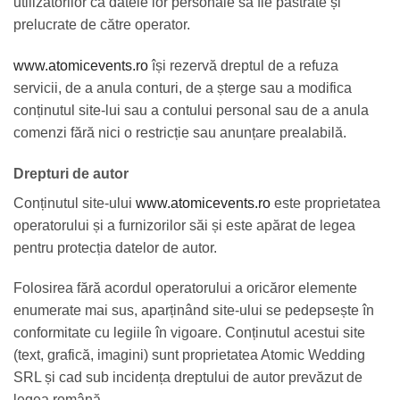
utilizatorilor ca datele lor personale să fie păstrate și
prelucrate de către operator.
www.atomicevents.ro
își rezervă dreptul de a refuza
servicii, de a anula conturi, de a șterge sau a modifica
conținutul site-lui sau a contului personal sau de a anula
comenzi fără nici o restricție sau anunțare prealabilă.
Drepturi de autor
Conținutul site-ului
www.atomicevents.ro
este proprietatea
operatorului și a furnizorilor săi și este apărat de legea
pentru protecția datelor de autor.
Folosirea fără acordul operatorului a oricăror elemente
enumerate mai sus, aparținând site-ului se pedepsește în
conformitate cu legiile în vigoare. Conținutul acestui site
(text, grafică, imagini) sunt proprietatea Atomic Wedding
SRL și cad sub incidența dreptului de autor prevăzut de
legea română.