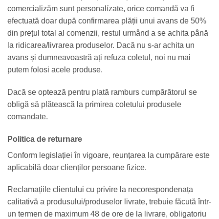
comercializăm sunt personalízate, orice comandă va fi
efectuată doar după confirmarea plății unui avans de 50%
din prețul total al comenzii, restul urmând a se achita până
la ridicarea/livrarea produselor. Dacă nu s-ar achita un
avans și dumneavoastră ați refuza coletul, noi nu mai
putem folosi acele produse.
Dacă se optează pentru plată ramburs cumpărătorul se
obligă să plătească la primirea coletului produsele
comandate.
Politica de returnare
Conform legislației în vigoare, reunțarea la cumpărare este
aplicabilă doar clienților persoane fizice.
Reclamațiile clientului cu privire la necorespondenața
calitativă a produsului/produselor livrate, trebuie făcută într-
un termen de maximum 48 de ore de la livrare, obligatoriu