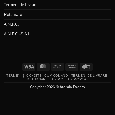
Termeni de Livrare
Returnare
A.N.P.C.
A.N.P.C.-S.A.L
Visa
MasterCard
Cash
Bank
Credit
On
Transfer
Card
TERMENI ȘI CONDIȚII
CUM COMAND
TERMENI DE LIVRARE
Delivery
RETURNARE
A.N.P.C.
A.N.P.C.-S.A.L
Copyright 2026 ©
Atomic Events