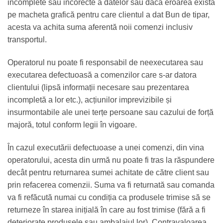
incomplete sau incorecte a datelor sau dacă eroarea exista
pe macheta grafică pentru care clientul a dat Bun de tipar,
acesta va achita suma aferentă noii comenzi inclusiv
transportul
.
Operatorul nu poate fi responsabil de neexecutarea sau
executarea defectuoasă a comenzilor care s-ar datora
clientului (lipsă informații necesare sau prezentarea
incompletă a lor etc.), acțiunilor imprevizibile și
insurmontabile ale unei terțe persoane sau cazului de forță
majoră, totul conform legii în vigoare.
În cazul executării defectuoase a unei comenzi, din vina
operatorului, acesta din urmă nu poate fi tras la răspundere
decât pentru returnarea sumei achitate de către client sau
prin refacerea comenzii. Suma va fi returnată sau comanda
va fi refăcută numai cu condiția ca produsele trimise să se
returneze în starea inițială în care au fost trimise (fără a fi
deteriorate produsele sau ambalajul lor). Contravaloarea