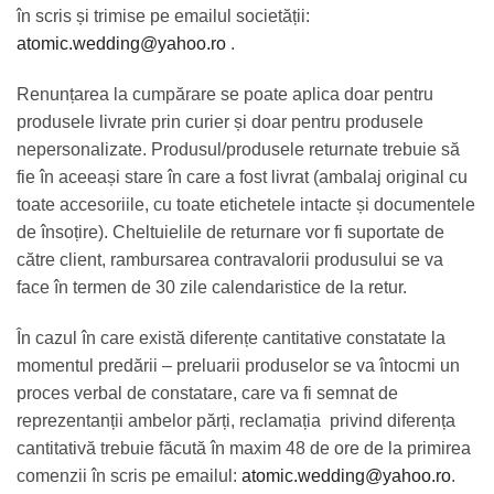
în scris și trimise pe emailul societății:
atomic.wedding@yahoo.ro
.
Renunțarea la cumpărare se poate aplica doar pentru
produsele livrate prin curier și doar pentru produsele
nepersonalizate. Produsul/produsele returnate trebuie să
fie în aceeași stare în care a fost livrat (ambalaj original cu
toate accesoriile, cu toate etichetele intacte și documentele
de însoțire). Cheltuielile de returnare vor fi suportate de
către client, rambursarea contravalorii produsului se va
face în termen de 30 zile calendaristice de la retur.
În cazul în care există diferențe cantitative constatate la
momentul predării – preluarii produselor se va întocmi un
proces verbal de constatare, care va fi semnat de
reprezentanții ambelor părți, reclamația privind diferența
cantitativă trebuie făcută în maxim 48 de ore de la primirea
comenzii în scris pe emailul:
atomic.wedding@yahoo.ro
.