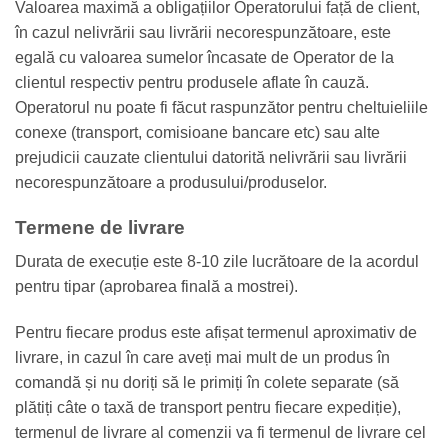
Valoarea maximă a obligațiilor Operatorului față de client,
în cazul nelivrării sau livrării necorespunzătoare, este
egală cu valoarea sumelor încasate de Operator de la
clientul respectiv pentru produsele aflate în cauză.
Operatorul nu poate fi făcut raspunzător pentru cheltuieliile
conexe (transport, comisioane bancare etc) sau alte
prejudicii cauzate clientului datorită nelivrării sau livrării
necorespunzătoare a produsului/produselor.
Termene de livrare
Durata de execuție este 8-10 zile lucrătoare de la acordul
pentru tipar (aprobarea finală a mostrei).
Pentru fiecare produs este afișat termenul aproximativ de
livrare, in cazul în care aveți mai mult de un produs în
comandă și nu doriți să le primiți în colete separate (să
plătiți câte o taxă de transport pentru fiecare expediție),
termenul de livrare al comenzii va fi termenul de livrare cel