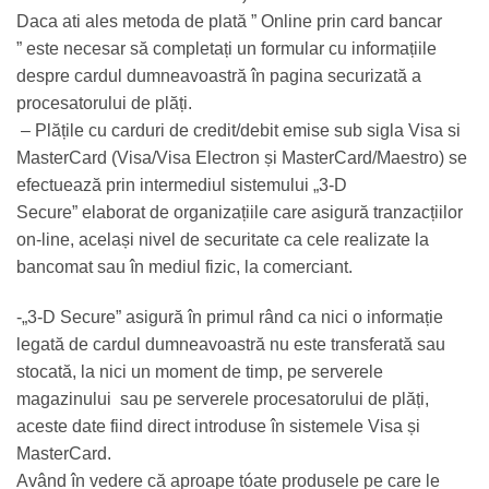
Daca ati ales metoda de plată ” Online prin card bancar
” este necesar să completați un formular cu informațiile
despre cardul dumneavoastră în pagina securizată a
procesatorului de plăți.
– Plățile cu carduri de credit/debit emise sub sigla Visa si
MasterCard (Visa/Visa Electron și MasterCard/Maestro) se
efectuează prin intermediul sistemului „3-D
Secure” elaborat de organizațiile care asigură tranzacțiilor
on-line, același nivel de securitate ca cele realizate la
bancomat sau în mediul fizic, la comerciant.
-„3-D Secure” asigură în primul rând ca nici o informație
legată de cardul dumneavoastră nu este transferată sau
stocată, la nici un moment de timp, pe serverele
magazinului sau pe serverele procesatorului de plăți,
aceste date fiind direct introduse în sistemele Visa și
MasterCard.
Având în vedere că aproape tóate produsele pe care le