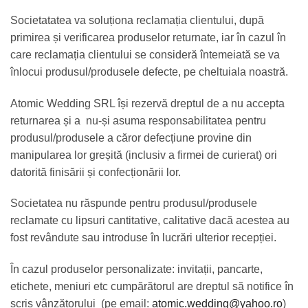
Societatatea va soluționa reclamația clientului, după
primirea și verificarea produselor returnate, iar în cazul în
care reclamația clientului se consideră întemeiată se va
înlocui produsul/produsele defecte, pe cheltuiala noastră.
Atomic Wedding SRL își rezervă dreptul de a nu accepta
returnarea și a nu-și asuma responsabilitatea pentru
produsul/produsele a căror defecțiune provine din
manipularea lor greșită (inclusiv a firmei de curierat) ori
datorită finisării și confecționării lor.
Societatea nu răspunde pentru produsul/produsele
reclamate cu lipsuri cantitative, calitative dacă acestea au
fost revândute sau introduse în lucrări ulterior recepției.
În cazul produselor personalizate: invitații, pancarte,
etichete, meniuri etc cumpărătorul are dreptul să notifice în
scris vânzătorului (pe email:
atomic.wedding@yahoo.ro
)