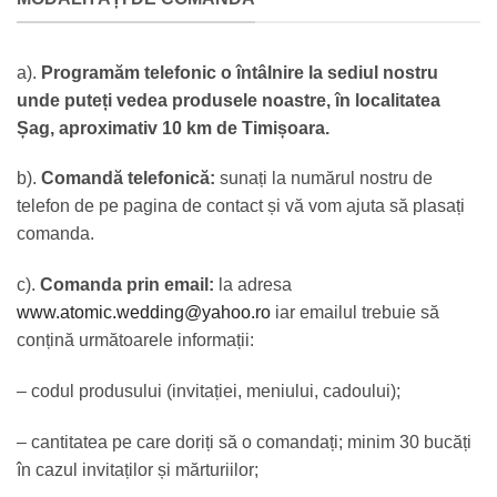
a).
Programăm telefonic o întâlnire la sediul nostru
unde puteți vedea produsele noastre, în localitatea
Șag, aproximativ 10 km de Timișoara.
b).
Comandă telefonică:
sunați la numărul nostru de
telefon de pe pagina de contact și vă vom ajuta să plasați
comanda.
c).
Comanda prin email:
la adresa
www.atomic.wedding@yahoo.ro
iar emailul trebuie să
conțină următoarele informații:
– codul produsului (invitației, meniului, cadoului);
– cantitatea pe care doriți să o comandați; minim 30 bucăți
în cazul invitaților și mărturiilor;