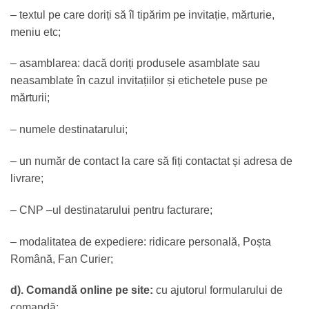
– textul pe care doriți să îl tipărim pe invitație, mărturie,
meniu etc;
– asamblarea: dacă doriți produsele asamblate sau
neasamblate în cazul invitațiilor și etichetele puse pe
mărturii;
– numele destinatarului;
– un număr de contact la care să fiți contactat și adresa de
livrare;
– CNP –ul destinatarului pentru facturare;
– modalitatea de expediere: ridicare personală, Poșta
Română, Fan Curier;
d). Comandă online pe site:
cu ajutorul formularului de
comandă;