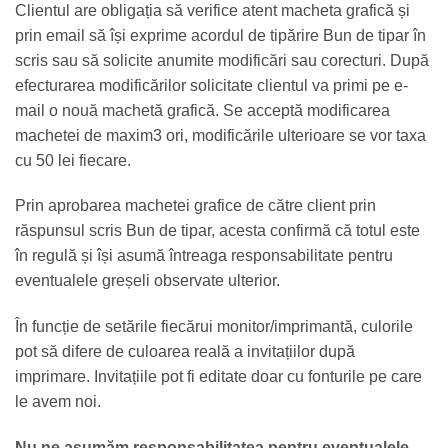
Clientul are obligația să verifice atent macheta grafică și
prin email să își exprime acordul de tipărire Bun de tipar în
scris sau să solicite anumite modificări sau corecturi. După
efecturarea modificărilor solicitate clientul va primi pe e-
mail o nouă machetă grafică. Se acceptă modificarea
machetei de maxim3 ori, modificările ulterioare se vor taxa
cu 50 lei fiecare.
Prin aprobarea machetei grafice de către client prin
răspunsul scris Bun de tipar, acesta confirmă că totul este
în regulă și își asumă întreaga responsabilitate pentru
eventualele greșeli observate ulterior.
În funcție de setările fiecărui monitor/imprimantă, culorile
pot să difere de culoarea reală a invitațiilor după
imprimare. Invitațiile pot fi editate doar cu fonturile pe care
le avem noi.
Nu ne asumăm responsabilitatea pentru eventualele