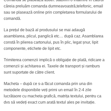
căreia preluăm comanda dumneavoastră,telefonic, email
sau se plasează online prin completarea formularului de
comandă.
La prețul de bază al produsului se mai adaugă
asamblarea, plicul, panglică etc… după caz. Asamblarea
constă în plierea cartonului, pus în plic, legat șnur, lipit
componente, etichete de lipit etc.
Trimiterea comenzii implică o obligație de plată, ridicare a
comenzii și achitarea ei. Taxele de transport și ramburs
sunt suportate de către client.
Macheta – după ce s-a făcut comanda prin una din
metodele disponibile veți primi un email în 2-4 zile
lucrătaore cu macheta grafică, matrița textului, pentru ca
dvs să vedeți exact cum arată textul ales pe invitație.