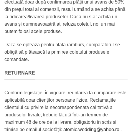
efectuată doar după confirmarea plății unui avans de 50%
din prețul total al comenzii, restul urmând a se achita până
la ridicarea/livrarea produselor. Dacă nu s-ar achita un
avans și dumneavoastră ați refuza coletul, noi un mai
putem folosi acele produse.
Dacă se optează pentru plată ramburs, cumpărătorul se
obligă să plătească la primirea coletului produsele
comandate.
RETURNARE
Conform legislației în vigoare, reunțarea la cumpărare este
aplicabilă doar clienților persoane fizice. Reclamațiile
clientului cu privire la necorespondenața calitativă a
produselor livrate, trebuie făcută într-un termen de
maximum 48 de ore de la livrare, obligatoriu în scris și
trimise pe emailul societății:
atomic.wedding@yahoo.ro
.