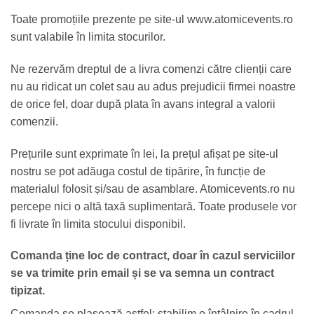
Toate promoțiile prezente pe site-ul www.atomicevents.ro
sunt valabile în limita stocurilor.
Ne rezervăm dreptul de a livra comenzi către clienții care
nu au ridicat un colet sau au adus prejudicii firmei noastre
de orice fel, doar după plata în avans integral a valorii
comenzii.
Prețurile sunt exprimate în lei, la prețul afișat pe site-ul
nostru se pot adăuga costul de tipărire, în funcție de
materialul folosit și/sau de asamblare. Atomicevents.ro nu
percepe nici o altă taxă suplimentară. Toate produsele vor
fi livrate în limita stocului disponibil.
Comanda ține loc de contract, doar în cazul serviciilor
se va trimite prin email și se va semna un contract
tipizat.
Comanda se plasează astfel: stabilim o întâlnire în cadrul