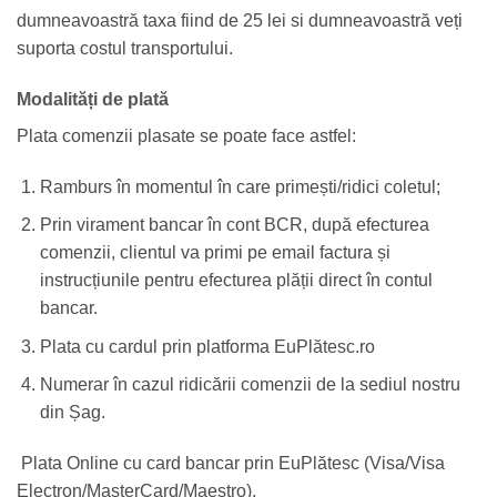
dumneavoastră taxa fiind de 25 lei si dumneavoastră veți
suporta costul transportului.
Modalități de plată
Plata comenzii plasate se poate face astfel:
Ramburs în momentul în care primești/ridici coletul
;
Prin virament bancar în cont BCR, după efecturea
comenzii, clientul va primi pe email factura și
instrucțiunile pentru efecturea plății direct în contul
bancar.
Plata cu cardul prin platforma EuPlătesc.ro
Numerar în cazul ridicării comenzii de la sediul nostru
din Șag.
Plata Online cu card bancar prin EuPlătesc (Visa/Visa
Electron/MasterCard/Maestro).