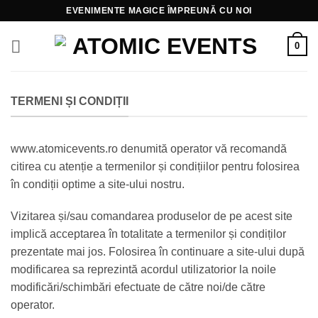
Skip
EVENIMENTE MAGICE ÎMPREUNĂ CU NOI
to
content
0
TERMENI ȘI CONDIȚII
www.atomicevents.ro denumită operator vă recomandă
citirea cu atenție a termenilor și condițiilor pentru folosirea
în condiții optime a site-ului nostru.
Vizitarea și/sau comandarea produselor de pe acest site
implică acceptarea în totalitate a termenilor și condiților
prezentate mai jos. Folosirea în continuare a site-ului după
modificarea sa reprezintă acordul utilizatorior la noile
modificări/schimbări efectuate de către noi/de către
operator.