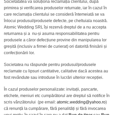
Societatatea va soluționa reclamația clientului, după
primirea și verificarea produselor returnate, iar în cazul în
care reclamația clientului se consideră întemeiată se va
înlocui produsul/produsele defecte, pe cheltuiala noastră.
Atomic Wedding SRL își rezervă dreptul de a nu accepta
returnarea și a nu-și asuma responsabilitatea pentru
produsele a căror defecțiune provine din manipularea lor
greșită (inclusiv a firmei de curierat) ori datorită finisării și
confecționării lor.
Societatea nu răspunde pentru produsul/produsele
reclamate cu lipsuri cantitative, calitative dacă acestea au
fost revândute sau introduse în lucrări ulterior recepției.
În cazul produselor personalizate: invitații, pancarte,
etichete, meniuri etc cumpărătorul are dreptul să notifice în
scris vânzătorului (pe email:
atomic.wedding@yahoo.ro
)
că renunță la cumpărare, fără penalități și fără invocarea
unui motiv, în cazul în care nu a dat
Bun de tipar
sau
Bun