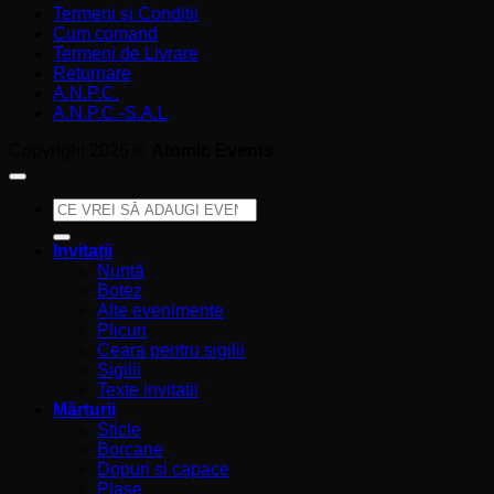
Termeni și Condiții
Cum comand
Termeni de Livrare
Returnare
A.N.P.C.
A.N.P.C.-S.A.L
Copyright 2026 ©
Atomic Events
Caută
după:
Invitații
Nuntă
Botez
Alte evenimente
Plicuri
Ceara pentru sigilii
Sigilii
Texte invitatii
Mărturii
Sticle
Borcane
Dopuri si capace
Plase