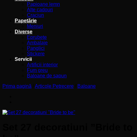
Papioane lemn
Alte cadouri
Craciun
Papetărie
Meniuri
Diverse
Eprubete
Ambalaje
Panglici
Stickere
Servicii
Artificii interior
Fum greu
Baloane de sapun
Prima pagină
/
Articole Petrecere
/
Baloane
Set 27 decoratiuni ”Bride to