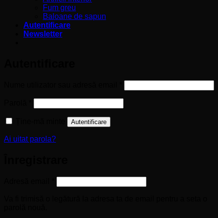
Fum greu
Baloane de sapun
Autentificare
Newsletter
Autentificare
Obligatoriu
Nume utilizator sau adresă email
*
Obligatoriu
Parolă
*
Ține-mă minte
Autentificare
Ai uitat parola?
Înregistrare
Obligatoriu
Adresă email
*
Va fi trimisă o legătură la adresa ta de email pentru a seta o
parolă nouă.