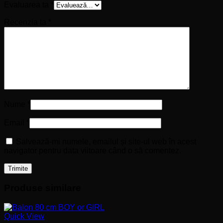
Evaluarea ta
*
Recenzia ta
*
Nume
*
Email
*
Salvează-mi numele, emailul și site-ul web în acest
navigator pentru data viitoare când o să comentez.
Produse similare
Quick View