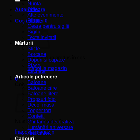
Nuntă
Botez
Autentificare
Alte evenimente
Plicuri
Coș /
0,00
lei
0
Ceara pentru sigilii
Sigilii
Texte invitatii
Mărturii
Sticle
Borcane
Nu ai niciun produs în coș.
Dopuri si capace
Plase
Înapoi la magazin
Etichete
Articole petrecere
0
Baloane
Coș
Baloane cifre
Baloane litere
Propsuri foto
Decor masă
Topper tort
Confetti
Nu ai niciun produs în coș.
Ghirlanda decorativa
Lumânări aniversare
Înapoi la magazin
Artificii tort
Cadouri