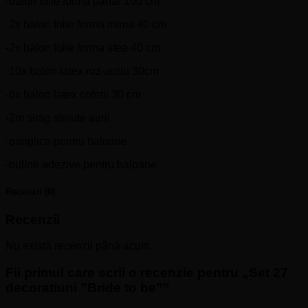
-balon folie forma pahar 100 cm
-2x balon folie forma inima 40 cm
-2x balon folie forma stea 40 cm
-10x balon latex roz-auriu 30cm
-6x balon latex cofetii 30 cm
-2m sirag stelute aurii
-panglica pentru baloane
-buline adezive pentru baloane
Recenzii (0)
Recenzii
Nu există recenzii până acum.
Fii primul care scrii o recenzie pentru „Set 27
decoratiuni ”Bride to be””