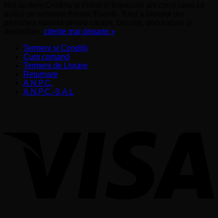
Noi suntem Cristina și Florin și împreună am creat ceea ce
astăzi se numește Atomic Events. Totul a început din
pasiunea noastră pentru creație, bricolaj, decorațiuni și
dexteritate.
citește mai departe »
Termeni și Condiții
Cum comand
Termeni de Livrare
Returnare
A.N.P.C.
A.N.P.C.-S.A.L
V