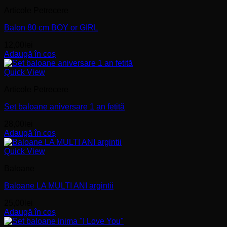
Articole Petrecere
Balon 80 cm BOY or GIRL
12,00
lei
Adaugă în coș
Quick View
Articole Petrecere
Set baloane aniversare 1 an fetită
28,00
lei
Adaugă în coș
Quick View
Baloane
Baloane LA MULTI ANI argintii
25,00
lei
Adaugă în coș