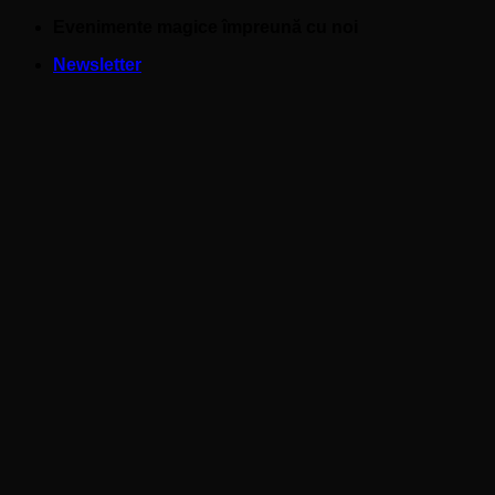
Skip
Evenimente magice împreună cu noi
to
Newsletter
content