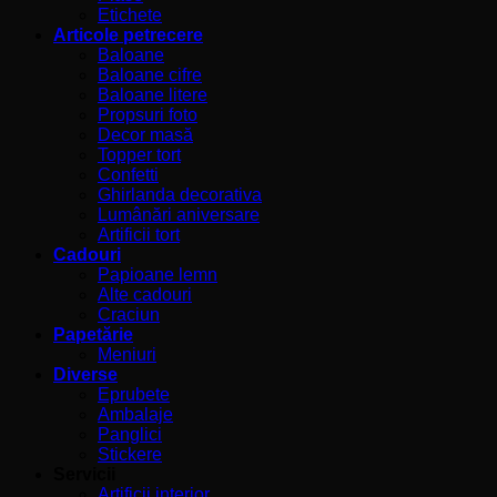
Etichete
Articole petrecere
Baloane
Baloane cifre
Baloane litere
Propsuri foto
Decor masă
Topper tort
Confetti
Ghirlanda decorativa
Lumânări aniversare
Artificii tort
Cadouri
Papioane lemn
Alte cadouri
Craciun
Papetărie
Meniuri
Diverse
Eprubete
Ambalaje
Panglici
Stickere
Servicii
Artificii interior