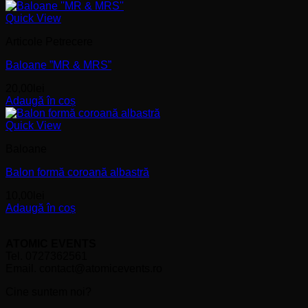
Quick View
Articole Petrecere
Baloane ”MR & MRS”
20,00
lei
Adaugă în coș
Quick View
Baloane
Balon formă coroană albastră
10,00
lei
Adaugă în coș
ATOMIC EVENTS
Tel. 0727362561
Email. contact@atomicevents.ro
Cine suntem noi?