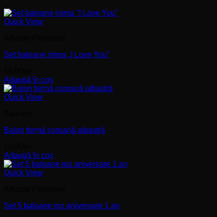
Quick View
Articole Petrecere
Set baloane inima „I Love You”
16,00
lei
Adaugă în coș
Quick View
Baloane
Balon formă coroană albastră
10,00
lei
Adaugă în coș
Quick View
Articole Petrecere
Set 5 baloane roz aniversare 1 an