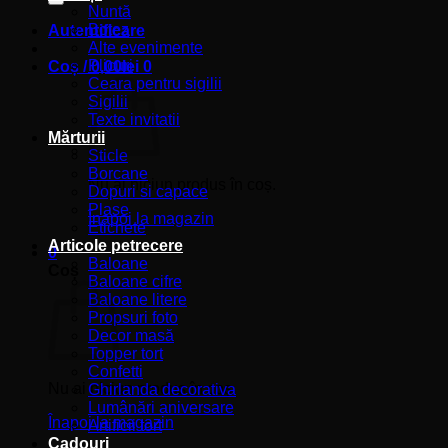
Nuntă
Botez
Autentificare
Alte evenimente
Plicuri
Coș /
0,00
lei
0
Ceara pentru sigilii
Sigilii
Texte invitatii
Mărturii
Sticle
Borcane
Nu ai niciun produs în coș.
Dopuri si capace
Plase
Înapoi la magazin
Etichete
Articole petrecere
0
Baloane
Coș
Baloane cifre
Baloane litere
Propsuri foto
Decor masă
Topper tort
Confetti
Nu ai niciun produs în coș.
Ghirlanda decorativa
Lumânări aniversare
Înapoi la magazin
Artificii tort
Cadouri