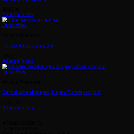
20,00
lei
Adaugă în coș
Quick View
Articole Petrecere
Balon formă coroană roz
10,00
lei
Adaugă în coș
Quick View
Articole Petrecere
Set baloane alb/negru „Happy Birthday to you”
14,00
lei
Adaugă în coș
ATOMIC EVENTS
Tel. 0727362561