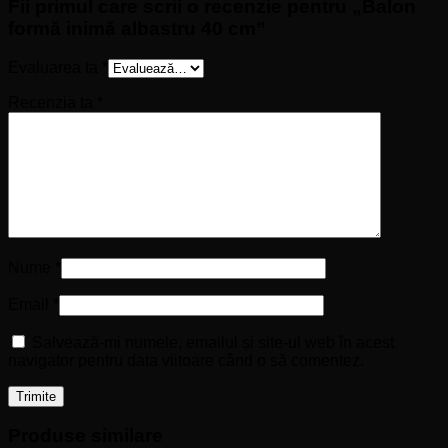
Fii primul care scrii o recenzie pentru „Balon
formă inimă albastru 40 cm”
Evaluarea ta
*
Recenzia ta
*
Nume
*
Email
*
Salvează-mi numele, emailul și site-ul web în acest
navigator pentru data viitoare când o să comentez.
Produse similare