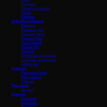
Borcane
Dopuri si capace
Plase
Etichete
Articole petrecere
Baloane
Baloane cifre
Baloane litere
Propsuri foto
Decor masă
Topper tort
Confetti
Ghirlanda decorativa
Lumânări aniversare
Artificii tort
Cadouri
Papioane lemn
Alte cadouri
Craciun
Papetărie
Meniuri
Diverse
Eprubete
Ambalaje