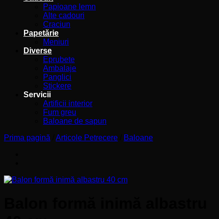
Papioane lemn
Alte cadouri
Craciun
Papetărie
Meniuri
Diverse
Eprubete
Ambalaje
Panglici
Stickere
Servicii
Artificii interior
Fum greu
Baloane de sapun
Prima pagină
/
Articole Petrecere
/
Baloane
Balon formă inimă albastru