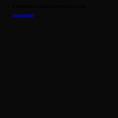
Skip
Evenimente magice împreună cu noi
to
Newsletter
content