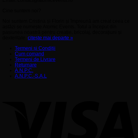
Email. contact@atomicevents.ro
Cine suntem noi?
Noi suntem Cristina și Florin și împreună am creat ceea ce
astăzi se numește Atomic Events. Totul a început din
pasiunea noastră pentru creație, bricolaj, decorațiuni și
dexteritate.
citește mai departe »
Termeni și Condiții
Cum comand
Termeni de Livrare
Returnare
A.N.P.C.
A.N.P.C.-S.A.L
V