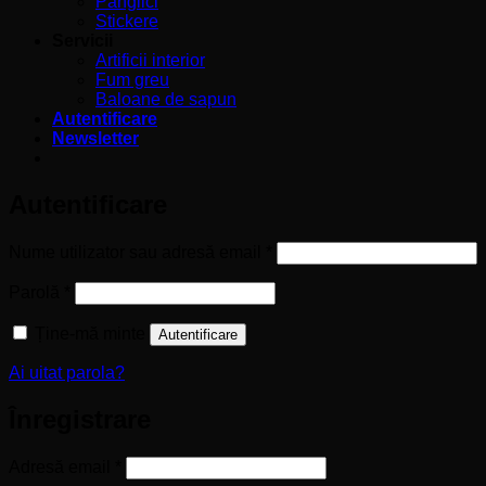
Panglici
Stickere
Servicii
Artificii interior
Fum greu
Baloane de sapun
Autentificare
Newsletter
Autentificare
Obligatoriu
Nume utilizator sau adresă email
*
Obligatoriu
Parolă
*
Ține-mă minte
Autentificare
Ai uitat parola?
Înregistrare
Obligatoriu
Adresă email
*