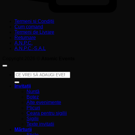
Termeni și Condiții
Cum comand
Termeni de Livrare
Returnare
A.N.P.C.
A.N.P.C.-S.A.L
Copyright 2026 ©
Atomic Events
Caută
după:
Invitații
Nuntă
Botez
Alte evenimente
Plicuri
Ceara pentru sigilii
Sigilii
Texte invitatii
Mărturii
Sticle