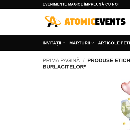
Skip
EVENIMENTE MAGICE ÎMPREUNĂ CU NOI
to
content
INVITAȚII
MĂRTURII
ARTICOLE PET
PRIMA PAGINĂ
/
PRODUSE ETICH
BURLACITELOR”