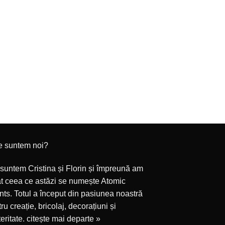
e suntem noi?
suntem Cristina și Florin și împreună am
at ceea ce astăzi se numește Atomic
ts. Totul a început din pasiunea noastră
ru creație, bricolaj, decorațiuni și
eritate.
citește mai departe »