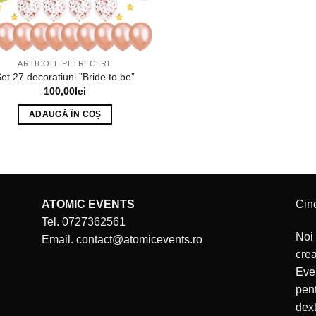
ARTICOLE PETRECERE
et 27 decoratiuni ”Bride to be”
100,00
lei
ADAUGĂ ÎN COȘ
ATOMIC EVENTS
Cin
Tel. 0727362561
Noi 
Email. contact@atomicevents.ro
cre
Even
pent
dext