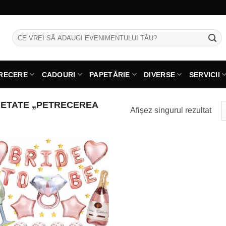
Caută
după:
RECERE
CADOURI
PAPETĂRIE
DIVERSE
SERVICII
ETATE „PETRECEREA
Afișez singurul rezultat