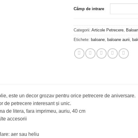
Câmp de intrare
Categorii:
Articole Petrecere
,
Baloan
Etichete:
baloane
,
baloane aurii
,
bal
folie, este un decor grozav pentru orice petrecere de aniversare.
r de petrecere interesant și unic.
rma de litera, fara imprimeu, auriu, 40 cm
lte accesorii
lare: aer sau heliu