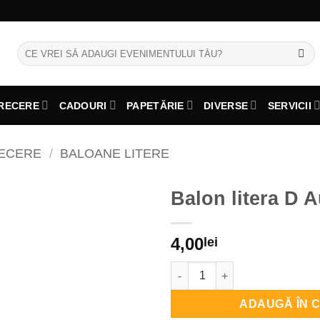
Caută
după:
RECERE
CADOURI
PAPETĂRIE
DIVERSE
SERVICII
RECERE
/
BALOANE LITERE
Balon litera D A
4,00
lei
Cantitate Balon litera D Auriu
ADAUGĂ ÎN 