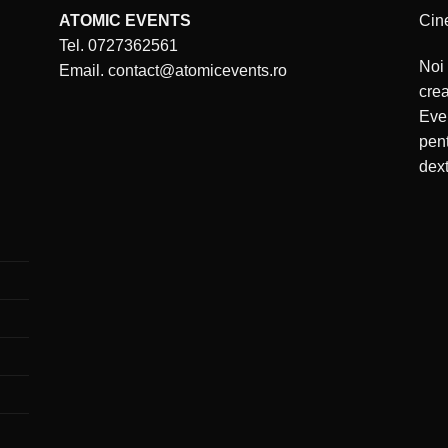
ATOMIC EVENTS
Cin
Tel. 0727362561
Noi 
Email. contact@atomicevents.ro
cre
Even
pent
dext