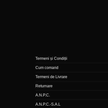
Termeni și Condiții
Cum comand
Termeni de Livrare
Returnare
A.N.P.C.
A.N.P.C.-S.A.L