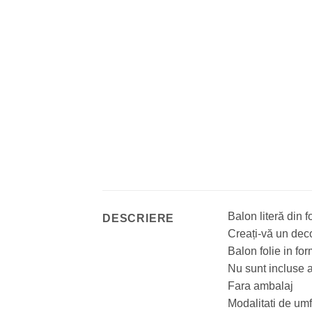
Balon literă din 
DESCRIERE
Creați-vă un deco
Balon folie in fo
Nu sunt incluse a
Fara ambalaj
Modalitati de umf