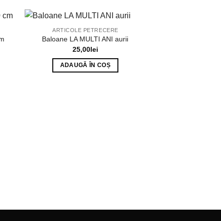
ARTICOLE PETRECERE
cm
Baloane LA MULTI ANI aurii
25,00
lei
ADAUGĂ ÎN COȘ
ARTICOLE P
Baloane 
16,0
ADAUGĂ 