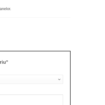
anelor.
uriu”