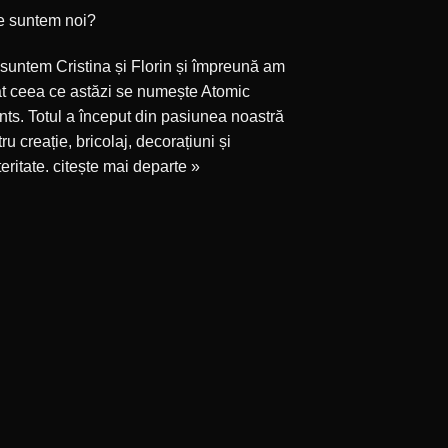
e suntem noi?
suntem Cristina și Florin și împreună am
at ceea ce astăzi se numește Atomic
ts. Totul a început din pasiunea noastră
ru creație, bricolaj, decorațiuni și
eritate.
citește mai departe »