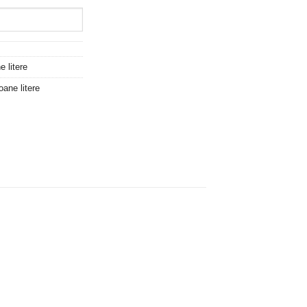
e litere
oane litere