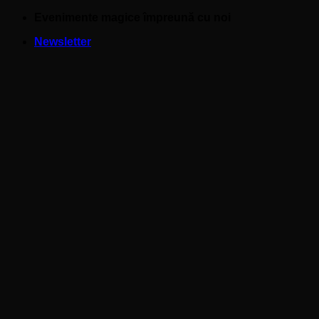
Skip
Evenimente magice împreună cu noi
to
Newsletter
content