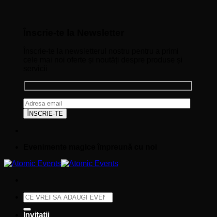
Înscrie-te la Newsletter
Înscrie-te la newsletterul nostru pentru a primi
cele mai noi oferte și noutăți despre produse și
servicii
Evenimente magice împreună cu noi
Caută
după:
Invitații