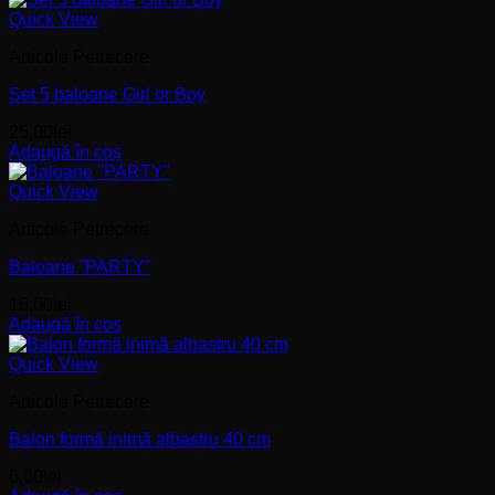
Quick View
Articole Petrecere
Set 5 baloane Girl or Boy
25,00
lei
Adaugă în coș
Quick View
Articole Petrecere
Baloane ”PARTY”
16,00
lei
Adaugă în coș
Quick View
Articole Petrecere
Balon formă inimă albastru 40 cm
6,00
lei