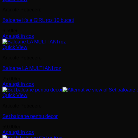
Articole Petrecere
Baloane It’s a GIRL roz 10 bucati
6,50
lei
Adaugă în coș
Quick View
Articole Petrecere
Baloane LA MULTI ANI roz
25,00
lei
Adaugă în coș
Quick View
Articole Petrecere
Set baloane pentru decor
59,00
lei
Adaugă în coș