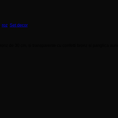
,
roz
,
Set decor
onz de 30 cm, si transparente cu confetti bronz si panglica auri