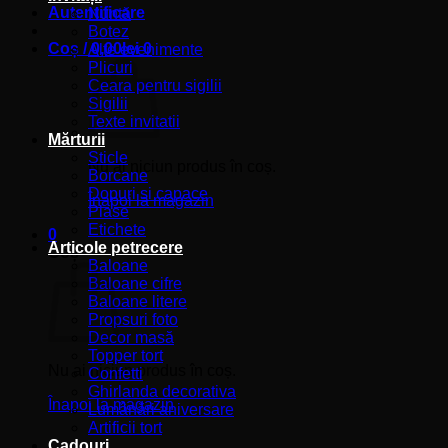
Autentificare
Nuntă
Botez
Coș /
0,00
lei
0
Alte evenimente
Plicuri
Ceara pentru sigilii
Sigilii
Texte invitatii
Mărturii
Sticle
Nu ai niciun produs în coș.
Borcane
Dopuri si capace
Înapoi la magazin
Plase
Etichete
0
Articole petrecere
Coș
Baloane
Baloane cifre
Baloane litere
Propsuri foto
Decor masă
Topper tort
Nu ai niciun produs în coș.
Confetti
Ghirlanda decorativa
Înapoi la magazin
Lumânări aniversare
Artificii tort
Cadouri