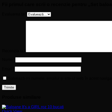
Fii primul care scrii o recenzie pentru „Set bal
Evaluarea ta
*
Recenzia ta
*
Nume
*
Email
*
Salvează-mi numele, emailul și site-ul web în acest naviga
Produse similare
Quick View