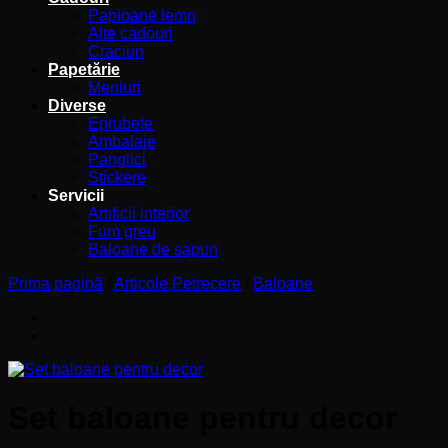
Papioane lemn
Alte cadouri
Craciun
Papetărie
Meniuri
Diverse
Eprubete
Ambalaje
Panglici
Stickere
Servicii
Artificii interior
Fum greu
Baloane de sapun
Prima pagină
/
Articole Petrecere
/
Baloane
Set baloane pentru decor