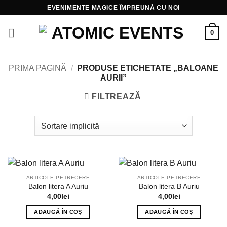
Skip
EVENIMENTE MAGICE ÎMPREUNĂ CU NOI
to
content
0
PRIMA PAGINĂ
/
PRODUSE ETICHETATE „BALOANE
AURII”
FILTREAZĂ
ARTICOLE PETRECERE
ARTICOLE PETRECERE
Balon litera A Auriu
Balon litera B Auriu
4,00
lei
4,00
lei
ADAUGĂ ÎN COȘ
ADAUGĂ ÎN COȘ