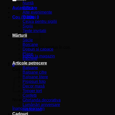
Nuntă
Botez
Autentificare
Alte evenimente
Plicuri
Coș /
0,00
lei
0
Ceara pentru sigilii
Sigilii
Texte invitatii
Mărturii
Sticle
Borcane
Nu ai niciun produs în coș.
Dopuri si capace
Plase
Înapoi la magazin
Etichete
Articole petrecere
0
Baloane
Coș
Baloane cifre
Baloane litere
Propsuri foto
Decor masă
Topper tort
Confetti
Nu ai niciun produs în coș.
Ghirlanda decorativa
Lumânări aniversare
Înapoi la magazin
Artificii tort
Cadouri