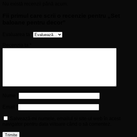
Nu există recenzii până acum.
Fii primul care scrii o recenzie pentru „Set
baloane pentru decor”
Evaluarea ta
*
Recenzia ta
*
Nume
*
Email
*
Salvează-mi numele, emailul și site-ul web în acest
navigator pentru data viitoare când o să comentez.