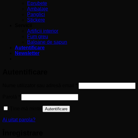
Eprubete
Ambalaje
Panglici
Stickere
Servicii
Artificii interior
Fum greu
Baloane de sapun
Autentificare
Newsletter
Autentificare
Obligatoriu
Nume utilizator sau adresă email
*
Obligatoriu
Parolă
*
Ține-mă minte
Autentificare
Ai uitat parola?
Înregistrare