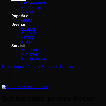
Papioane lemn
Alte cadouri
Craciun
Papetărie
Meniuri
Diverse
Eprubete
Ambalaje
Panglici
Stickere
Servicii
Artificii interior
Fum greu
Baloane de sapun
Prima pagină
/
Articole Petrecere
/
Baloane
Set baloane pentru decor