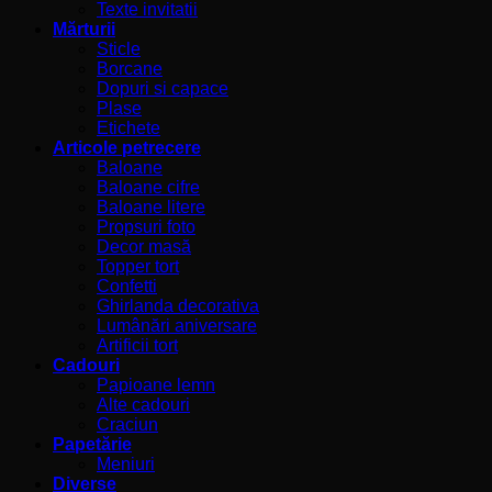
Texte invitatii
Mărturii
Sticle
Borcane
Dopuri si capace
Plase
Etichete
Articole petrecere
Baloane
Baloane cifre
Baloane litere
Propsuri foto
Decor masă
Topper tort
Confetti
Ghirlanda decorativa
Lumânări aniversare
Artificii tort
Cadouri
Papioane lemn
Alte cadouri
Craciun
Papetărie
Meniuri
Diverse