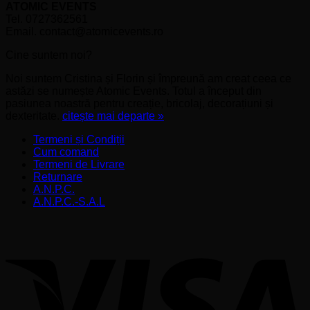
ATOMIC EVENTS
Tel. 0727362561
Email. contact@atomicevents.ro
Cine suntem noi?
Noi suntem Cristina și Florin și împreună am creat ceea ce
astăzi se numește Atomic Events. Totul a început din
pasiunea noastră pentru creație, bricolaj, decorațiuni și
dexteritate.
citește mai departe »
Termeni și Condiții
Cum comand
Termeni de Livrare
Returnare
A.N.P.C.
A.N.P.C.-S.A.L
V