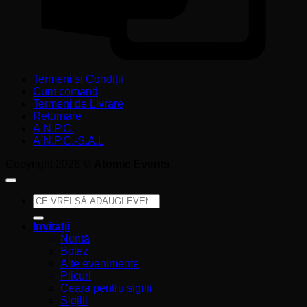
Termeni și Condiții
Cum comand
Termeni de Livrare
Returnare
A.N.P.C.
A.N.P.C.-S.A.L
Copyright 2026 ©
Atomic Events
Caută
după:
Invitații
Nuntă
Botez
Alte evenimente
Plicuri
Ceara pentru sigilii
Sigilii