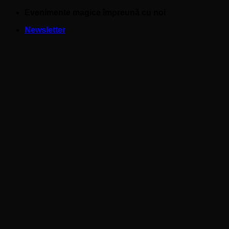
Skip
Evenimente magice împreună cu noi
to
Newsletter
content