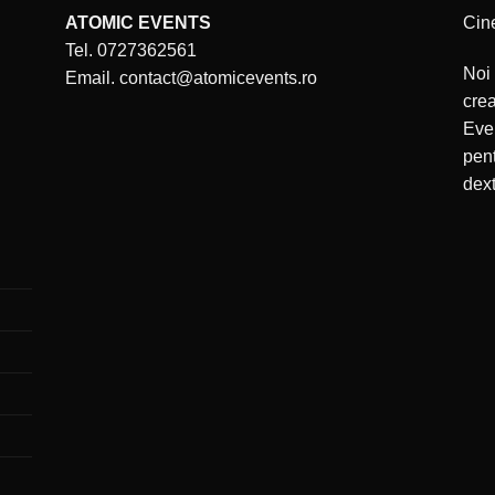
ATOMIC EVENTS
Cin
Tel. 0727362561
Noi 
Email. contact@atomicevents.ro
cre
Even
pent
dext