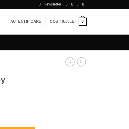
Newsletter
0
AUTENTIFICARE
COȘ /
0,00
LEI
py
thday''