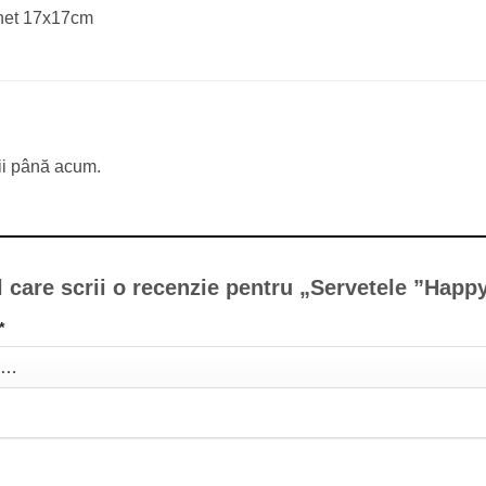
het 17x17cm
ii până acum.
l care scrii o recenzie pentru „Servetele ”Happ
*