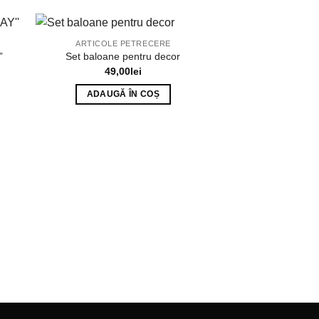
ARTICOLE PETRECERE
”
Set baloane pentru decor
49,00
lei
ADAUGĂ ÎN COȘ
ARTICOLE P
Set baloane p
29,0
ADAUGĂ 