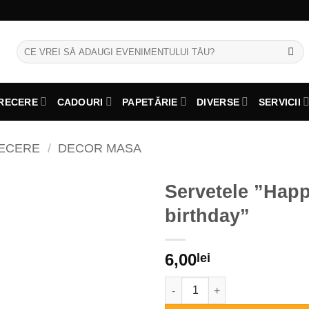
Caută
după:
RECERE
CADOURI
PAPETĂRIE
DIVERSE
SERVICII
RECERE
/
DECOR MASA
Servetele ”Hap
birthday”
6,00
lei
Cantitate Servetele ''Happy bir