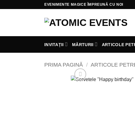
Skip
EVENIMENTE MAGICE ÎMPREUNĂ CU NOI
to
content
INVITAȚII
MĂRTURII
ARTICOLE PET
PRIMA PAGINĂ
/
ARTICOLE PET