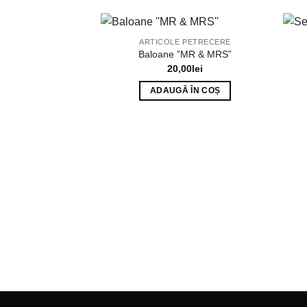
ARTICOLE PETRECERE
Baloane ”MR & MRS”
20,00
lei
ADAUGĂ ÎN COȘ