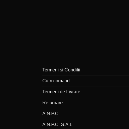
Termeni și Condiții
Cum comand
Termeni de Livrare
Returnare
A.N.P.C.
A.N.P.C.-S.A.L