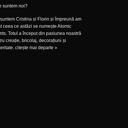
e suntem noi?
suntem Cristina și Florin și împreună am
at ceea ce astăzi se numește Atomic
ts. Totul a început din pasiunea noastră
ru creație, bricolaj, decorațiuni și
eritate.
citește mai departe »