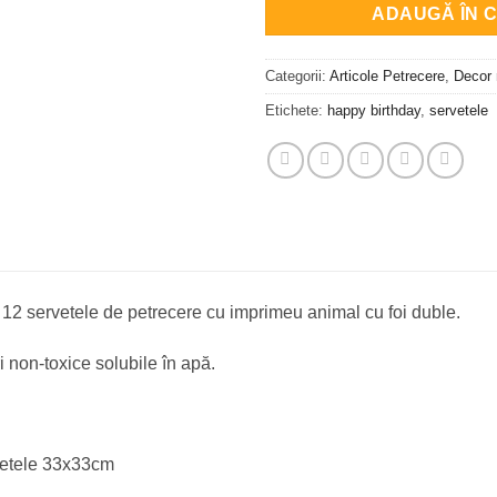
ADAUGĂ ÎN 
Categorii:
Articole Petrecere
,
Decor
Etichete:
happy birthday
,
servetele
 12 servetele de petrecere cu imprimeu animal cu foi duble.
i non-toxice solubile în apă.
etele 33x33cm