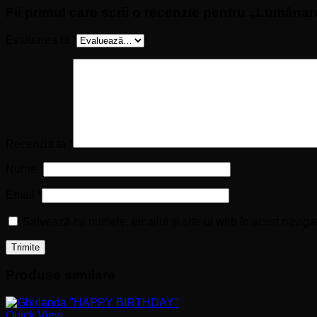
Fii primul care scrii o recenzie pentru „Lumânar
Evaluarea ta
*
Recenzia ta
*
Nume
*
Email
*
Salvează-mi numele, emailul și site-ul web în acest naviga
Produse similare
Quick View