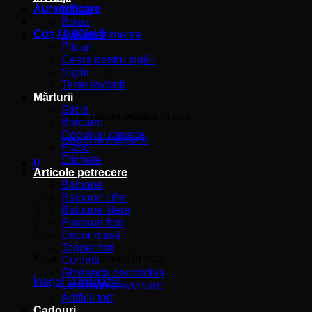
Autentificare
Nuntă
Botez
Coș /
0,00
lei
0
Alte evenimente
Plicuri
Ceara pentru sigilii
Sigilii
Texte invitatii
Mărturii
Sticle
Nu ai niciun produs în coș.
Borcane
Dopuri si capace
Înapoi la magazin
Plase
Etichete
0
Articole petrecere
Coș
Baloane
Baloane cifre
Baloane litere
Propsuri foto
Decor masă
Topper tort
Nu ai niciun produs în coș.
Confetti
Ghirlanda decorativa
Înapoi la magazin
Lumânări aniversare
Artificii tort
Cadouri