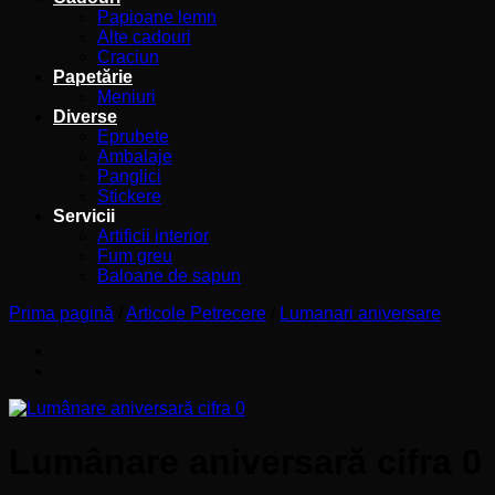
Papioane lemn
Alte cadouri
Craciun
Papetărie
Meniuri
Diverse
Eprubete
Ambalaje
Panglici
Stickere
Servicii
Artificii interior
Fum greu
Baloane de sapun
Prima pagină
/
Articole Petrecere
/
Lumanari aniversare
Lumânare aniversară cifra 0