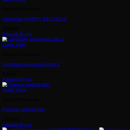
Articole Petrecere
Ghirlanda ”HAPPY BIRTHDAY”
18,00
lei
Adaugă în coș
Quick View
Articole Petrecere
Lumânare aniversară cifra 2
4,00
lei
Adaugă în coș
Quick View
Articole Petrecere
Propsuri sedință foto
10,00
lei
Adaugă în coș