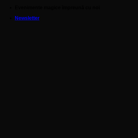
Skip
Evenimente magice împreună cu noi
to
Newsletter
content