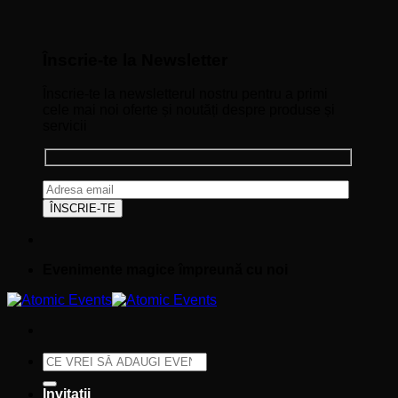
Înscrie-te la Newsletter
Înscrie-te la newsletterul nostru pentru a primi
cele mai noi oferte și noutăți despre produse și
servicii
Evenimente magice împreună cu noi
Caută
după:
Invitații