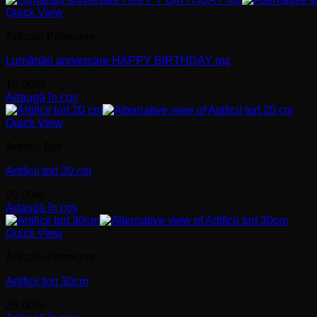
Quick View
Articole Petrecere
Lumânări aniversare HAPPY BIRTHDAY roz
10,00
lei
Adaugă în coș
Quick View
Artificii Tort
Artificii tort 20 cm
20,00
lei
Adaugă în coș
Quick View
Articole Petrecere
Artificii tort 30cm
25,00
lei