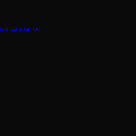
fra 0
,
Lumanari
,
tort