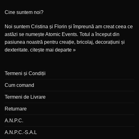
Cine suntem noi?
Noi suntem Cristina și Florin și împreună am creat ceea ce
astăzi se numește Atomic Events. Totul a început din
pasiunea noastră pentru creație, bricolaj, decorațiuni și
dexteritate.
citește mai departe »
Termeni și Condiții
Cum comand
Termeni de Livrare
Returnare
A.N.P.C.
A.N.P.C.-S.A.L