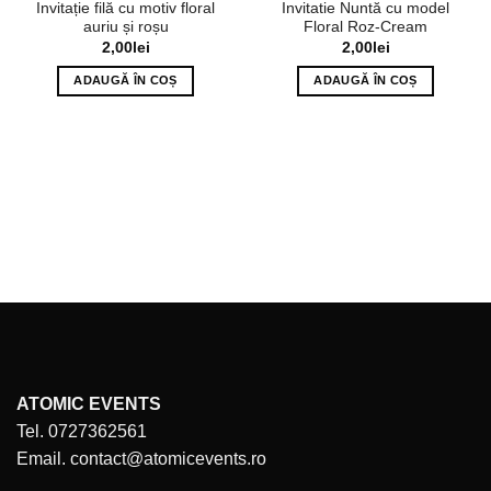
Invitație filă cu motiv floral
Invitatie Nuntă cu model
auriu și roșu
Floral Roz-Cream
2,00
lei
2,00
lei
ADAUGĂ ÎN COȘ
ADAUGĂ ÎN COȘ
ATOMIC EVENTS
Tel. 0727362561
Email. contact@atomicevents.ro