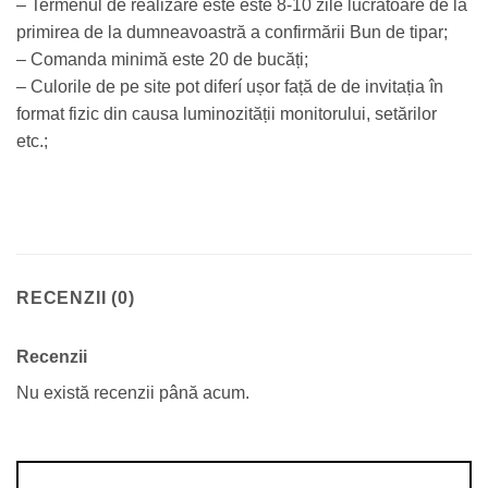
– Termenul de realizare este este 8-10 zile lucrătoare de la
primirea de la dumneavoastră a confirmării Bun de tipar;
– Comanda minimă este 20 de bucăți;
– Culorile de pe site pot diferí ușor față de de invitația în
format fizic din causa luminozității monitorului, setărilor
etc.;
RECENZII (0)
Recenzii
Nu există recenzii până acum.