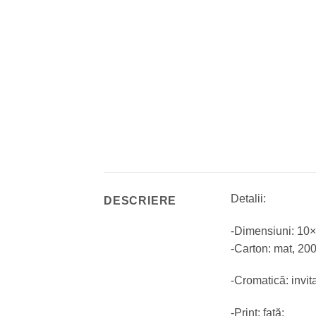
Detalii:
DESCRIERE
-Dimensiuni: 10
-Carton: mat, 20
-Cromatică: invita
-Print: față;