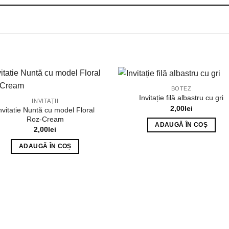
BOTEZ
Invitație filă albastru cu gri
INVITAȚII
2,00
lei
nvitatie Nuntă cu model Floral
Roz-Cream
ADAUGĂ ÎN COȘ
2,00
lei
ADAUGĂ ÎN COȘ