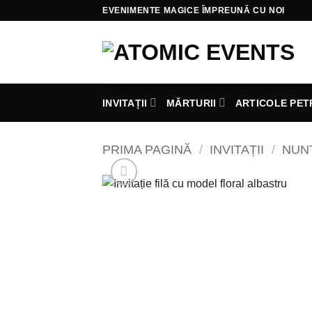
Skip
EVENIMENTE MAGICE ÎMPREUNĂ CU NOI
to
content
INVITAȚII
MĂRTURII
ARTICOLE PET
PRIMA PAGINĂ
/
INVITAȚII
/
NUN