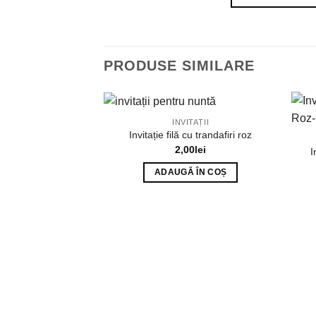
PRODUSE SIMILARE
INVITAȚII
Invitație filă cu trandafiri roz
2,00
lei
I
ADAUGĂ ÎN COȘ