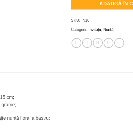
ADAUGĂ ÎN 
SKU:
IN10
Categorii:
Invitații
,
Nuntă
×15 cm;
0 grame;
ție nuntă floral albastru;