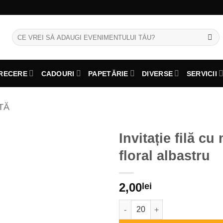
Caută
după:
RECERE
CADOURI
PAPETĂRIE
DIVERSE
SERVICII
TĂ
Invitație filă cu
floral albastru
2,00
lei
Cantitate Invitație filă cu mode