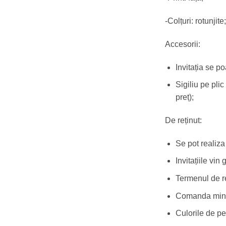
-Colțuri: rotunjite;
Accesorii:
Invitația se po
Sigiliu pe plic
preț);
De reținut:
Se pot realiza
Invitațiile vi
Termenul de re
Comanda mini
Culorile de pe 