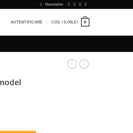
Newsletter
0
AUTENTIFICARE
COȘ /
0,00
LEI
 model
l floral albastru