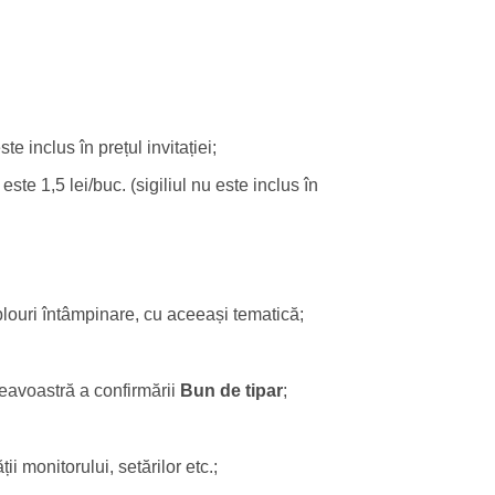
te inclus în prețul invitației;
este 1,5 lei/buc. (sigiliul nu este inclus în
ablouri întâmpinare, cu aceeași tematică;
neavoastră a confirmării
Bun de tipar
;
ii monitorului, setărilor etc.;