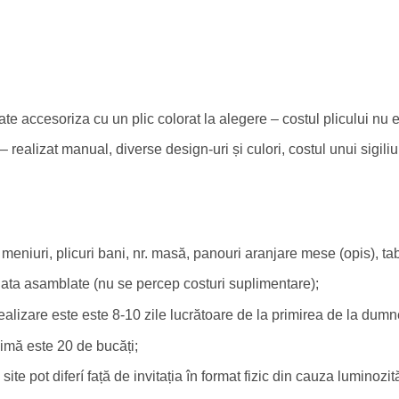
ate accesoriza cu un plic colorat la alegere – costul plicului nu es
 – realizat manual, diverse design-uri și culori, costul unui sigiliu 
 meniuri, plicuri bani, nr. masă, panouri aranjare mese (opis), t
n gata asamblate (nu se percep costuri suplimentare);
alizare este este 8-10 zile lucrătoare de la primirea de la dum
mă este 20 de bucăți;
site pot diferí față de invitația în format fizic din cauza luminozităț