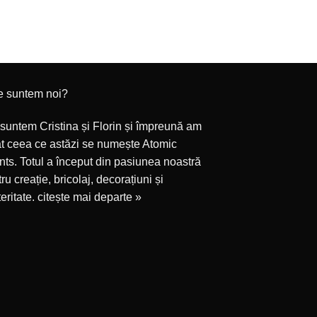
4,00
ADAUGĂ 
e suntem noi?
suntem Cristina și Florin și împreună am
at ceea ce astăzi se numește Atomic
ts. Totul a început din pasiunea noastră
ru creație, bricolaj, decorațiuni și
eritate.
citește mai departe »