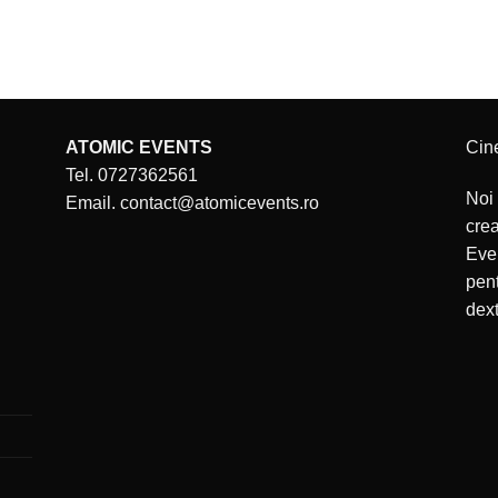
ATOMIC EVENTS
Cin
Tel. 0727362561
Noi 
Email. contact@atomicevents.ro
cre
Even
pent
dext