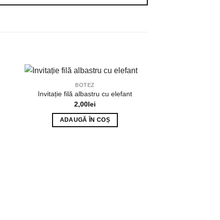
BOTEZ
Invitație filă albastru cu elefant
2,00
lei
ADAUGĂ ÎN COȘ
INVITA
Invitație tip carte
roșu ș