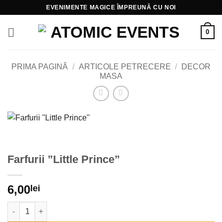
Skip
EVENIMENTE MAGICE ÎMPREUNĂ CU NOI
to
content
0
PRIMA PAGINĂ
/
ARTICOLE PETRECERE
/
DECOR
MASA
Farfurii ”Little Prince”
6,00
lei
Cantitate Farfurii ''Little Prince''