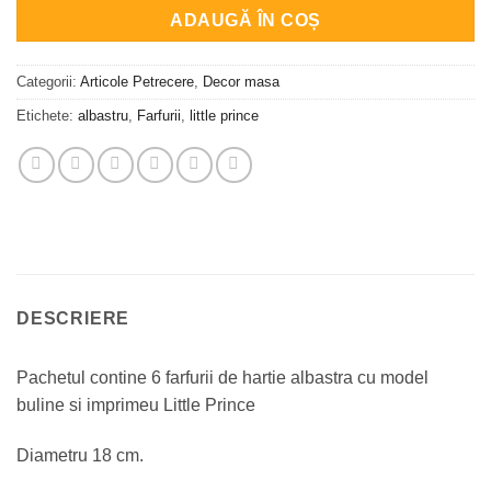
ADAUGĂ ÎN COȘ
Categorii:
Articole Petrecere
,
Decor masa
Etichete:
albastru
,
Farfurii
,
little prince
DESCRIERE
Pachetul contine 6 farfurii de hartie albastra cu model
buline si imprimeu Little Prince
Diametru 18 cm.