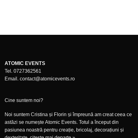
ATOMIC EVENTS
Tel. 0727362561
Email. contact@atomicevents.ro
Cine suntem noi?
Noi suntem Cristina și Florin și împreună am creat ceea ce
astăzi se numește Atomic Events. Totul a început din
pasiunea noastră pentru creație, bricolaj, decorațiuni și
dexteritate.
citește mai departe »