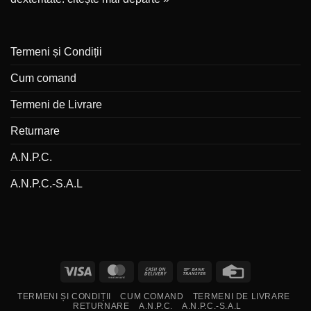
Termeni și Condiții
Cum comand
Termeni de Livrare
Returnare
A.N.P.C.
A.N.P.C.-S.A.L
Visa
MasterCard
Cash
Bank
Credit
On
Transfer
Card
TERMENI ȘI CONDIȚII
CUM COMAND
TERMENI DE LIVRARE
Delivery
RETURNARE
A.N.P.C.
A.N.P.C.-S.A.L