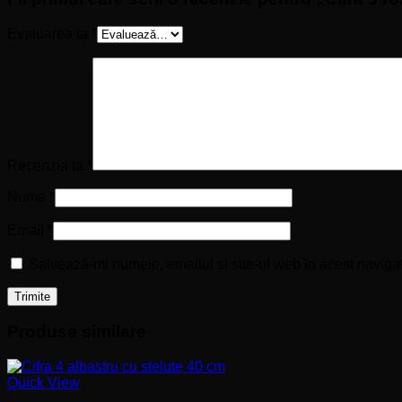
Evaluarea ta
*
Recenzia ta
*
Nume
*
Email
*
Salvează-mi numele, emailul și site-ul web în acest naviga
Produse similare
Quick View