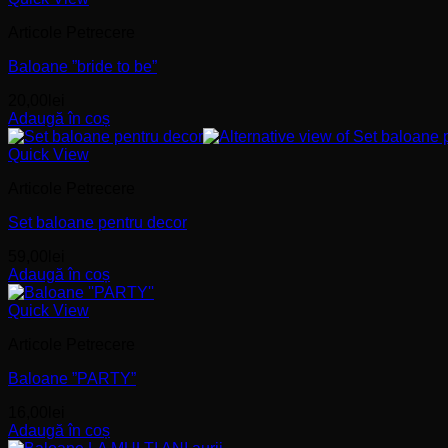
Articole Petrecere
Baloane ”bride to be”
20,00
lei
Adaugă în coș
Quick View
Articole Petrecere
Set baloane pentru decor
59,00
lei
Adaugă în coș
Quick View
Articole Petrecere
Baloane ”PARTY”
16,00
lei
Adaugă în coș