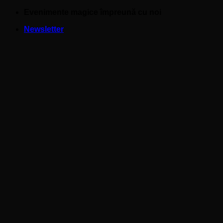
Skip
Evenimente magice împreună cu noi
to
Newsletter
content