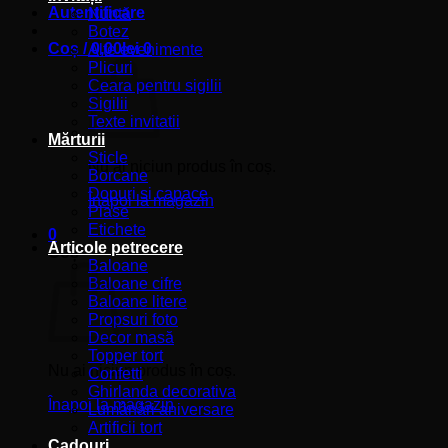
Autentificare
Nuntă
Botez
Coș /
0,00
lei
0
Alte evenimente
Plicuri
Ceara pentru sigilii
Sigilii
Texte invitatii
Mărturii
Sticle
Nu ai niciun produs în coș.
Borcane
Dopuri si capace
Înapoi la magazin
Plase
Etichete
0
Articole petrecere
Coș
Baloane
Baloane cifre
Baloane litere
Propsuri foto
Decor masă
Topper tort
Nu ai niciun produs în coș.
Confetti
Ghirlanda decorativa
Înapoi la magazin
Lumânări aniversare
Artificii tort
Cadouri