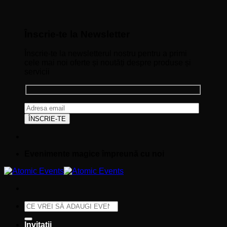
Înscrie-te la Newsletter
Înscrie-te la newsletterul nostru pentru a primi
cele mai noi oferte și noutăți despre produse și
servicii
Evenimente magice împreună cu noi
Caută
după:
Invitații