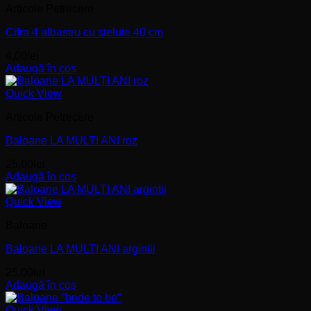
Articole Petrecere
Cifra 4 albastru cu stelute 40 cm
4,00
lei
Adaugă în coș
Quick View
Articole Petrecere
Baloane LA MULTI ANI roz
25,00
lei
Adaugă în coș
Quick View
Baloane
Baloane LA MULTI ANI argintii
25,00
lei
Adaugă în coș
Quick View