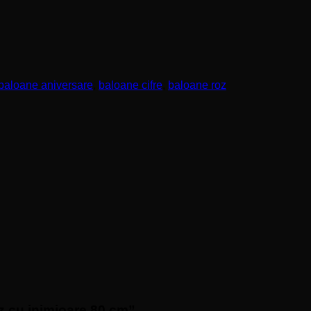
baloane aniversare
,
baloane cifre
,
baloane roz
roz cu inimioare 80 cm”