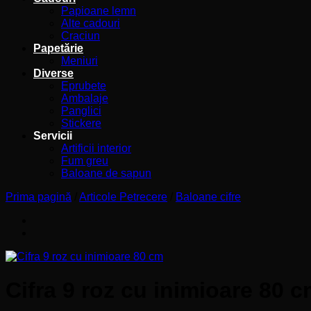
Papioane lemn
Alte cadouri
Craciun
Papetărie
Meniuri
Diverse
Eprubete
Ambalaje
Panglici
Stickere
Servicii
Artificii interior
Fum greu
Baloane de sapun
Prima pagină
/
Articole Petrecere
/
Baloane cifre
Cifra 9 roz cu inimioare 80 