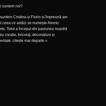
e suntem noi?
suntem Cristina și Florin și împreună am
at ceea ce astăzi se numește Atomic
ts. Totul a început din pasiunea noastră
ru creație, bricolaj, decorațiuni și
eritate.
citește mai departe »