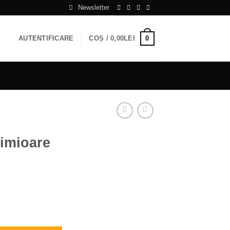
Newsletter
0
AUTENTIFICARE
COȘ /
0,00
LEI
nimioare
are 40 cm