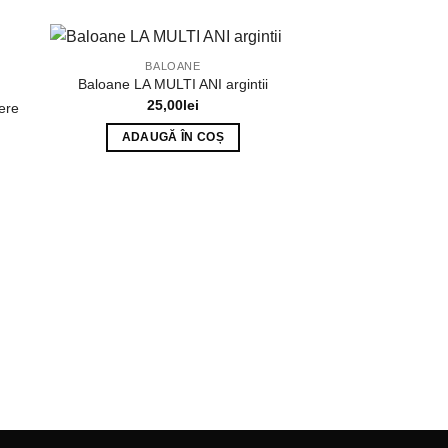
BALOANE
Baloane LA MULTI ANI argintii
25,00
lei
ere
ADAUGĂ ÎN COȘ
ARTICOLE P
Set 12 baloane r
15,0
ADAUGĂ 