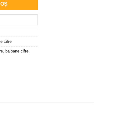
COȘ
e cifre
re
,
baloane cifre
,