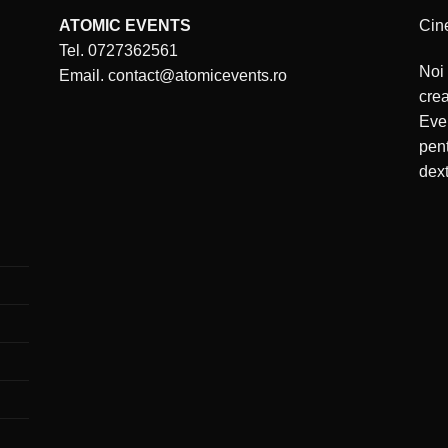
ATOMIC EVENTS
Cin
Tel. 0727362561
Noi 
Email. contact@atomicevents.ro
cre
Even
pent
dext