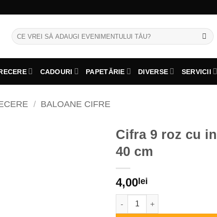
Caută
după:
RECERE
CADOURI
PAPETĂRIE
DIVERSE
SERVICII
RECERE
/
BALOANE CIFRE
Cifra 9 roz cu i
40 cm
4,00
lei
Cantitate Cifra 9 roz cu inimio