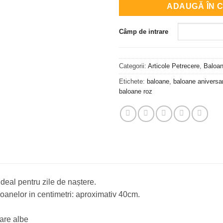
ADAUGĂ ÎN 
Câmp de intrare
Categorii:
Articole Petrecere
,
Baloan
Etichete:
baloane
,
baloane aniversa
baloane roz
 ideal pentru zile de naștere.
anelor in centimetri: aproximativ 40cm.
are albe