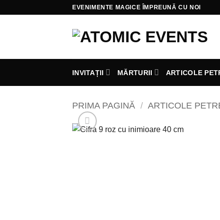
Skip
EVENIMENTE MAGICE ÎMPREUNĂ CU NOI
to
content
INVITAȚII
MĂRTURII
ARTICOLE PET
PRIMA PAGINĂ
/
ARTICOLE PET