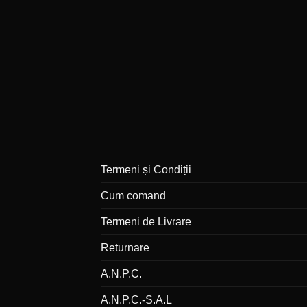
Termeni și Condiții
Cum comand
Termeni de Livrare
Returnare
A.N.P.C.
A.N.P.C.-S.A.L