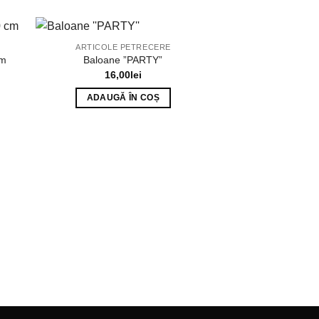
ARTICOLE PETRECERE
cm
Baloane ”PARTY”
16,00
lei
ADAUGĂ ÎN COȘ
ARTICOLE P
Cifra 6 albastru 
4,00
ADAUGĂ 