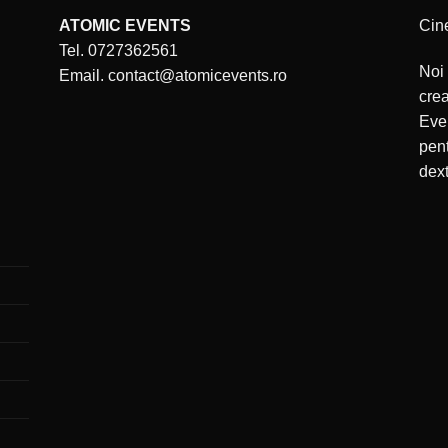
ATOMIC EVENTS
Cin
Tel. 0727362561
Noi 
Email. contact@atomicevents.ro
cre
Even
pent
dext