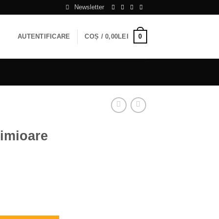
Newsletter
0
AUTENTIFICARE
COȘ /
0,00
LEI
nimioare
are 40 cm