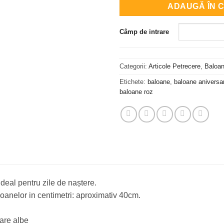
ADAUGĂ ÎN 
Câmp de intrare
Categorii:
Articole Petrecere
,
Baloan
Etichete:
baloane
,
baloane aniversa
baloane roz
 ideal pentru zile de naștere.
anelor in centimetri: aproximativ 40cm.
are albe