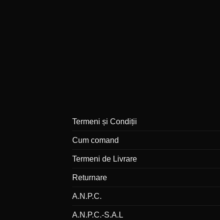
Termeni și Condiții
Cum comand
Termeni de Livrare
Returnare
A.N.P.C.
A.N.P.C.-S.A.L