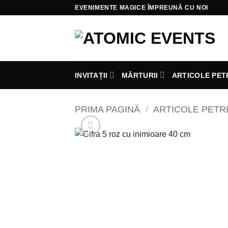
Skip
EVENIMENTE MAGICE ÎMPREUNĂ CU NOI
to
content
INVITAȚII
MĂRTURII
ARTICOLE PET
PRIMA PAGINĂ
/
ARTICOLE PET