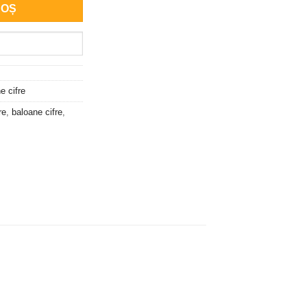
COȘ
e cifre
re
,
baloane cifre
,