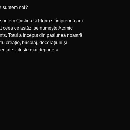
e suntem noi?
suntem Cristina și Florin și împreună am
at ceea ce astăzi se numește Atomic
ts. Totul a început din pasiunea noastră
ru creație, bricolaj, decorațiuni și
eritate.
citește mai departe »