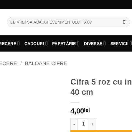
Caută
după:
RECERE
CADOURI
PAPETĂRIE
DIVERSE
SERVICII
RECERE
/
BALOANE CIFRE
Cifra 5 roz cu i
40 cm
4,00
lei
Cantitate Cifra 5 roz cu inimio