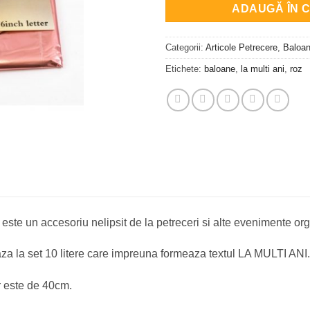
ADAUGĂ ÎN 
Categorii:
Articole Petrecere
,
Baloa
Etichete:
baloane
,
la multi ani
,
roz
 este un accesoriu nelipsit de la petreceri si alte evenimente orga
za la set 10 litere care impreuna formeaza textul LA MULTI ANI.
or este de 40cm.