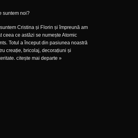
e suntem noi?
suntem Cristina și Florin și împreună am
at ceea ce astăzi se numește Atomic
ts. Totul a început din pasiunea noastră
ru creație, bricolaj, decorațiuni și
eritate.
citește mai departe »