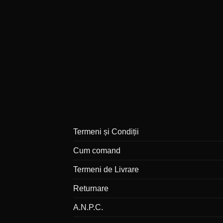
Termeni și Condiții
Cum comand
Termeni de Livrare
Returnare
A.N.P.C.