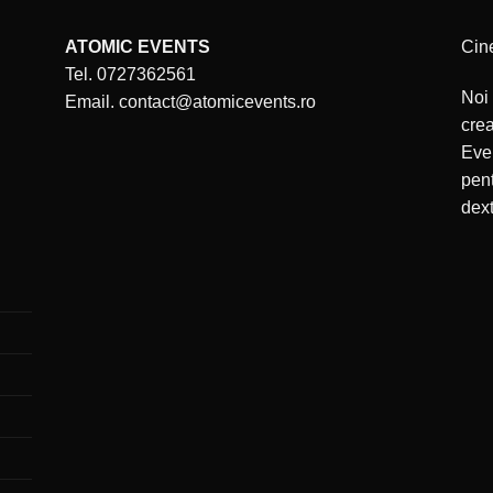
ATOMIC EVENTS
Cin
Tel. 0727362561
Noi 
Email. contact@atomicevents.ro
cre
Even
pent
dext