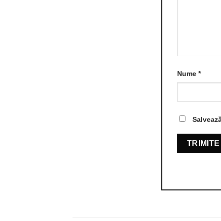
Nume
*
Salvează