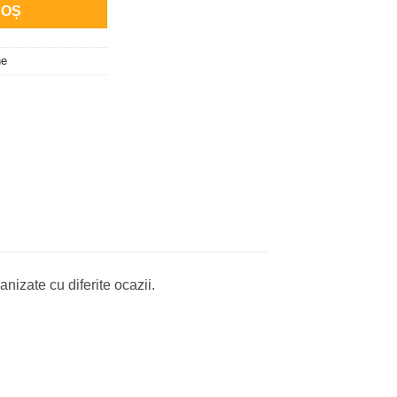
COȘ
ne
nizate cu diferite ocazii.