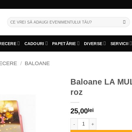
Caută
după:
RECERE
CADOURI
PAPETĂRIE
DIVERSE
SERVICII
RECERE
/
BALOANE
Baloane LA MUL
roz
25,00
lei
Cantitate Baloane LA MULTI AN