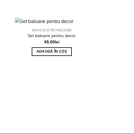
ARTICOLE PETRECERE
Set baloane pentru decor
49,00
lei
ADAUGĂ ÎN COȘ
ARTICOLE P
Baloane 
16,0
ADAUGĂ 