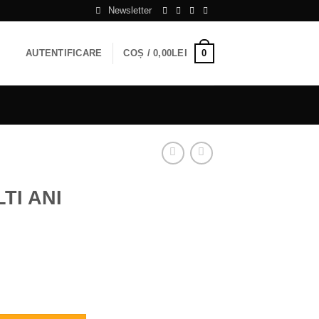
Newsletter
0
AUTENTIFICARE
COȘ /
0,00
LEI
TI ANI
I roz