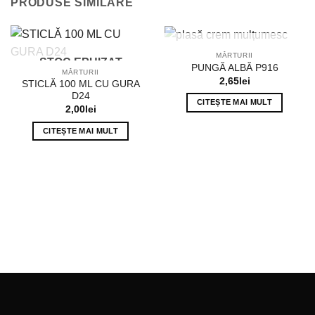
PRODUSE SIMILARE
STOC EPUIZAT
MĂRTURII
STOC EPUIZAT
PUNGĂ ALBĂ P916
MĂRTURII
2,65
lei
STICLĂ 100 ML CU GURA
D24
CITEȘTE MAI MULT
2,00
lei
CITEȘTE MAI MULT