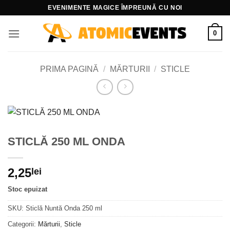
Skip
EVENIMENTE MAGICE ÎMPREUNĂ CU NOI
to
content
0
PRIMA PAGINĂ
/
MĂRTURII
/
STICLE
STICLĂ 250 ML ONDA
2,25
lei
Stoc epuizat
SKU:
Sticlă Nuntă Onda 250 ml
Categorii:
Mărturii
,
Sticle