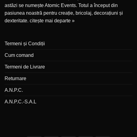
astăzi se numește Atomic Events. Totul a început din
pasiunea noastră pentru creație, bricolaj, decorațiuni și
dexteritate.
citește mai departe »
Termeni și Condiții
Cum comand
Termeni de Livrare
Returnare
A.N.P.C.
A.N.P.C.-S.A.L