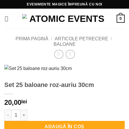
Skip
EVENIMENTE MAGICE ÎMPREUNĂ CU NOI
to
content
0
PRIMA PAGINĂ
/
ARTICOLE PETRECERE
/
BALOANE
Set 25 baloane roz-auriu 30cm
20,00
lei
Cantitate Set 25 baloane roz-auriu 30cm
ADAUGĂ ÎN COȘ