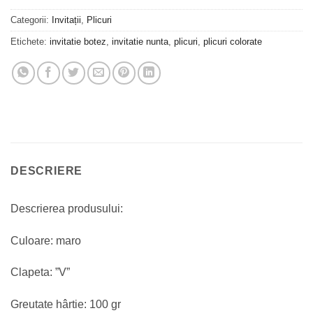
Categorii:
Invitații
,
Plicuri
Etichete:
invitatie botez
,
invitatie nunta
,
plicuri
,
plicuri colorate
DESCRIERE
Descrierea produsului:
Culoare: maro
Clapeta: ”V”
Greutate hârtie: 100 gr