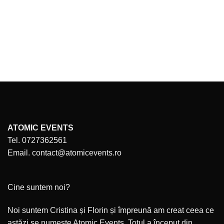
ATOMIC EVENTS
Tel. 0727362561
Email. contact@atomicevents.ro
Cine suntem noi?
Noi suntem Cristina și Florin și împreună am creat ceea ce
astăzi se numește Atomic Events. Totul a început din