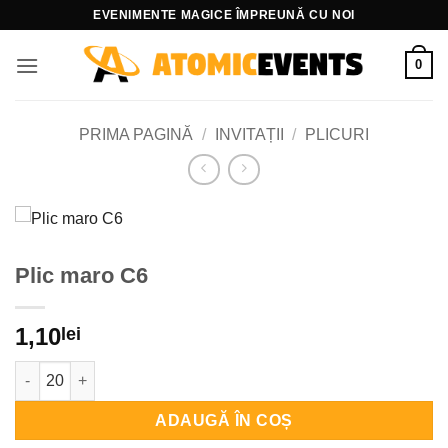
Skip
EVENIMENTE MAGICE ÎMPREUNĂ CU NOI
to
content
0
PRIMA PAGINĂ
/
INVITAȚII
/
PLICURI
Plic maro C6
1,10
lei
Cantitate Plic maro C6
ADAUGĂ ÎN COȘ