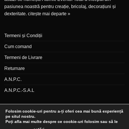
pasiunea noastră pentru creație, bricolaj, decorațiuni și
dexteritate.
citește mai departe »
Termeni și Condiții
Cum comand
Termeni de Livrare
Returnare
A.N.P.C.
A.N.P.C.-S.A.L
Folosim cookie-uri pentru a-ți oferi cea mai bună experiență
pe situl nostru.
Poți afla mai multe despre ce cookie-uri folosim sau să le
Visa
MasterCard
Cash
Bank
Credit