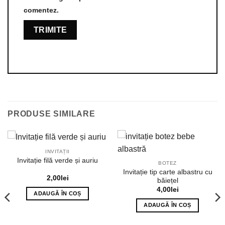
comentez.
PRODUSE SIMILARE
INVITAȚII
Invitație filă verde și auriu
BOTEZ
Invitație tip carte albastru cu
2,00
lei
băiețel
4,00
lei
ADAUGĂ ÎN COȘ
ADAUGĂ ÎN COȘ