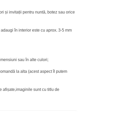
 și invitații pentru nuntă, botez sau orice
 o adaugi în interior este cu aprox. 3-5 mm
imensiuni sau în alte culori;
o comandă la alta (acest aspect îl putem
e afișate,imaginile sunt cu titlu de