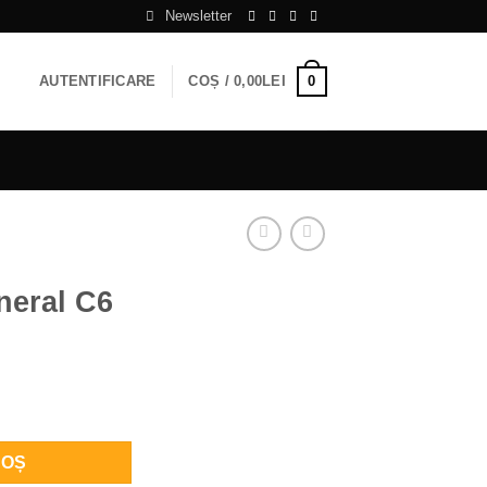
Newsletter
0
AUTENTIFICARE
COȘ /
0,00
LEI
neral C6
 C6
COȘ