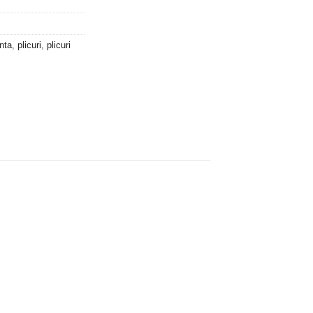
unta
,
plicuri
,
plicuri