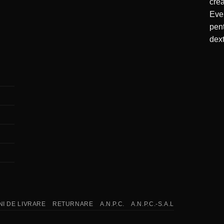
cre
Even
pent
dext
I DE LIVRARE
RETURNARE
A.N.P.C.
A.N.P.C.-S.A.L