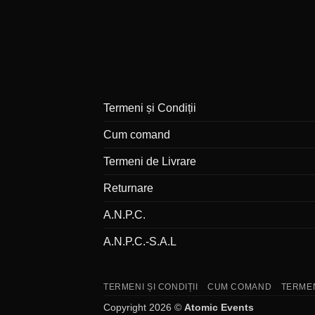
Termeni și Condiții
Cum comand
Termeni de Livrare
Returnare
A.N.P.C.
A.N.P.C.-S.A.L
TERMENI ȘI CONDIȚII
CUM COMAND
TERMEN
Copyright 2026 ©
Atomic Events