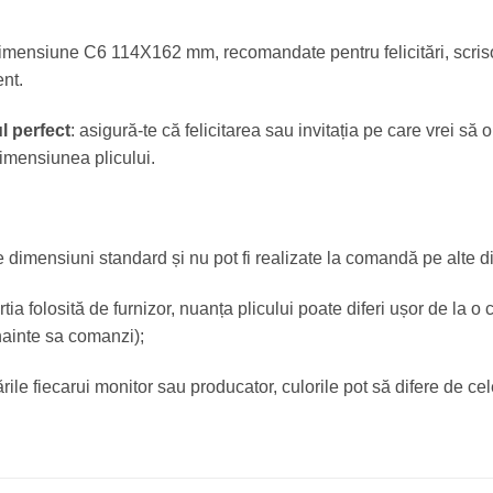
dimensiune C6 114X162 mm, recomandate pentru felicitări, scrisori
ent.
l perfect
: asigură-te că felicitarea sau invitația pe care vrei să
imensiunea plicului.
de dimensiuni standard și nu pot fi realizate la comandă pe alte d
rtia folosită de furnizor, nuanța plicului poate diferi ușor de la 
inainte sa comanzi);
ările fiecarui monitor sau producator, culorile pot să difere de cel