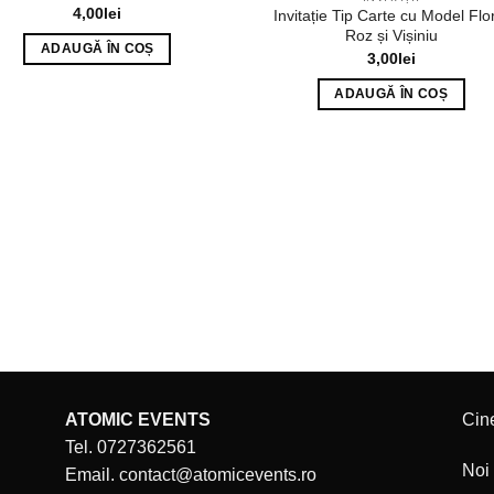
4,00
lei
Invitație Tip Carte cu Model Flo
Roz și Vișiniu
ADAUGĂ ÎN COȘ
3,00
lei
ADAUGĂ ÎN COȘ
ATOMIC EVENTS
Cin
Tel. 0727362561
Noi 
Email. contact@atomicevents.ro