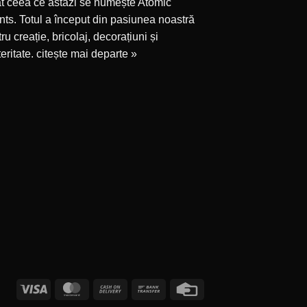
at ceea ce astăzi se numește Atomic
ts. Totul a început din pasiunea noastră
ru creație, bricolaj, decorațiuni și
eritate.
citește mai departe »
Visa
MasterCard
Cash
Bank
Credit
On
Transfer
Card