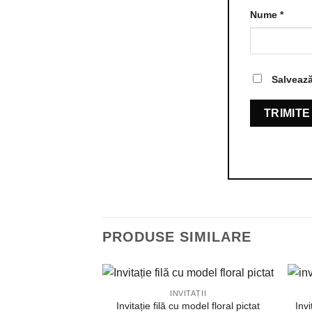
Nume
*
Salvează
PRODUSE SIMILARE
INVITAȚII
Invitație filă cu model floral pictat
Invi