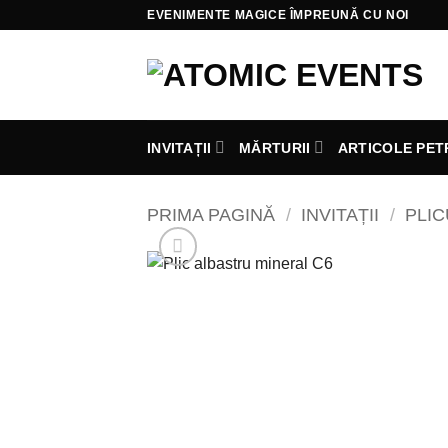
Skip
EVENIMENTE MAGICE ÎMPREUNĂ CU NOI
to
content
INVITAȚII
MĂRTURII
ARTICOLE PET
PRIMA PAGINĂ
/
INVITAȚII
/
PLIC