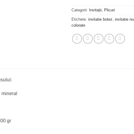
Categorii:
Invitații
,
Plicuri
Etichete:
invitatie botez
,
invitatie n
colorate
sului:
u mineral
100 gr