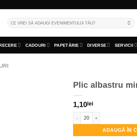
Caută
după:
RECERE
CADOURI
PAPETĂRIE
DIVERSE
SERVICII
URI
Plic albastru mi
1,10
lei
Cantitate Plic albastru mineral
ADAUGĂ ÎN 