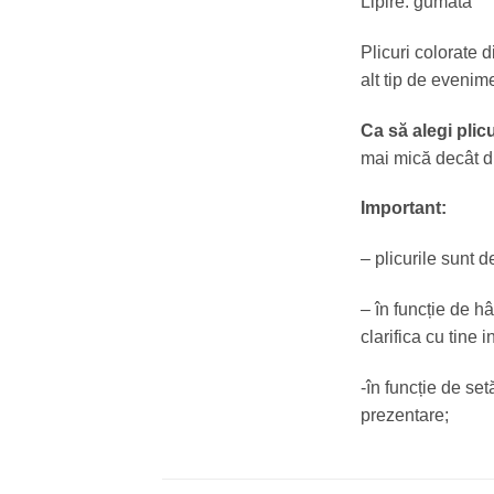
Lipire: gumată
Plicuri colorate 
alt tip de evenim
Ca să alegi plicu
mai mică decât d
Important:
– plicurile sunt 
– în funcție de hâ
clarifica cu tine 
-în funcție de set
prezentare;