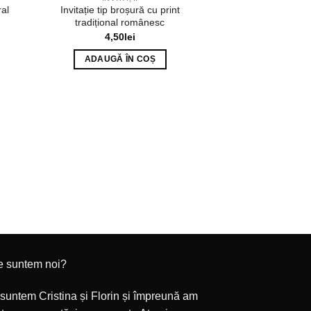
ral
Invitație tip broșură cu print
tradițional românesc
4,50
lei
ADAUGĂ ÎN COȘ
INVITA
Invitație tip carte
roșu ș
4,00
ADAUGĂ 
e suntem noi?
suntem Cristina și Florin și împreună am