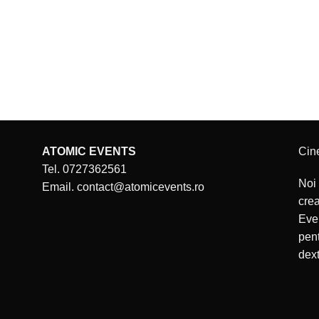
ATOMIC EVENTS
Cin
Tel. 0727362561
Noi 
Email. contact@atomicevents.ro
cre
Even
pent
dext