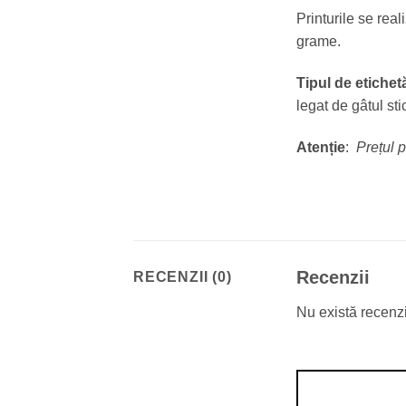
Printurile se rea
grame.
Tipul de etichet
legat de gâtul sti
Atenție
:
Prețul 
Recenzii
RECENZII (0)
Nu există recenz