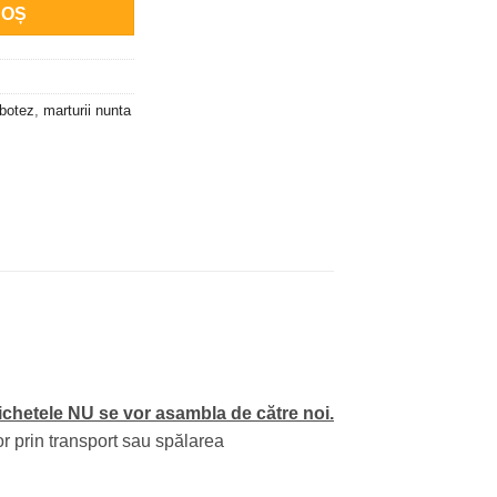
COȘ
 botez
,
marturii nunta
ichetele NU se vor asambla de către noi.
or prin transport sau spălarea