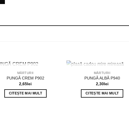
STOC EPUIZAT
STOC EPUIZAT
MĂRTURII
MĂRTURII
PUNGĂ CREM P902
PUNGĂ ALBĂ P940
2,65
lei
2,30
lei
CITEȘTE MAI MULT
CITEȘTE MAI MULT