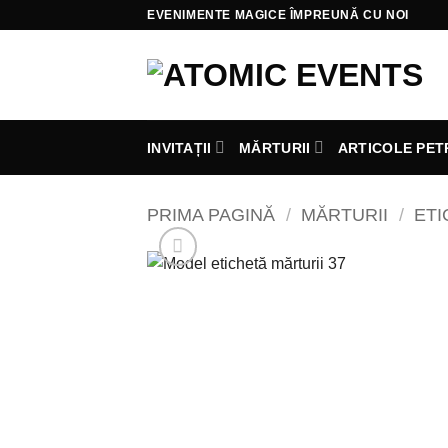
Skip
EVENIMENTE MAGICE ÎMPREUNĂ CU NOI
to
content
INVITAȚII
MĂRTURII
ARTICOLE PET
PRIMA PAGINĂ
/
MĂRTURII
/
ETI