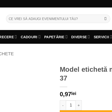
Caută
după:
RECERE
CADOURI
PAPETĂRIE
DIVERSE
SERVICII
CHETE
Model etichetă 
37
0,97
lei
Cantitate Model etichetă mărtur