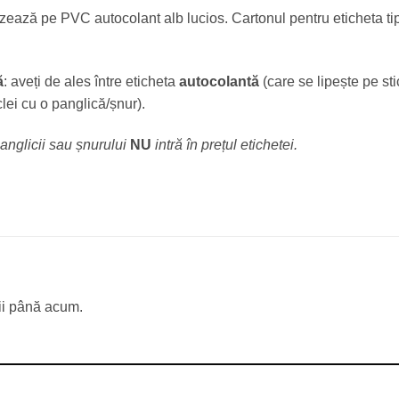
lizează pe PVC autocolant alb lucios. Cartonul pentru eticheta t
ă
: aveți de ales între eticheta
autocolantă
(care se lipește pe st
clei cu o panglică/șnur).
panglicii sau șnurului
NU
intră în prețul etichetei
.
ii până acum.