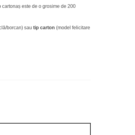
ip cartonaș este de o grosime de 200
iclă/borcan) sau
tip carton
(model felicitare