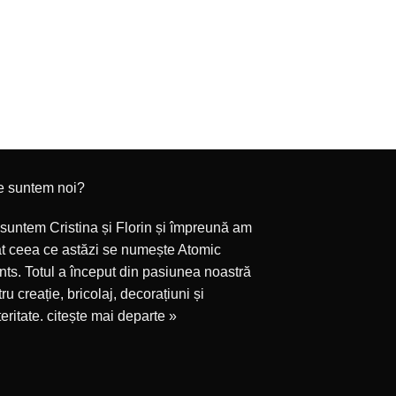
MĂRTU
STICLĂ PLAST
DREPTUNGHI
1,70
CITEȘTE M
e suntem noi?
suntem Cristina și Florin și împreună am
at ceea ce astăzi se numește Atomic
ts. Totul a început din pasiunea noastră
ru creație, bricolaj, decorațiuni și
eritate.
citește mai departe »