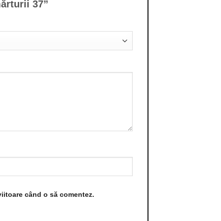
mărturii 37”
viitoare când o să comentez.