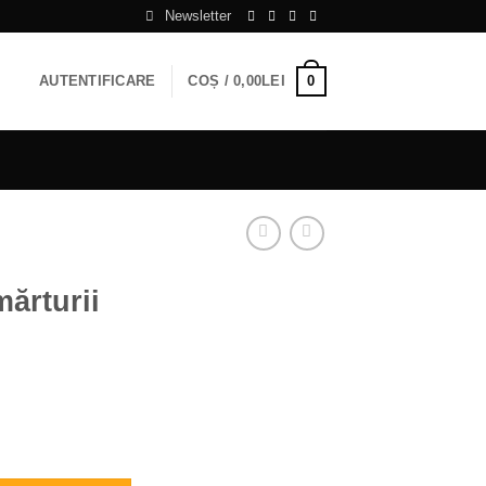
Newsletter
0
AUTENTIFICARE
COȘ /
0,00
LEI
mărturii
ii 37