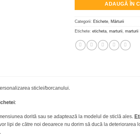
ADAUGĂ ÎN 
Categorii:
Etichete
,
Mărturii
Etichete:
eticheta
,
marturii
,
marturii
ersonalizarea sticlei/borcanului.
chetei
:
mensiunea dorită sau se adaptează la modelul de sticlă ales.
Et
vor lipi de către noi deoarece nu dorim să ducă la deteriorarea l
.