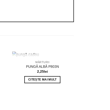
STOC EPUIZAT
MĂRTURII
PUNGĂ ALBĂ P803N
2,25
lei
CITEȘTE MAI MULT
STOC E