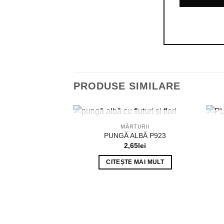
PRODUSE SIMILARE
STOC EPUIZAT
MĂRTURII
PUNGĂ ALBĂ P923
2,65
lei
CITEȘTE MAI MULT