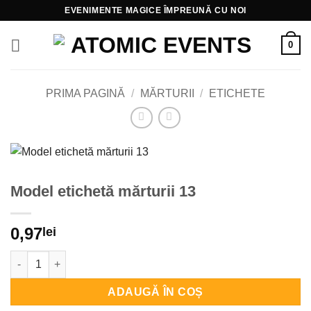
Skip
EVENIMENTE MAGICE ÎMPREUNĂ CU NOI
to
content
0
PRIMA PAGINĂ
/
MĂRTURII
/
ETICHETE
Model etichetă mărturii 13
0,97
lei
Cantitate Model etichetă mărturii 13
ADAUGĂ ÎN COȘ