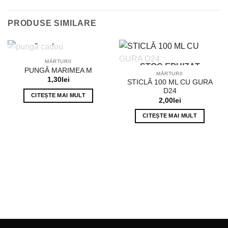
PRODUSE SIMILARE
STOC EPUIZAT
MĂRTURII
STOC EPUIZAT
PUNGĂ MARIMEA M
MĂRTURII
1,30
lei
STICLĂ 100 ML CU GURA
D24
CITEȘTE MAI MULT
2,00
lei
CITEȘTE MAI MULT