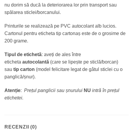
nu dorim să ducă la deteriorarea lor prin transport sau
spălarea sticlei/borcanului.
Printurile se realizează pe PVC autocolant alb lucios.
Cartonul pentru eticheta tip cartonaș este de o grosime de
200 grame.
Tipul de etichetă
: aveți de ales între
eticheta
autocolantă
(care se lipește pe sticlă/borcan)
sau
tip carton
(model felicitare legat de gâtul sticlei cu o
panglică/șnur).
Atenție
:
Prețul panglicii sau șnurului
NU
intră în prețul
etichetei
.
RECENZII (0)