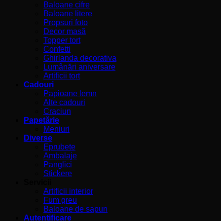
Baloane cifre
Baloane litere
Propsuri foto
Decor masă
Topper tort
Confetti
Ghirlanda decorativa
Lumânări aniversare
Artificii tort
Cadouri
Papioane lemn
Alte cadouri
Craciun
Papetărie
Meniuri
Diverse
Eprubete
Ambalaje
Panglici
Stickere
Servicii
Artificii interior
Fum greu
Baloane de sapun
Autentificare