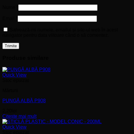
Nume
*
Email
*
Salvează-mi numele, emailul și site-ul web în acest
navigator pentru data viitoare când o să comentez.
Produse similare
Quick View
Stoc epuizat
Mărturii
PUNGĂ ALBĂ P908
2,20
lei
Citește mai mult
Quick View
Stoc epuizat