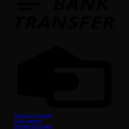
C
C
Termeni și Condiții
Cum comand
Termeni de Livrare