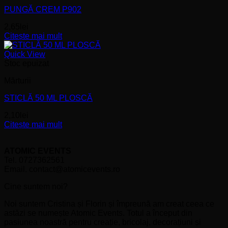
PUNGĂ CREM P902
2,65
lei
Citește mai mult
Quick View
Stoc epuizat
Mărturii
STICLĂ 50 ML PLOSCĂ
2,10
lei
Citește mai mult
ATOMIC EVENTS
Tel. 0727362561
Email. contact@atomicevents.ro
Cine suntem noi?
Noi suntem Cristina și Florin și împreună am creat ceea ce
astăzi se numește Atomic Events. Totul a început din
pasiunea noastră pentru creație, bricolaj, decorațiuni și