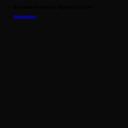
Skip
Evenimente magice împreună cu noi
to
Newsletter
content