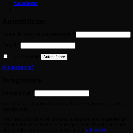
Newsletter
Autentificare
Obligatoriu
Nume utilizator sau adresă email
*
Obligatoriu
Parolă
*
Ține-mă minte
Autentificare
Ai uitat parola?
Înregistrare
Obligatoriu
Adresă email
*
Va fi trimisă o legătură la adresa ta de email pentru a seta o
parolă nouă.
Your personal data will be used to support your experience
throughout this website, to manage access to your account,
and for other purposes described in our
politică de