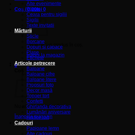
Alte evenimente
Plicuri
Coș /
0,00
lei
0
Ceara pentru sigilii
Sigilii
Texte invitatii
Mărturii
Sticle
Borcane
Nu ai niciun produs în coș.
Dopuri si capace
Plase
Înapoi la magazin
Etichete
Articole petrecere
0
Baloane
Coș
Baloane cifre
Baloane litere
Propsuri foto
Decor masă
Topper tort
Confetti
Nu ai niciun produs în coș.
Ghirlanda decorativa
Lumânări aniversare
Înapoi la magazin
Artificii tort
Cadouri
Papioane lemn
Alte cadouri