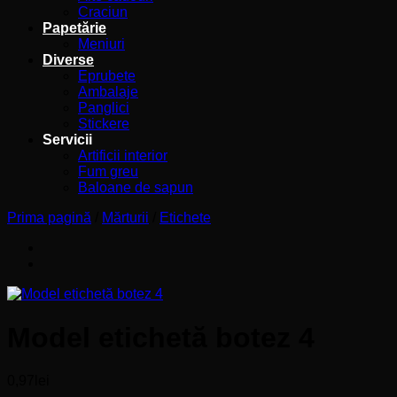
Craciun
Papetărie
Meniuri
Diverse
Eprubete
Ambalaje
Panglici
Stickere
Servicii
Artificii interior
Fum greu
Baloane de sapun
Prima pagină
/
Mărturii
/
Etichete
Model etichetă botez 4
0,97
lei