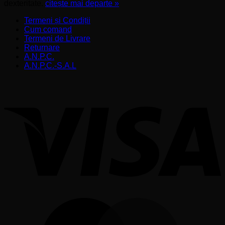
dexteritate.
citește mai departe »
Termeni și Condiții
Cum comand
Termeni de Livrare
Returnare
A.N.P.C.
A.N.P.C.-S.A.L
V
M