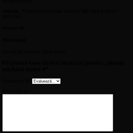
panglică/șnur).
Atenție
:
Prețul panglicii sau șnurului
NU
intră în prețul
etichetei
.
Recenzii (0)
Recenzii
Nu există recenzii până acum.
Fii primul care scrii o recenzie pentru „Model
etichetă botez 4”
Evaluarea ta
*
Recenzia ta
*