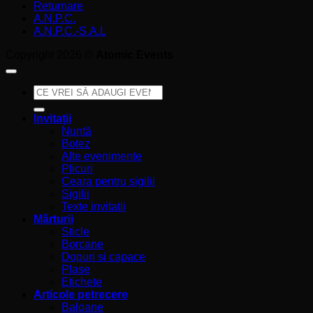
Returnare
A.N.P.C.
A.N.P.C.-S.A.L
Copyright 2026 ©
Atomic Events
Caută
după:
Invitații
Nuntă
Botez
Alte evenimente
Plicuri
Ceara pentru sigilii
Sigilii
Texte invitatii
Mărturii
Sticle
Borcane
Dopuri si capace
Plase
Etichete
Articole petrecere
Baloane