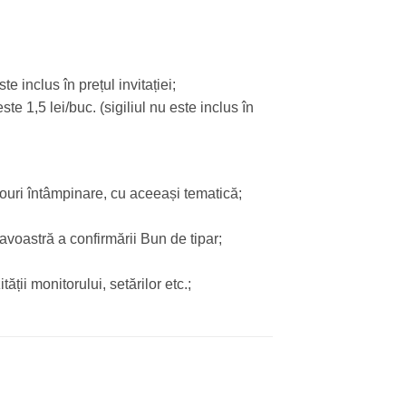
e inclus în prețul invitației;
ste 1,5 lei/buc. (sigiliul nu este inclus în
louri întâmpinare, cu aceeași tematică;
avoastră a confirmării Bun de tipar;
tății monitorului, setărilor etc.;