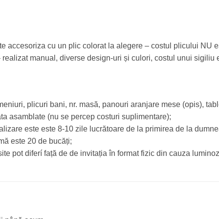
te accesoriza cu un plic colorat la alegere – costul plicului NU est
– realizat manual, diverse design-uri și culori, costul unui sigiliu e
meniuri, plicuri bani, nr. masă, panouri aranjare mese (opis), tab
 gata asamblate (nu se percep costuri suplimentare);
lizare este este 8-10 zile lucrătoare de la primirea de la dumne
ă este 20 de bucăți;
ite pot diferí față de de invitația în format fizic din cauza luminozi