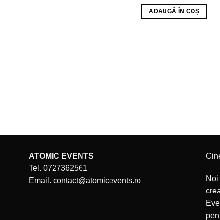
ADAUGĂ ÎN COȘ
ATOMIC EVENTS
Cin
Tel. 0727362561
Noi 
Email. contact@atomicevents.ro
cre
Even
pent