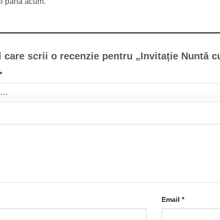
ii până acum.
l care scrii o recenzie pentru „Invitație Nuntă
*
Email
*