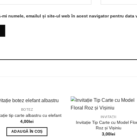
-mi numele, emailul și site-ul web în acest navigator pentru data 
BOTEZ
tație tip carte albastru cu elefant
INVITAȚII
4,00
lei
Invitație Tip Carte cu Model Flo
Roz și Vișiniu
ADAUGĂ ÎN COȘ
3,00
lei