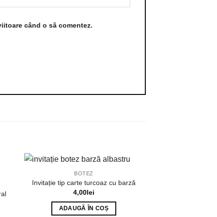
viitoare când o să comentez.
BOTEZ
Invitație tip carte turcoaz cu barză
4,00
lei
ral
ADAUGĂ ÎN COȘ