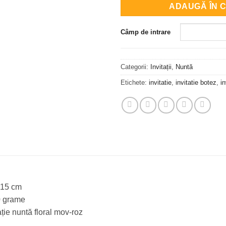
ADAUGĂ ÎN 
Câmp de intrare
Categorii:
Invitații
,
Nuntă
Etichete:
invitatie
,
invitatie botez
,
in
×15 cm
0 grame
ație nuntă floral mov-roz