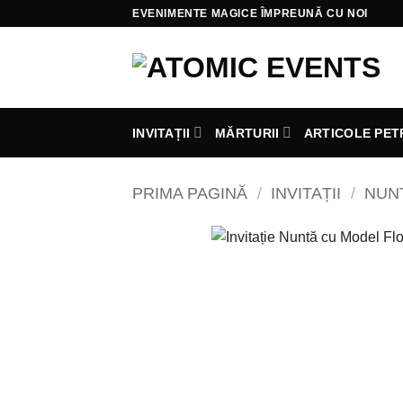
Skip
EVENIMENTE MAGICE ÎMPREUNĂ CU NOI
to
content
INVITAȚII
MĂRTURII
ARTICOLE PET
PRIMA PAGINĂ
/
INVITAȚII
/
NUN