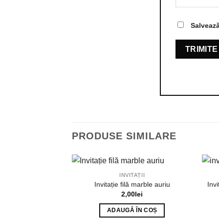
Salvează
PRODUSE SIMILARE
INVITAȚII
Invitație filă marble auriu
Invi
2,00
lei
ADAUGĂ ÎN COȘ