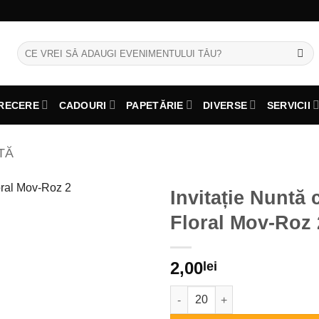
Caută
după:
RECERE
CADOURI
PAPETĂRIE
DIVERSE
SERVICII
TĂ
Invitație Nuntă
Floral Mov-Roz 
2,00
lei
Cantitate Invitație Nuntă cu M