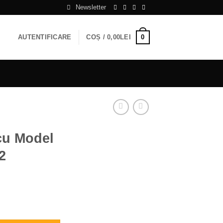
Newsletter
0
AUTENTIFICARE
COȘ /
0,00
LEI
 cu Model
2
odel Floral Mov-Roz 2