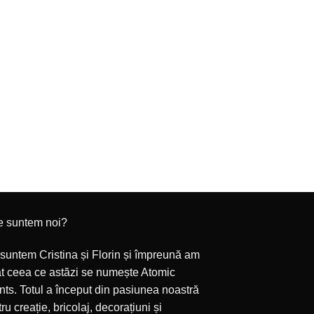
INVITA
Invitație filă cu mo
2,00
ADAUGĂ 
e suntem noi?
suntem Cristina și Florin și împreună am
at ceea ce astăzi se numește Atomic
ts. Totul a început din pasiunea noastră
ru creație, bricolaj, decorațiuni și