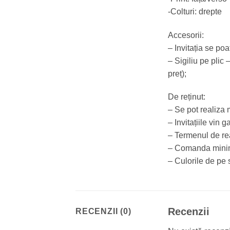
-Colturi: drepte
Accesorii:
– Invitația se poa
– Sigiliu pe plic 
preț);
De reținut:
– Se pot realiza 
– Invitațiile vin
– Termenul de rea
– Comanda minim
– Culorile de pe s
Recenzii
RECENZII (0)