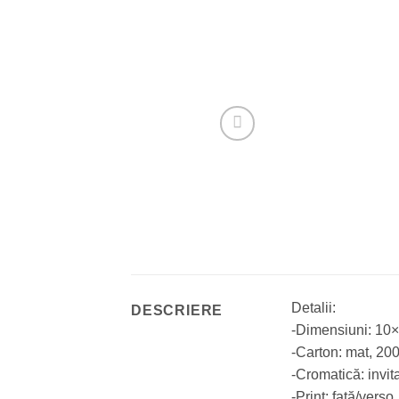
Detalii:
DESCRIERE
-Dimensiuni: 10
-Carton: mat, 20
-Cromatică: invit
-Print: față/verso