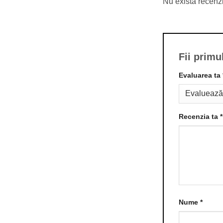
Nu există recenz
Fii primu
Evaluarea ta
Recenzia ta
*
Nume
*