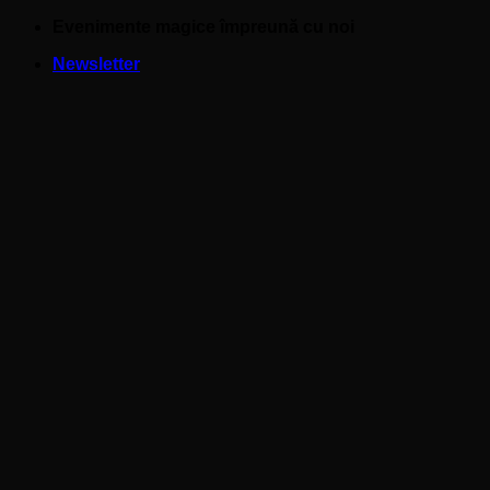
Skip
Evenimente magice împreună cu noi
to
Newsletter
content