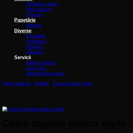
Papioane lemn
Alte cadouri
Craciun
Papetărie
Meniuri
Diverse
Eprubete
Ambalaje
Panglici
Stickere
Servicii
Artificii interior
Fum greu
Baloane de sapun
Prima pagină
/
Invitații
/
Ceara pentru sigilii
Ceară argintie pentru sigilii