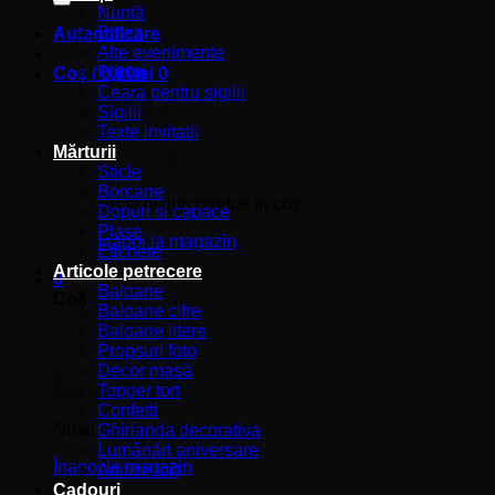
Nuntă
Botez
Autentificare
Alte evenimente
Plicuri
Coș /
0,00
lei
0
Ceara pentru sigilii
Sigilii
Texte invitatii
Mărturii
Sticle
Borcane
Nu ai niciun produs în coș.
Dopuri si capace
Plase
Înapoi la magazin
Etichete
Articole petrecere
0
Baloane
Coș
Baloane cifre
Baloane litere
Propsuri foto
Decor masă
Topper tort
Confetti
Nu ai niciun produs în coș.
Ghirlanda decorativa
Lumânări aniversare
Înapoi la magazin
Artificii tort
Cadouri