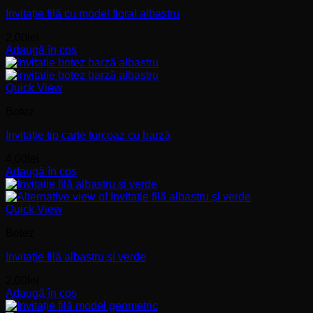
Invitație filă cu model floral albastru
2,00
lei
Adaugă în coș
Quick View
Botez
Invitație tip carte turcoaz cu barză
4,00
lei
Adaugă în coș
Quick View
Botez
Invitație filă albastru și verde
2,00
lei
Adaugă în coș