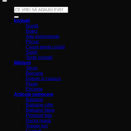
Caută
după:
Invitații
Nuntă
Botez
Alte evenimente
Plicuri
Ceara pentru sigilii
Sigilii
Texte invitatii
Mărturii
Sticle
Borcane
Dopuri si capace
Plase
Etichete
Articole petrecere
Baloane
Baloane cifre
Baloane litere
Propsuri foto
Decor masă
Topper tort