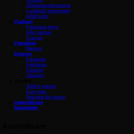
Confetti
Ghirlanda decorativa
Lumânări aniversare
Artificii tort
Cadouri
Papioane lemn
Alte cadouri
Craciun
Papetărie
Meniuri
Diverse
Eprubete
Ambalaje
Panglici
Stickere
Servicii
Artificii interior
Fum greu
Baloane de sapun
Autentificare
Newsletter
Autentificare