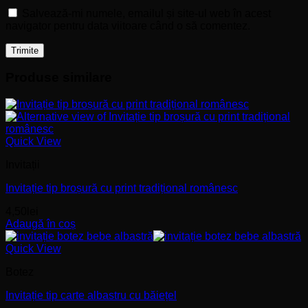
Salvează-mi numele, emailul și site-ul web în acest
navigator pentru data viitoare când o să comentez.
Produse similare
Quick View
Invitații
Invitație tip broșură cu print tradițional românesc
4,50
lei
Adaugă în coș
Quick View
Botez
Invitație tip carte albastru cu băiețel