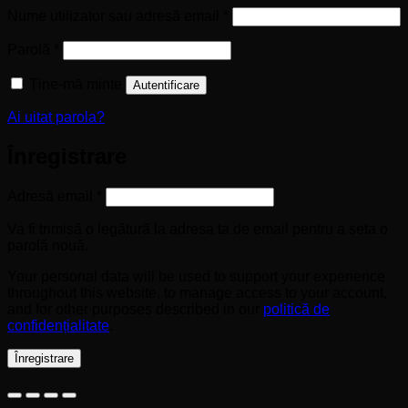
Obligatoriu
Nume utilizator sau adresă email
*
Obligatoriu
Parolă
*
Ține-mă minte
Autentificare
Ai uitat parola?
Înregistrare
Obligatoriu
Adresă email
*
Va fi trimisă o legătură la adresa ta de email pentru a seta o
parolă nouă.
Your personal data will be used to support your experience
throughout this website, to manage access to your account,
and for other purposes described in our
politică de
confidențialitate
.
Înregistrare