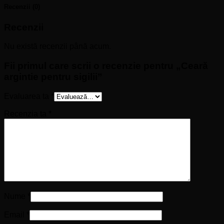
Recenzii (0)
Recenzii
Nu există recenzii până acum.
Fii primul care scrii o recenzie pentru „Ceară
argintie pentru sigilii”
Evaluarea ta
*
Recenzia ta
*
Nume
*
Email
*