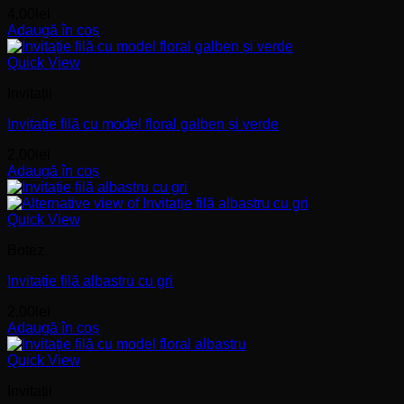
4,00
lei
Adaugă în coș
Quick View
Invitații
Invitație filă cu model floral galben și verde
2,00
lei
Adaugă în coș
Quick View
Botez
Invitație filă albastru cu gri
2,00
lei
Adaugă în coș
Quick View
Invitații