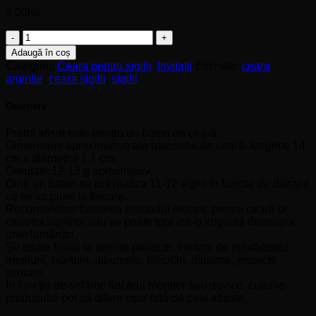
5,00
lei
Cantitate
Ceară
Adaugă în coș
argintie
Categorii:
Ceara pentru sigilii
,
Invitații
Etichete:
ceara
pentru
argintie
,
ceara sigilii
,
sigilii
sigilii
Descriere
Prețul afișat este pentru un baton de ceară.
Dimensiuni aproximative ale batonului de ceară: lungime 14
cm x diametrul 1,1 cm.
Greutate:12-13 g aproximativ.
Dintr-un baton se pot realiza 11-12 sigilii in functie de dozajul
ce se va pune la fiecare.
Recomandam folosirea pistolului electric pentru ceară la
crearea sigiliilor sau se poate topi intr-o lingurită deasupra
unei lumânări.
Se poate folosi la diferite proiecte: invitații de nuntă/botez,
meniurii, mărturii, albumele, felicitări, diplome, proiecte
scolare.
In funcție de setările fiecărui monitor sau device, culorile
produsului pot să difere ușor față de cele afișate.