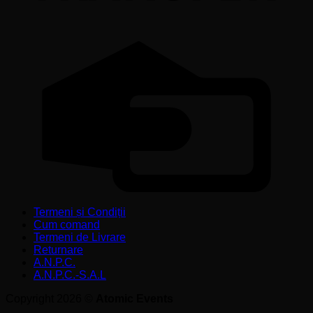
C
C
Termeni și Condiții
Cum comand
Termeni de Livrare
Returnare
A.N.P.C.
A.N.P.C.-S.A.L
Copyright 2026 ©
Atomic Events