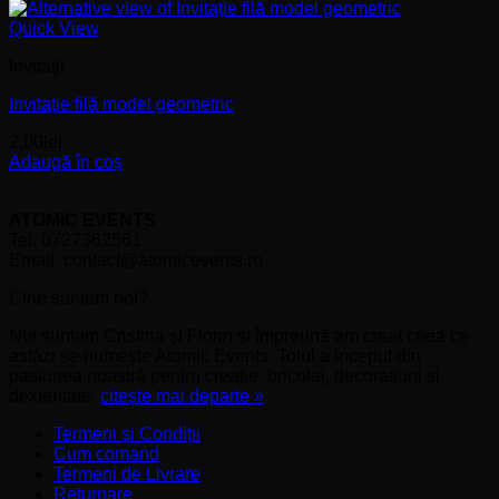
Quick View
Invitații
Invitație filă model geometric
2,00
lei
Adaugă în coș
ATOMIC EVENTS
Tel. 0727362561
Email. contact@atomicevents.ro
Cine suntem noi?
Noi suntem Cristina și Florin și împreună am creat ceea ce
astăzi se numește Atomic Events. Totul a început din
pasiunea noastră pentru creație, bricolaj, decorațiuni și
dexteritate.
citește mai departe »
Termeni și Condiții
Cum comand
Termeni de Livrare
Returnare