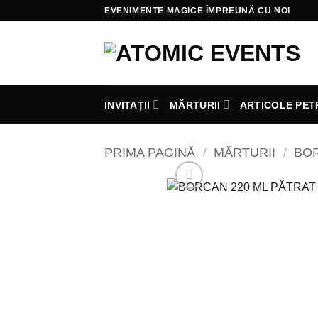
Skip
EVENIMENTE MAGICE ÎMPREUNĂ CU NOI
to
content
INVITAȚII
MĂRTURII
ARTICOLE PET
PRIMA PAGINĂ
/
MĂRTURII
/
BO