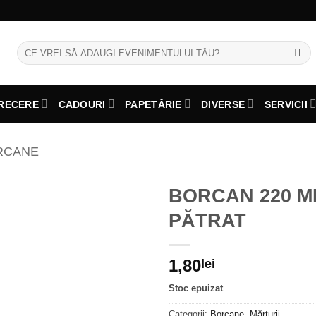
Caută
după:
RECERE
CADOURI
PAPETĂRIE
DIVERSE
SERVICII
RCANE
BORCAN 220 M
PĂTRAT
1,80
lei
Stoc epuizat
Categorii:
Borcane
,
Mărturii