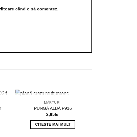
viitoare când o să comentez.
STOC EPUIZAT
MĂRTURII
4
PUNGĂ ALBĂ P916
2,65
lei
CITEȘTE MAI MULT
STOC E