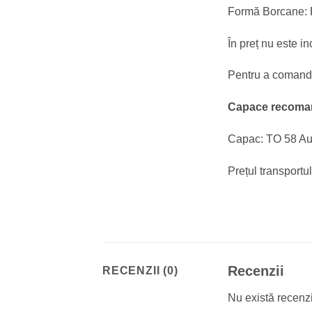
Formă Borcane: 
În preț nu este in
Pentru a comanda 
Capace recoma
Capac: TO 58 Au
Prețul transportu
Recenzii
RECENZII (0)
Nu există recenz