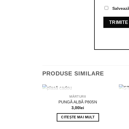
Salvează
PRODUSE SIMILARE
STOC EPUIZAT
MĂRTURII
PUNGĂ ALBĂ P805N
3,00
lei
CITEȘTE MAI MULT