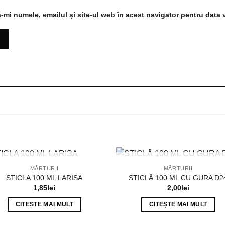
-mi numele, emailul și site-ul web în acest navigator pentru data 
STOC EPUIZAT
STOC EPUIZAT
MĂRTURII
MĂRTURII
STICLA 100 ML LARISA
STICLĂ 100 ML CU GURA D2
1,85
lei
2,00
lei
CITEȘTE MAI MULT
CITEȘTE MAI MULT