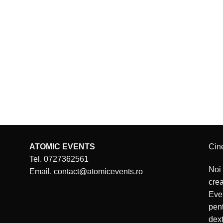
ATOMIC EVENTS
Cin
Tel. 0727362561
Noi 
Email. contact@atomicevents.ro
cre
Even
pent
dext