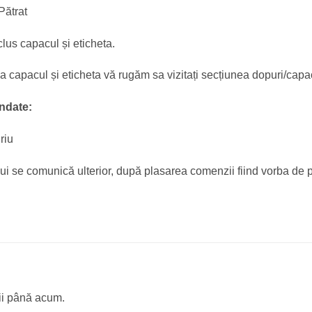
Pătrat
clus capacul și eticheta.
capacul și eticheta vă rugăm sa vizitați secțiunea dopuri/capac
ndate:
riu
lui se comunică ulterior, după plasarea comenzii fiind vorba de p
ii până acum.