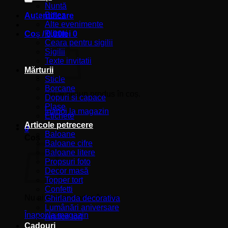
Nuntă
Botez
Autentificare
Alte evenimente
Plicuri
Coș /
0,00
lei
0
Ceara pentru sigilii
Sigilii
Texte invitatii
Mărturii
Sticle
Borcane
Nu ai niciun produs în coș.
Dopuri si capace
Plase
Înapoi la magazin
Etichete
Articole petrecere
0
Baloane
Coș
Baloane cifre
Baloane litere
Propsuri foto
Decor masă
Topper tort
Confetti
Nu ai niciun produs în coș.
Ghirlanda decorativa
Lumânări aniversare
Înapoi la magazin
Artificii tort
Cadouri