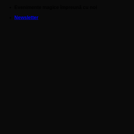
Skip
Evenimente magice împreună cu noi
to
Newsletter
content