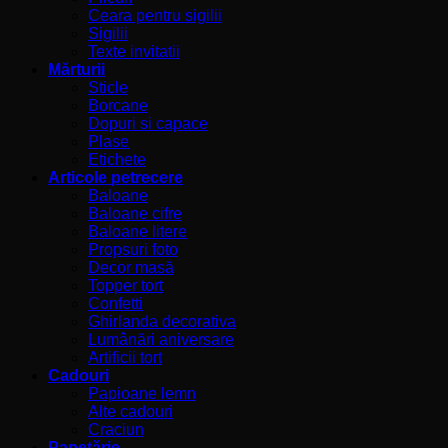
Ceara pentru sigilii
Sigilii
Texte invitatii
Mărturii
Sticle
Borcane
Dopuri si capace
Plase
Etichete
Articole petrecere
Baloane
Baloane cifre
Baloane litere
Propsuri foto
Decor masă
Topper tort
Confetti
Ghirlanda decorativa
Lumânări aniversare
Artificii tort
Cadouri
Papioane lemn
Alte cadouri
Craciun
Papetărie