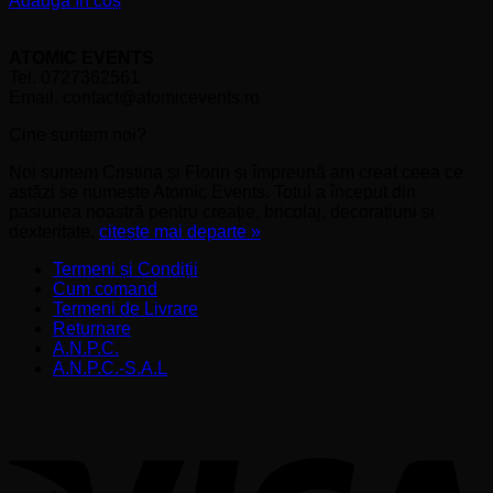
Adaugă în coș
ATOMIC EVENTS
Tel. 0727362561
Email. contact@atomicevents.ro
Cine suntem noi?
Noi suntem Cristina și Florin și împreună am creat ceea ce
astăzi se numește Atomic Events. Totul a început din
pasiunea noastră pentru creație, bricolaj, decorațiuni și
dexteritate.
citește mai departe »
Termeni și Condiții
Cum comand
Termeni de Livrare
Returnare
A.N.P.C.
A.N.P.C.-S.A.L
V