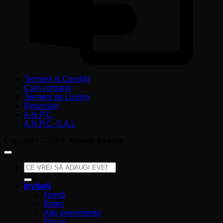
Termeni și Condiții
Cum comand
Termeni de Livrare
Returnare
A.N.P.C.
A.N.P.C.-S.A.L
Copyright 2026 ©
Atomic Events
Caută
după:
Invitații
Nuntă
Botez
Alte evenimente
Plicuri