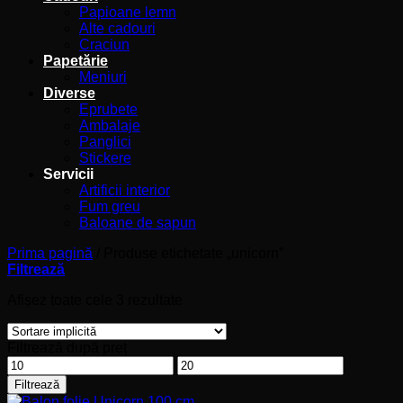
Papioane lemn
Alte cadouri
Craciun
Papetărie
Meniuri
Diverse
Eprubete
Ambalaje
Panglici
Stickere
Servicii
Artificii interior
Fum greu
Baloane de sapun
Prima pagină
/
Produse etichetate „unicorn”
Filtrează
Afișez toate cele 3 rezultate
Filtrează după preț
Preț
Preț
minim
maxim
Filtrează