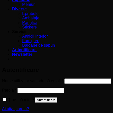
Meniuri
Diverse
Eprubete
Ambalaje
Panglici
Stickere
Servicii
Artificii interior
Fum greu
Baloane de sapun
Autentificare
Newsletter
Autentificare
Obligatoriu
Nume utilizator sau adresă email
*
Obligatoriu
Parolă
*
Ține-mă minte
Autentificare
Ai uitat parola?