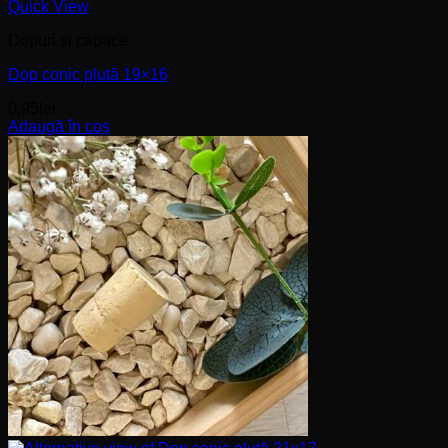
Quick View
Dopuri și capace
Dop conic plută 19×16
0,95
lei
Adaugă în coș