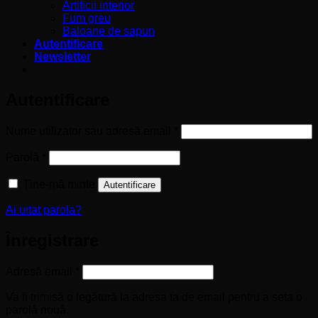
Artificii interior
Fum greu
Baloane de sapun
Autentificare
Newsletter
Autentificare
Obligatoriu
Nume utilizator sau adresă email
*
Obligatoriu
Parolă
*
Ține-mă minte
Autentificare
Ai uitat parola?
Înregistrare
Obligatoriu
Adresă email
*
Va fi trimisă o legătură la adresa ta de email pentru a seta o
parolă nouă.