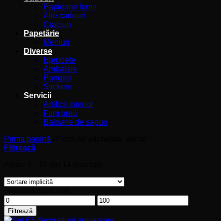
Papioane lemn
Alte cadouri
Craciun
Papetărie
Meniuri
Diverse
Eprubete
Ambalaje
Panglici
Stickere
Servicii
Artificii interior
Fum greu
Baloane de sapun
Prima pagină
/
Produse etichetate „sticla”
Filtrează
Afișez 1 - 12 din 14 rezultate
Filtrează după preț
Preț
Preț
minim
maxim
Filtrează