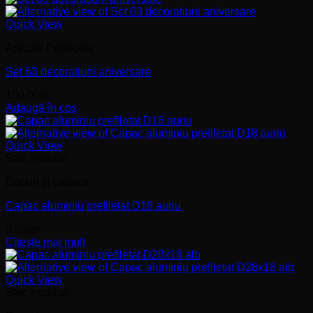
Quick View
Articole Petrecere
Set 63 decoratiuni aniversare
100,00
lei
Adaugă în coș
Quick View
Stoc epuizat
Dopuri și capace
Capac aluminiu prefiletat D18 auriu
0,95
lei
Citește mai mult
Quick View
Stoc epuizat