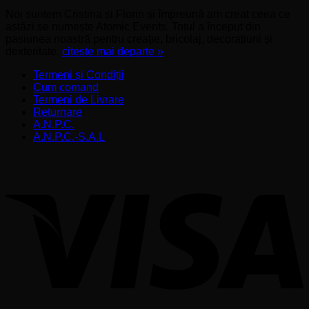
Noi suntem Cristina și Florin și împreună am creat ceea ce
astăzi se numește Atomic Events. Totul a început din
pasiunea noastră pentru creație, bricolaj, decorațiuni și
dexteritate.
citește mai departe »
Termeni și Condiții
Cum comand
Termeni de Livrare
Returnare
A.N.P.C.
A.N.P.C.-S.A.L
V