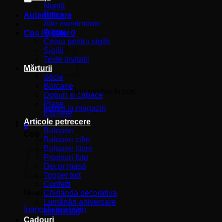
Nuntă
Botez
Autentificare
Alte evenimente
Plicuri
Coș /
0,00
lei
0
Ceara pentru sigilii
Sigilii
Texte invitatii
Mărturii
Sticle
Borcane
Nu ai niciun produs în coș.
Dopuri si capace
Plase
Înapoi la magazin
Etichete
Articole petrecere
0
Baloane
Coș
Baloane cifre
Baloane litere
Propsuri foto
Decor masă
Topper tort
Confetti
Nu ai niciun produs în coș.
Ghirlanda decorativa
Lumânări aniversare
Înapoi la magazin
Artificii tort
Cadouri