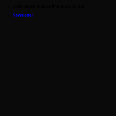
Skip
Evenimente magice împreună cu noi
to
Newsletter
content