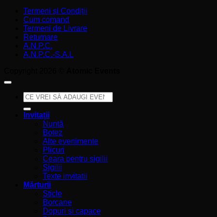
Termeni și Condiții
Cum comand
Termeni de Livrare
Returnare
A.N.P.C.
A.N.P.C.-S.A.L
Copyright 2026 ©
Atomic Events
Caută
după:
Invitații
Nuntă
Botez
Alte evenimente
Plicuri
Ceara pentru sigilii
Sigilii
Texte invitatii
Mărturii
Sticle
Borcane
Dopuri si capace