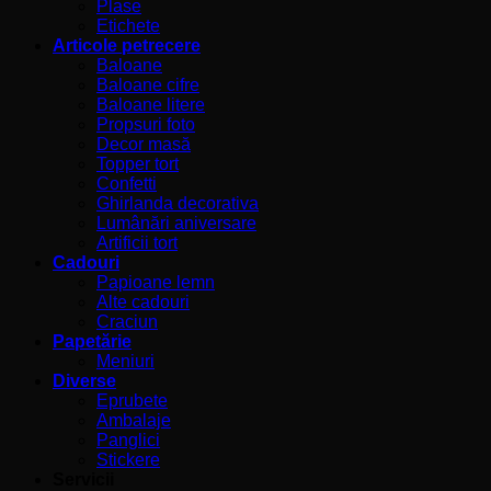
Plase
Etichete
Articole petrecere
Baloane
Baloane cifre
Baloane litere
Propsuri foto
Decor masă
Topper tort
Confetti
Ghirlanda decorativa
Lumânări aniversare
Artificii tort
Cadouri
Papioane lemn
Alte cadouri
Craciun
Papetărie
Meniuri
Diverse
Eprubete
Ambalaje
Panglici
Stickere
Servicii