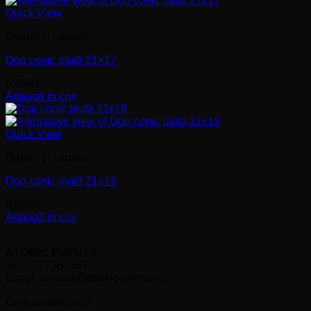
Quick View
Dopuri și capace
Dop conic plută 21×17
0,95
lei
Adaugă în coș
Quick View
Dopuri și capace
Dop conic plută 21×19
0,95
lei
Adaugă în coș
ATOMIC EVENTS
Tel. 0727362561
Email. contact@atomicevents.ro
Cine suntem noi?