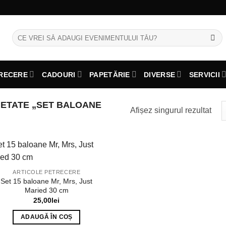
Caută
după:
RECERE
CADOURI
PAPETĂRIE
DIVERSE
SERVICII
ETATE „SET BALOANE
Afișez singurul rezultat
ARTICOLE PETRECERE
Set 15 baloane Mr, Mrs, Just
Maried 30 cm
25,00
lei
ADAUGĂ ÎN COȘ