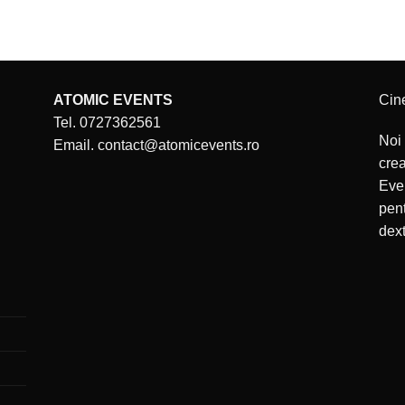
ATOMIC EVENTS
Cin
Tel. 0727362561
Noi 
Email. contact@atomicevents.ro
cre
Even
pent
dext