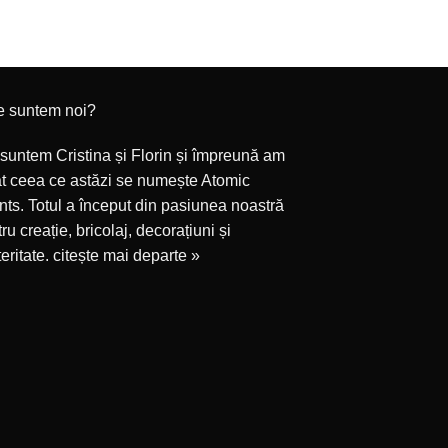
e suntem noi?
suntem Cristina și Florin și împreună am
at ceea ce astăzi se numește Atomic
ts. Totul a început din pasiunea noastră
ru creație, bricolaj, decorațiuni și
eritate.
citește mai departe »