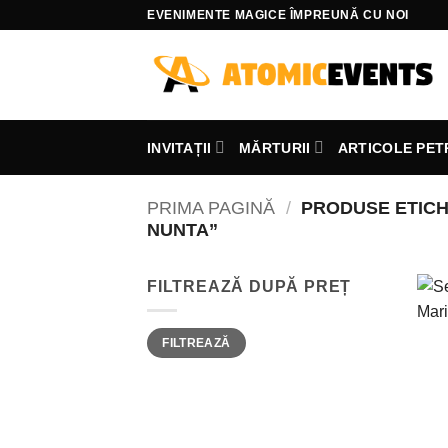
Skip
EVENIMENTE MAGICE ÎMPREUNĂ CU NOI
to
content
INVITAȚII
MĂRTURII
ARTICOLE PET
PRIMA PAGINĂ
/
PRODUSE ETICH
NUNTA”
FILTREAZĂ DUPĂ PREȚ
Preț
Preț
FILTREAZĂ
minim
maxim