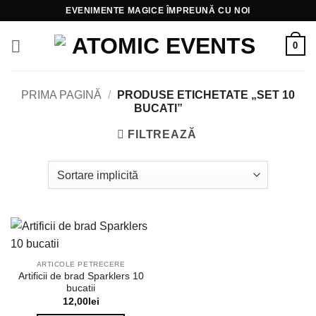
Skip
EVENIMENTE MAGICE ÎMPREUNĂ CU NOI
to
content
0
PRIMA PAGINĂ
/
PRODUSE ETICHETATE „SET 10
BUCATI”
FILTREAZĂ
ARTICOLE PETRECERE
Artificii de brad Sparklers 10
bucatii
12,00
lei