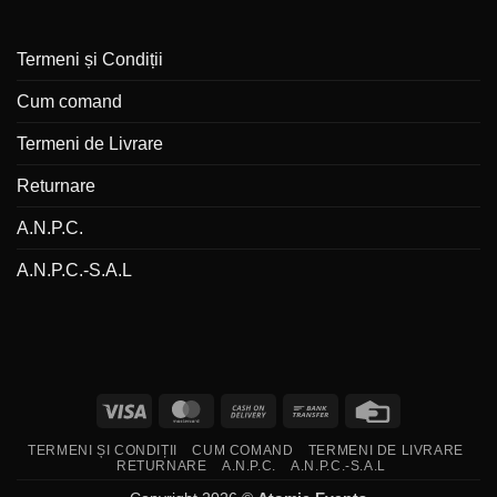
Termeni și Condiții
Cum comand
Termeni de Livrare
Returnare
A.N.P.C.
A.N.P.C.-S.A.L
Visa
MasterCard
Cash
Bank
Credit
On
Transfer
Card
TERMENI ȘI CONDIȚII
CUM COMAND
TERMENI DE LIVRARE
Delivery
RETURNARE
A.N.P.C.
A.N.P.C.-S.A.L