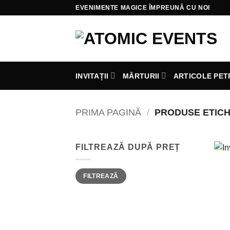
Skip
EVENIMENTE MAGICE ÎMPREUNĂ CU NOI
to
content
INVITAȚII
MĂRTURII
ARTICOLE PET
PRIMA PAGINĂ
/
PRODUSE ETICH
FILTREAZĂ DUPĂ PREȚ
Preț
Preț
FILTREAZĂ
minim
maxim