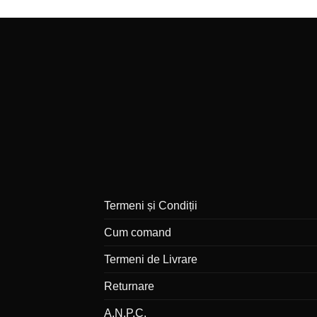
Termeni și Condiții
Cum comand
Termeni de Livrare
Returnare
A.N.P.C.