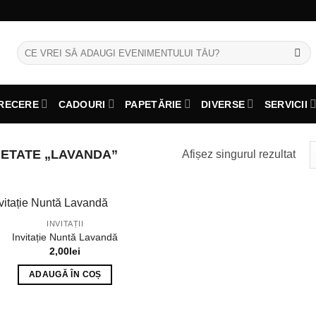
Caută
după:
RECERE
CADOURI
PAPETĂRIE
DIVERSE
SERVICII
ETATE „LAVANDA”
Afișez singurul rezultat
INVITAȚII
Invitație Nuntă Lavandă
2,00
lei
ADAUGĂ ÎN COȘ