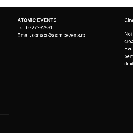
ATOMIC EVENTS
Cin
Tel. 0727362561
Noi 
Email. contact@atomicevents.ro
cre
Even
pent
dext