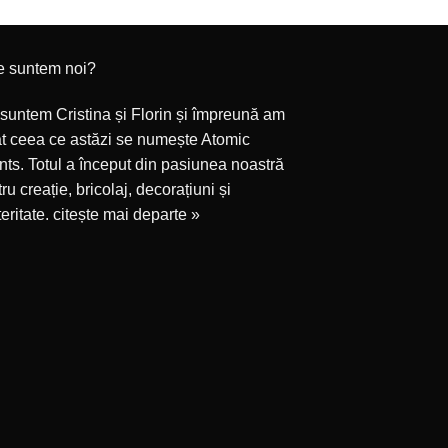
e suntem noi?
suntem Cristina și Florin și împreună am
at ceea ce astăzi se numește Atomic
ts. Totul a început din pasiunea noastră
ru creație, bricolaj, decorațiuni și
eritate.
citește mai departe »