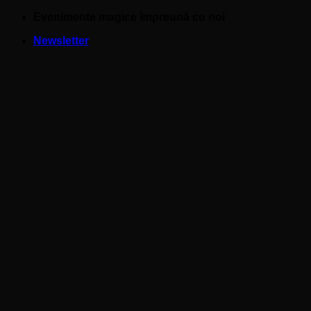
Skip
Evenimente magice împreună cu noi
to
Newsletter
content