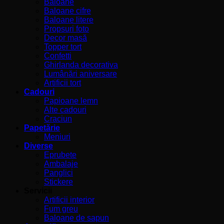
Baloane
Baloane cifre
Baloane litere
Propsuri foto
Decor masă
Topper tort
Confetti
Ghirlanda decorativa
Lumânări aniversare
Artificii tort
Cadouri
Papioane lemn
Alte cadouri
Craciun
Papetărie
Meniuri
Diverse
Eprubete
Ambalaje
Panglici
Stickere
Servicii
Artificii interior
Fum greu
Baloane de sapun