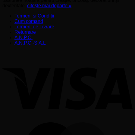
pasiunea noastră pentru creație, bricolaj, decorațiuni și
dexteritate.
citește mai departe »
Termeni și Condiții
Cum comand
Termeni de Livrare
Returnare
A.N.P.C.
A.N.P.C.-S.A.L
V
M