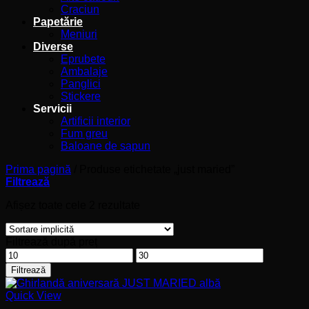
Craciun
Papetărie
Meniuri
Diverse
Eprubete
Ambalaje
Panglici
Stickere
Servicii
Artificii interior
Fum greu
Baloane de sapun
Prima pagină
/
Produse etichetate „just maried”
Filtrează
Afișez toate cele 2 rezultate
Filtrează după preț
Preț
Preț
minim
maxim
Filtrează
Quick View