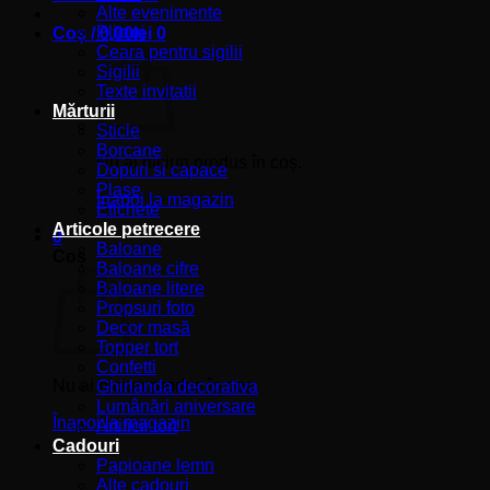
Alte evenimente
Plicuri
Coș /
0,00
lei
0
Ceara pentru sigilii
Sigilii
Texte invitatii
Mărturii
Sticle
Borcane
Nu ai niciun produs în coș.
Dopuri si capace
Plase
Înapoi la magazin
Etichete
Articole petrecere
0
Baloane
Coș
Baloane cifre
Baloane litere
Propsuri foto
Decor masă
Topper tort
Confetti
Nu ai niciun produs în coș.
Ghirlanda decorativa
Lumânări aniversare
Înapoi la magazin
Artificii tort
Cadouri
Papioane lemn
Alte cadouri