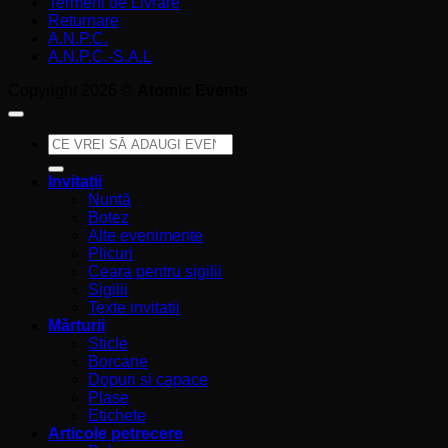
Termeni de Livrare
Returnare
A.N.P.C.
A.N.P.C.-S.A.L
Copyright 2026 ©
Atomic Events
Caută
după:
Invitații
Nuntă
Botez
Alte evenimente
Plicuri
Ceara pentru sigilii
Sigilii
Texte invitatii
Mărturii
Sticle
Borcane
Dopuri si capace
Plase
Etichete
Articole petrecere