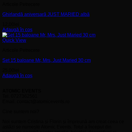
Articole Petrecere
Ghirlandă aniversară JUST MARIED albă
12,00
lei
Adaugă în coș
Quick View
Articole Petrecere
Set 15 baloane Mr, Mrs, Just Maried 30 cm
25,00
lei
Adaugă în coș
ATOMIC EVENTS
Tel. 0727362561
Email. contact@atomicevents.ro
Cine suntem noi?
Noi suntem Cristina și Florin și împreună am creat ceea ce
astăzi se numește Atomic Events. Totul a început din