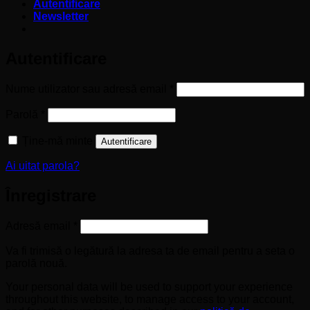
Autentificare
Newsletter
Autentificare
Obligatoriu
Nume utilizator sau adresă email
*
Obligatoriu
Parolă
*
Ține-mă minte
Autentificare
Ai uitat parola?
Înregistrare
Obligatoriu
Adresă email
*
Va fi trimisă o legătură la adresa ta de email pentru a seta o
parolă nouă.
Your personal data will be used to support your experience
throughout this website, to manage access to your account,