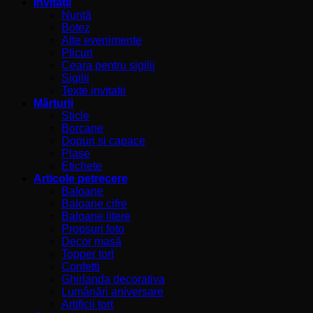
Invitații
Nuntă
Botez
Alte evenimente
Plicuri
Ceara pentru sigilii
Sigilii
Texte invitatii
Mărturii
Sticle
Borcane
Dopuri si capace
Plase
Etichete
Articole petrecere
Baloane
Baloane cifre
Baloane litere
Propsuri foto
Decor masă
Topper tort
Confetti
Ghirlanda decorativa
Lumânări aniversare
Artificii tort