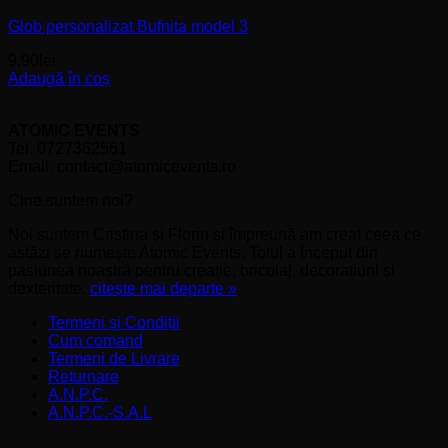
Glob personalizat Bufnita model 3
9,90
lei
Adaugă în coș
ATOMIC EVENTS
Tel. 0727362561
Email. contact@atomicevents.ro
Cine suntem noi?
Noi suntem Cristina și Florin și împreună am creat ceea ce
astăzi se numește Atomic Events. Totul a început din
pasiunea noastră pentru creație, bricolaj, decorațiuni și
dexteritate.
citește mai departe »
Termeni și Condiții
Cum comand
Termeni de Livrare
Returnare
A.N.P.C.
A.N.P.C.-S.A.L