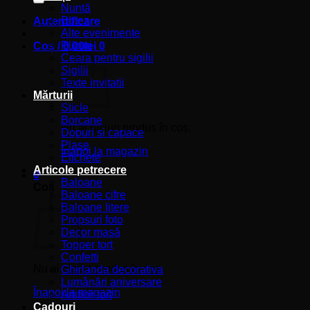
Nuntă
Botez
Autentificare
Alte evenimente
Plicuri
Coș /
0,00
lei
0
Ceara pentru sigilii
Sigilii
Texte invitatii
Mărturii
Sticle
Borcane
Nu ai niciun produs în coș.
Dopuri si capace
Plase
Înapoi la magazin
Etichete
Articole petrecere
0
Baloane
Coș
Baloane cifre
Baloane litere
Propsuri foto
Decor masă
Topper tort
Confetti
Nu ai niciun produs în coș.
Ghirlanda decorativa
Lumânări aniversare
Înapoi la magazin
Artificii tort
Cadouri