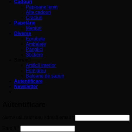
Cadouri
Papioane lemn
Alte cadouri
Craciun
Papetărie
Meniuri
Diverse
Eprubete
Ambalaje
Panglici
Stickere
Servicii
Artificii interior
Fum greu
Baloane de sapun
Autentificare
Newsletter
Autentificare
Obligatoriu
Nume utilizator sau adresă email
*
Obligatoriu
Parolă
*