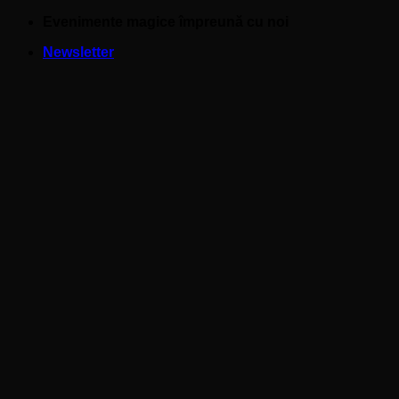
Skip
Evenimente magice împreună cu noi
to
Newsletter
content