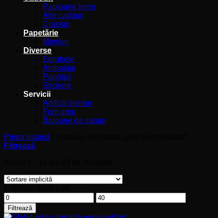
Papioane lemn
Alte cadouri
Craciun
Papetărie
Meniuri
Diverse
Eprubete
Ambalaje
Panglici
Stickere
Servicii
Artificii interior
Fum greu
Baloane de sapun
Prima pagină
/
Produse etichetate „glob personalizat”
Filtrează
Afișez 1 - 12 din 23 de rezultate
Filtrează după preț
Preț
Preț
minim
maxim
Filtrează