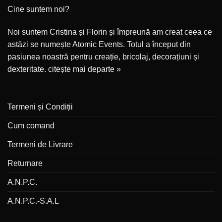
Cine suntem noi?
Noi suntem Cristina și Florin și împreună am creat ceea ce
astăzi se numește Atomic Events. Totul a început din
pasiunea noastră pentru creație, bricolaj, decorațiuni și
dexteritate.
citește mai departe »
Termeni și Condiții
Cum comand
Termeni de Livrare
Returnare
A.N.P.C.
A.N.P.C.-S.A.L