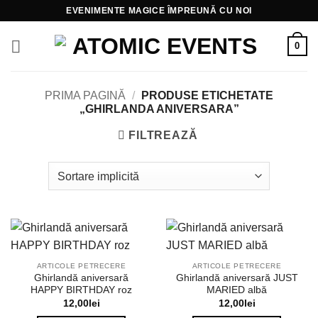
Skip
EVENIMENTE MAGICE ÎMPREUNĂ CU NOI
to
content
0
PRIMA PAGINĂ
/
PRODUSE ETICHETATE
„GHIRLANDA ANIVERSARA”
FILTREAZĂ
ARTICOLE PETRECERE
ARTICOLE PETRECERE
Ghirlandă aniversară
Ghirlandă aniversară JUST
HAPPY BIRTHDAY roz
MARIED albă
12,00
lei
12,00
lei