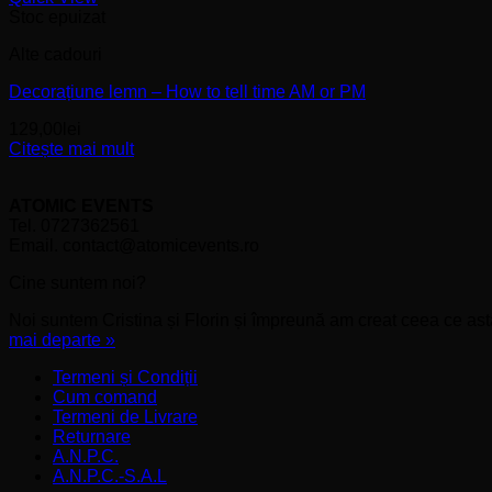
Stoc epuizat
Alte cadouri
Decorațiune lemn – How to tell time AM or PM
129,00
lei
Citește mai mult
ATOMIC EVENTS
Tel. 0727362561
Email. contact@atomicevents.ro
Cine suntem noi?
Noi suntem Cristina și Florin și împreună am creat ceea ce astă
mai departe »
Termeni și Condiții
Cum comand
Termeni de Livrare
Returnare
A.N.P.C.
A.N.P.C.-S.A.L