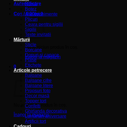
Autentificare
Nuntă
Botez
Coș /
0,00
lei
0
Alte evenimente
Plicuri
Ceara pentru sigilii
Sigilii
Texte invitatii
Mărturii
Sticle
Nu ai niciun produs în coș.
Borcane
Dopuri si capace
Înapoi la magazin
Plase
Etichete
0
Articole petrecere
Coș
Baloane
Baloane cifre
Baloane litere
Propsuri foto
Decor masă
Topper tort
Nu ai niciun produs în coș.
Confetti
Ghirlanda decorativa
Înapoi la magazin
Lumânări aniversare
Artificii tort
Cadouri