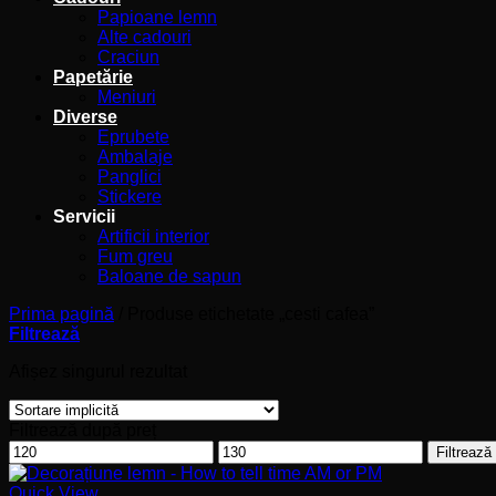
Papioane lemn
Alte cadouri
Craciun
Papetărie
Meniuri
Diverse
Eprubete
Ambalaje
Panglici
Stickere
Servicii
Artificii interior
Fum greu
Baloane de sapun
Prima pagină
/
Produse etichetate „cesti cafea”
Filtrează
Afișez singurul rezultat
Filtrează după preț
Preț
Preț
Filtrează
minim
maxim
Quick View