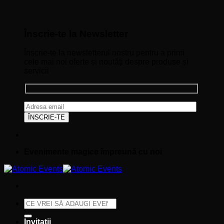
Înscrie-te la Newsletter
Înscrie-te la newsletterul nostru pentru a primi
cele mai noi oferte și noutăți despre produse și
servicii
Evenimente magice împreună cu noi
Caută
după:
Invitații