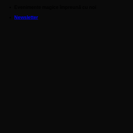
Skip
Evenimente magice împreună cu noi
to
Newsletter
content