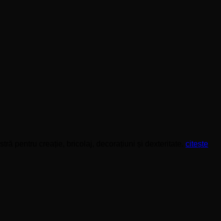
ă pentru creație, bricolaj, decorațiuni și dexteritate.
citește