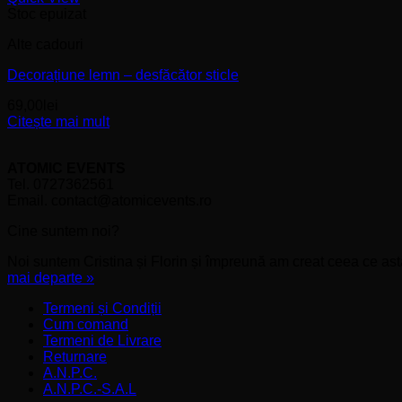
Stoc epuizat
Alte cadouri
Decorațiune lemn – desfăcător sticle
69,00
lei
Citește mai mult
ATOMIC EVENTS
Tel. 0727362561
Email. contact@atomicevents.ro
Cine suntem noi?
Noi suntem Cristina și Florin și împreună am creat ceea ce astă
mai departe »
Termeni și Condiții
Cum comand
Termeni de Livrare
Returnare
A.N.P.C.
A.N.P.C.-S.A.L