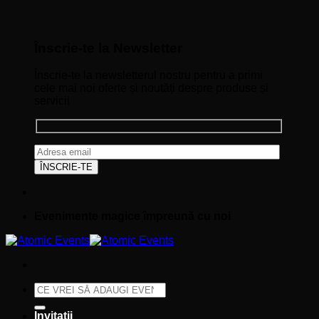
Înscrie-te la Newsletter
Înscrie-te la newsletterul nostru pentru a primi
cele mai noi oferte și noutăți despre produse și
servicii
Evenimente magice împreună cu noi
Caută
după:
Invitații