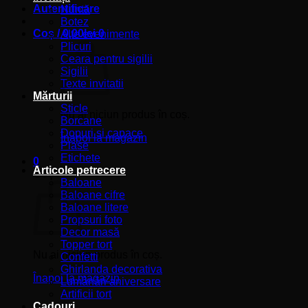
Autentificare
Nuntă
Botez
Coș /
0,00
lei
0
Alte evenimente
Plicuri
Ceara pentru sigilii
Sigilii
Texte invitatii
Mărturii
Sticle
Nu ai niciun produs în coș.
Borcane
Dopuri si capace
Înapoi la magazin
Plase
Etichete
0
Articole petrecere
Coș
Baloane
Baloane cifre
Baloane litere
Propsuri foto
Decor masă
Topper tort
Nu ai niciun produs în coș.
Confetti
Ghirlanda decorativa
Înapoi la magazin
Lumânări aniversare
Artificii tort
Cadouri