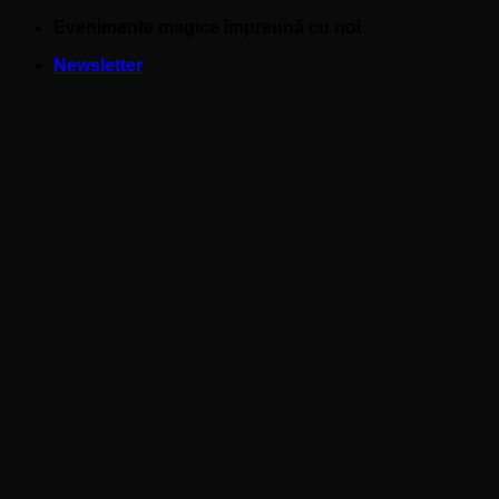
Skip
Evenimente magice împreună cu noi
to
Newsletter
content