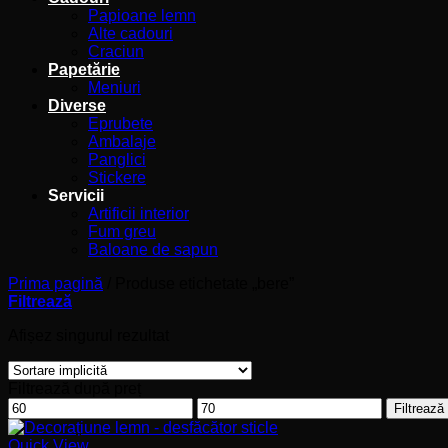
Papioane lemn
Alte cadouri
Craciun
Papetărie
Meniuri
Diverse
Eprubete
Ambalaje
Panglici
Stickere
Servicii
Artificii interior
Fum greu
Baloane de sapun
Prima pagină
/
Produse etichetate „bere”
Filtrează
Afișez singurul rezultat
Filtrează după preț
Preț
Preț
Filtrează
minim
maxim
Quick View