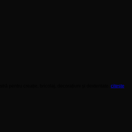
ă pentru creație, bricolaj, decorațiuni și dexteritate.
citește