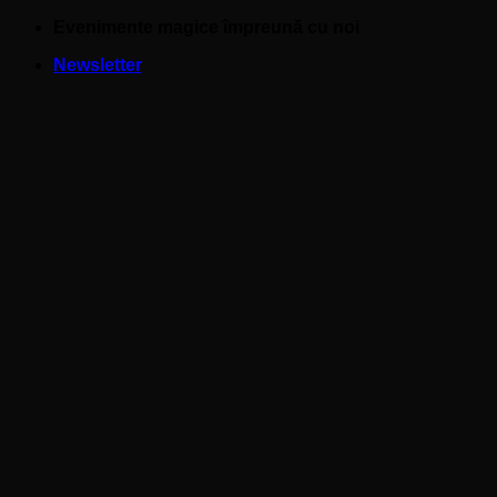
Skip
Evenimente magice împreună cu noi
to
Newsletter
content