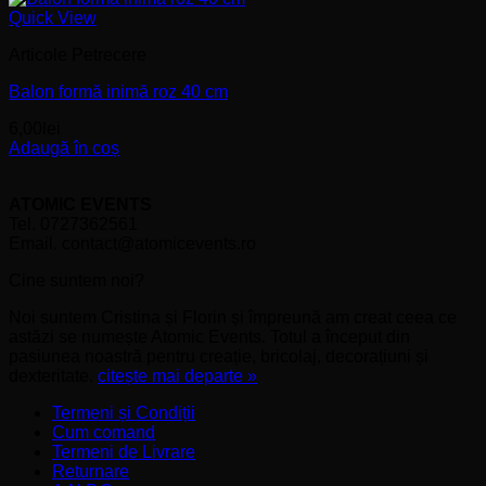
Quick View
Articole Petrecere
Balon formă inimă roz 40 cm
6,00
lei
Adaugă în coș
ATOMIC EVENTS
Tel. 0727362561
Email. contact@atomicevents.ro
Cine suntem noi?
Noi suntem Cristina și Florin și împreună am creat ceea ce
astăzi se numește Atomic Events. Totul a început din
pasiunea noastră pentru creație, bricolaj, decorațiuni și
dexteritate.
citește mai departe »
Termeni și Condiții
Cum comand
Termeni de Livrare
Returnare