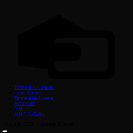
C
C
Termeni și Condiții
Cum comand
Termeni de Livrare
Returnare
A.N.P.C.
A.N.P.C.-S.A.L
Copyright 2026 ©
Atomic Events