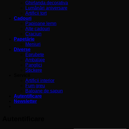
Ghirlanda decorativa
Lumânări aniversare
Artificii tort
Cadouri
Papioane lemn
Alte cadouri
Craciun
Papetărie
Meniuri
Diverse
Eprubete
Ambalaje
Panglici
Stickere
Servicii
Artificii interior
Fum greu
Baloane de sapun
Autentificare
Newsletter
Autentificare