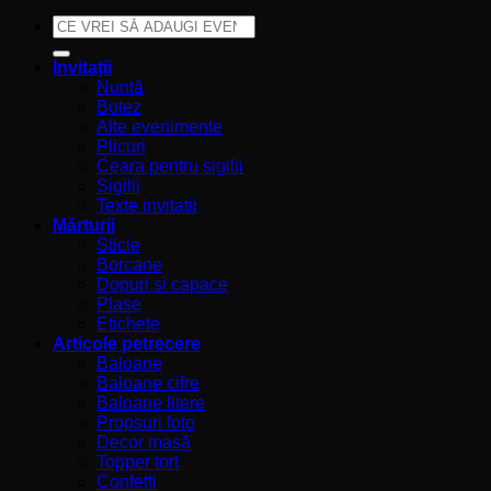
Caută
după:
Invitații
Nuntă
Botez
Alte evenimente
Plicuri
Ceara pentru sigilii
Sigilii
Texte invitatii
Mărturii
Sticle
Borcane
Dopuri si capace
Plase
Etichete
Articole petrecere
Baloane
Baloane cifre
Baloane litere
Propsuri foto
Decor masă
Topper tort
Confetti