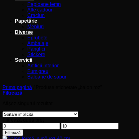
Papioane lemn
Alte cadouri
Craciun
Papetărie
Meniuri
Diverse
Eprubete
Ambalaje
Panglici
Stickere
Servicii
Artificii interior
Fum greu
Baloane de sapun
Prima pagină
/
Produse etichetate „balon roz”
Filtrează
Afișez singurul rezultat
Filtrează după preț
Preț
Preț
minim
maxim
Filtrează