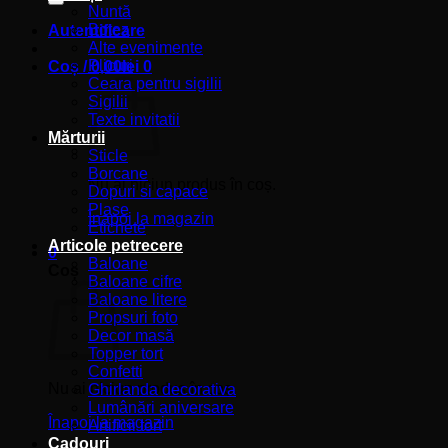
Nuntă
Botez
Autentificare
Alte evenimente
Plicuri
Coș /
0,00
lei
0
Ceara pentru sigilii
Sigilii
Texte invitatii
Mărturii
Sticle
Borcane
Nu ai niciun produs în coș.
Dopuri si capace
Plase
Înapoi la magazin
Etichete
Articole petrecere
0
Baloane
Coș
Baloane cifre
Baloane litere
Propsuri foto
Decor masă
Topper tort
Confetti
Nu ai niciun produs în coș.
Ghirlanda decorativa
Lumânări aniversare
Înapoi la magazin
Artificii tort
Cadouri