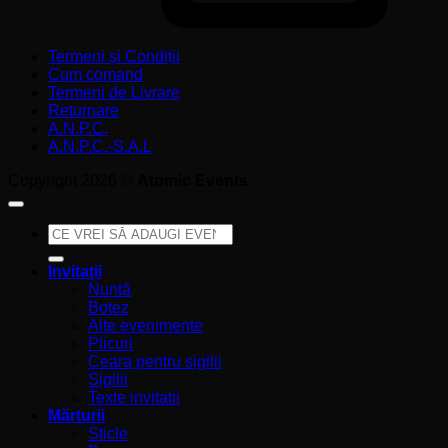
Termeni și Condiții
Cum comand
Termeni de Livrare
Returnare
A.N.P.C.
A.N.P.C.-S.A.L
Copyright 2026 ©
Atomic Events
Caută
după:
Invitații
Nuntă
Botez
Alte evenimente
Plicuri
Ceara pentru sigilii
Sigilii
Texte invitatii
Mărturii
Sticle