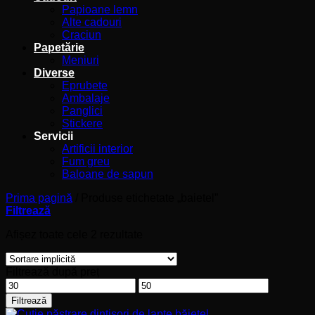
Papioane lemn
Alte cadouri
Craciun
Papetărie
Meniuri
Diverse
Eprubete
Ambalaje
Panglici
Stickere
Servicii
Artificii interior
Fum greu
Baloane de sapun
Prima pagină
/
Produse etichetate „baietel”
Filtrează
Afișez toate cele 2 rezultate
Filtrează după preț
Preț
Preț
minim
maxim
Filtrează