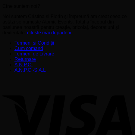
Cine suntem noi?
Noi suntem Cristina și Florin și împreună am creat ceea ce
astăzi se numește Atomic Events. Totul a început din
pasiunea noastră pentru creație, bricolaj, decorațiuni și
dexteritate.
citește mai departe »
Termeni și Condiții
Cum comand
Termeni de Livrare
Returnare
A.N.P.C.
A.N.P.C.-S.A.L
V