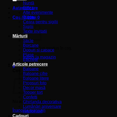
Nuntă
Botez
Autentificare
Alte evenimente
Plicuri
Coș /
0,00
lei
0
Ceara pentru sigilii
Sigilii
Texte invitatii
Mărturii
Sticle
Borcane
Nu ai niciun produs în coș.
Dopuri si capace
Plase
Înapoi la magazin
Etichete
Articole petrecere
0
Baloane
Coș
Baloane cifre
Baloane litere
Propsuri foto
Decor masă
Topper tort
Confetti
Nu ai niciun produs în coș.
Ghirlanda decorativa
Lumânări aniversare
Înapoi la magazin
Artificii tort
Cadouri