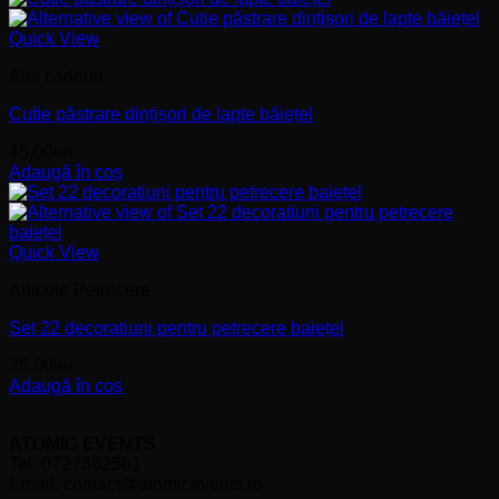
Quick View
Alte cadouri
Cutie păstrare dințișori de lapte băiețel
45,00
lei
Adaugă în coș
Quick View
Articole Petrecere
Set 22 decoratiuni pentru petrecere baiețel
35,00
lei
Adaugă în coș
ATOMIC EVENTS
Tel. 0727362561
Email. contact@atomicevents.ro