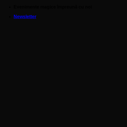
Skip
Evenimente magice împreună cu noi
to
Newsletter
content