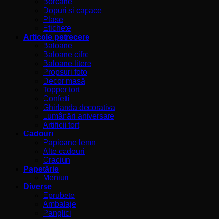
Borcane
Dopuri si capace
Plase
Etichete
Articole petrecere
Baloane
Baloane cifre
Baloane litere
Propsuri foto
Decor masă
Topper tort
Confetti
Ghirlanda decorativa
Lumânări aniversare
Artificii tort
Cadouri
Papioane lemn
Alte cadouri
Craciun
Papetărie
Meniuri
Diverse
Eprubete
Ambalaje
Panglici