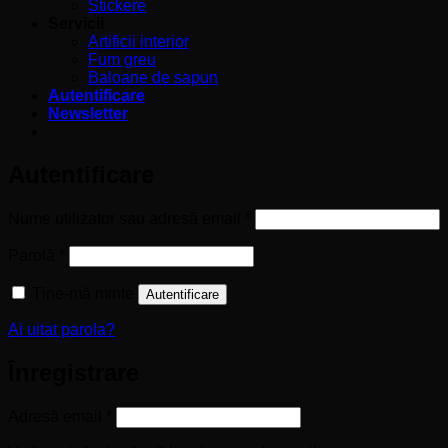
Stickere
Servicii
Artificii interior
Fum greu
Baloane de sapun
Autentificare
Newsletter
Autentificare
Obligatoriu
Nume utilizator sau adresă email
*
Obligatoriu
Parolă
*
Ține-mă minte
Autentificare
Ai uitat parola?
Înregistrare
Obligatoriu
Adresă email
*