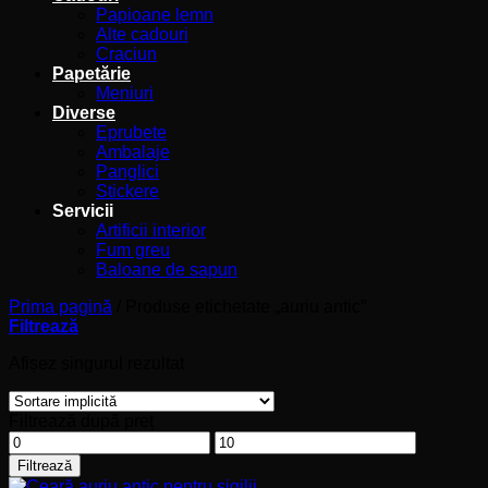
Papioane lemn
Alte cadouri
Craciun
Papetărie
Meniuri
Diverse
Eprubete
Ambalaje
Panglici
Stickere
Servicii
Artificii interior
Fum greu
Baloane de sapun
Prima pagină
/
Produse etichetate „auriu antic”
Filtrează
Afișez singurul rezultat
Filtrează după preț
Preț
Preț
minim
maxim
Filtrează