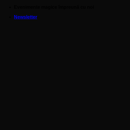
Skip
Evenimente magice împreună cu noi
to
Newsletter
content