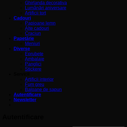
Ghirlanda decorativa
Lumânări aniversare
Artificii tort
Cadouri
Papioane lemn
Alte cadouri
Craciun
Papetărie
Meniuri
Diverse
Eprubete
Ambalaje
Panglici
Stickere
Servicii
Artificii interior
Fum greu
Baloane de sapun
Autentificare
Newsletter
Autentificare