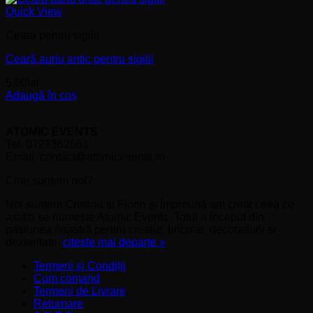
Quick View
Ceara pentru sigilii
Ceară auriu antic pentru sigilii
5,00
lei
Adaugă în coș
ATOMIC EVENTS
Tel. 0727362561
Email. contact@atomicevents.ro
Cine suntem noi?
Noi suntem Cristina și Florin și împreună am creat ceea ce
astăzi se numește Atomic Events. Totul a început din
pasiunea noastră pentru creație, bricolaj, decorațiuni și
dexteritate.
citește mai departe »
Termeni și Condiții
Cum comand
Termeni de Livrare
Returnare