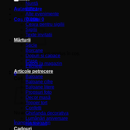
Nuntă
Botez
Autentificare
Alte evenimente
Plicuri
Coș /
0,00
lei
0
Ceara pentru sigilii
Sigilii
Texte invitatii
Mărturii
Sticle
Borcane
Nu ai niciun produs în coș.
Dopuri si capace
Plase
Înapoi la magazin
Etichete
Articole petrecere
0
Baloane
Coș
Baloane cifre
Baloane litere
Propsuri foto
Decor masă
Topper tort
Confetti
Nu ai niciun produs în coș.
Ghirlanda decorativa
Lumânări aniversare
Înapoi la magazin
Artificii tort
Cadouri