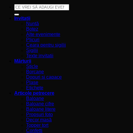
Caută
după:
Invitații
Nuntă
Botez
Alte evenimente
Plicuri
Ceara pentru sigilii
Sigilii
Texte invitatii
Mărturii
Sticle
Borcane
Dopuri si capace
Plase
Etichete
Articole petrecere
Baloane
Baloane cifre
Baloane litere
Propsuri foto
Decor masă
Topper tort
Confetti