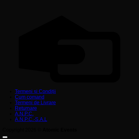
C
C
Termeni și Condiții
Cum comand
Termeni de Livrare
Returnare
A.N.P.C.
A.N.P.C.-S.A.L
Copyright 2026 ©
Atomic Events