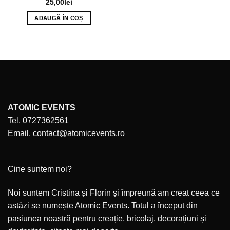
25,00
lei
ADAUGĂ ÎN COȘ
ATOMIC EVENTS
Tel. 0727362561
Email. contact@atomicevents.ro
Cine suntem noi?
Noi suntem Cristina și Florin și împreună am creat ceea ce
astăzi se numește Atomic Events. Totul a început din
pasiunea noastră pentru creație, bricolaj, decorațiuni și