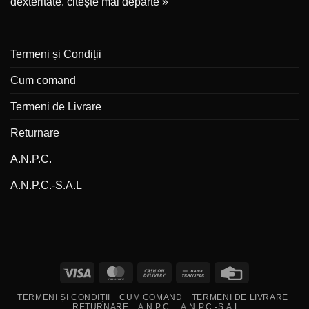
dexteritate.
citește mai departe »
Termeni și Condiții
Cum comand
Termeni de Livrare
Returnare
A.N.P.C.
A.N.P.C.-S.A.L
Visa
MasterCard
Cash
Bank
Credit
On
Transfer
Card
TERMENI ȘI CONDIȚII
CUM COMAND
TERMENI DE LIVRARE
Delivery
RETURNARE
A.N.P.C.
A.N.P.C.-S.A.L