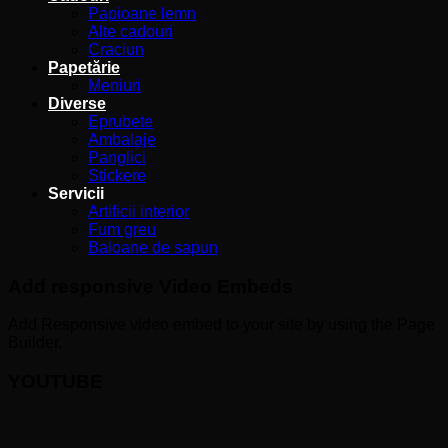
Papioane lemn
Alte cadouri
Craciun
Papetărie
Meniuri
Diverse
Eprubete
Ambalaje
Panglici
Stickere
Servicii
Artificii interior
Fum greu
Baloane de sapun
Add responsive Video Embeds
Add Responsive video embed to your site by using the Page
Builder.
YOUTUBE