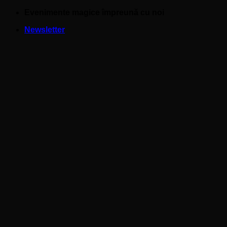
Skip
Evenimente magice împreună cu noi
to
Newsletter
content