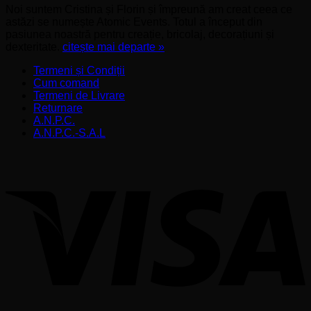
Noi suntem Cristina și Florin și împreună am creat ceea ce
astăzi se numește Atomic Events. Totul a început din
pasiunea noastră pentru creație, bricolaj, decorațiuni și
dexteritate.
citește mai departe »
Termeni și Condiții
Cum comand
Termeni de Livrare
Returnare
A.N.P.C.
A.N.P.C.-S.A.L
V