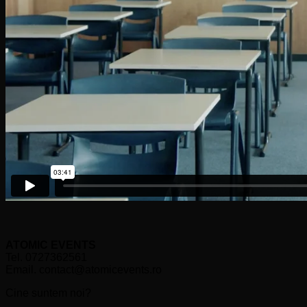
ATOMIC EVENTS
Tel. 0727362561
Email. contact@atomicevents.ro
Cine suntem noi?