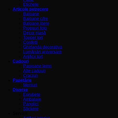
Etichete
Articole petrecere
Baloane
Baloane cifre
Baloane litere
Propsuri foto
Decor masă
Topper tort
Confetti
Ghirlanda decorativa
Lumânări aniversare
Artificii tort
Cadouri
Papioane lemn
Alte cadouri
Craciun
Papetărie
Meniuri
Diverse
Eprubete
Ambalaje
Panglici
Stickere
Servicii