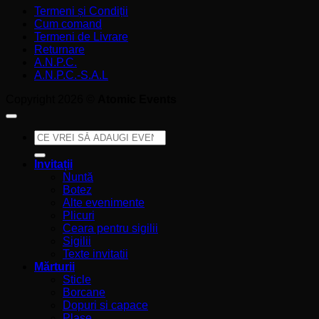
Termeni și Condiții
Cum comand
Termeni de Livrare
Returnare
A.N.P.C.
A.N.P.C.-S.A.L
Copyright 2026 ©
Atomic Events
Caută
după:
Invitații
Nuntă
Botez
Alte evenimente
Plicuri
Ceara pentru sigilii
Sigilii
Texte invitatii
Mărturii
Sticle
Borcane
Dopuri si capace
Plase