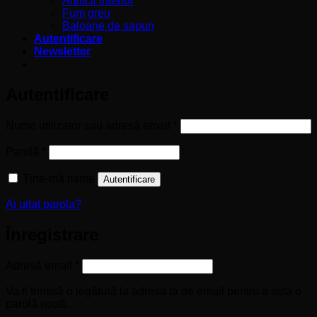
Artificii interior
Fum greu
Baloane de sapun
Autentificare
Newsletter
Autentificare
Obligatoriu
Nume utilizator sau adresă email
*
Obligatoriu
Parolă
*
Ține-mă minte
Autentificare
Ai uitat parola?
Înregistrare
Obligatoriu
Adresă email
*
Va fi trimisă o legătură la adresa ta de email pentru a seta o
parolă nouă.