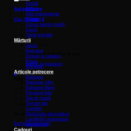
Nuntă
Botez
Autentificare
Alte evenimente
Plicuri
Coș /
0,00
lei
0
Ceara pentru sigilii
Sigilii
Texte invitatii
Mărturii
Sticle
Borcane
Nu ai niciun produs în coș.
Dopuri si capace
Plase
Înapoi la magazin
Etichete
Articole petrecere
0
Baloane
Coș
Baloane cifre
Baloane litere
Propsuri foto
Decor masă
Topper tort
Confetti
Nu ai niciun produs în coș.
Ghirlanda decorativa
Lumânări aniversare
Înapoi la magazin
Artificii tort
Cadouri