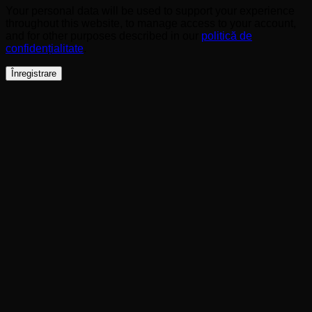
Your personal data will be used to support your experience
throughout this website, to manage access to your account,
and for other purposes described in our
politică de
confidențialitate
.
Înregistrare