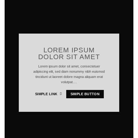
LOREM IPSUM
DOLOR SIT AMET
Lorem ipsum dolor sit amet, consectetuer
adipiscing elit, sed diam nonummy nibh euismod
tincidunt ut laoreet dolore magna aliquam erat
volutpat….
SIMPLE LINK
SIMPLE BUTTON