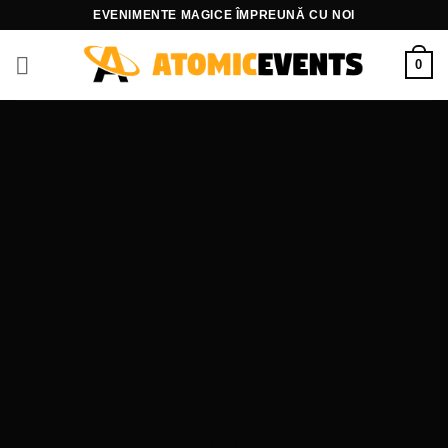
Skip
EVENIMENTE MAGICE ÎMPREUNĂ CU NOI
to
content
0
Create
Amazing
Banners with