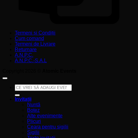
Termeni și Condiții
Cum comand
Termeni de Livrare
Returnare
A.N.P.C.
A.N.P.C.-S.A.L
Copyright 2026 ©
Atomic Events
Caută
după:
Invitații
Nuntă
Botez
Alte evenimente
Plicuri
Ceara pentru sigilii
Sigilii
Texte invitatii