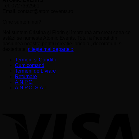
ATOMIC EVENTS
Tel. 0727362561
Email. contact@atomicevents.ro
Cine suntem noi?
Noi suntem Cristina și Florin și împreună am creat ceea ce
astăzi se numește Atomic Events. Totul a început din
pasiunea noastră pentru creație, bricolaj, decorațiuni și
dexteritate.
citește mai departe »
Termeni și Condiții
Cum comand
Termeni de Livrare
Returnare
A.N.P.C.
A.N.P.C.-S.A.L
V