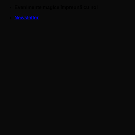
Skip
Evenimente magice împreună cu noi
to
Newsletter
content