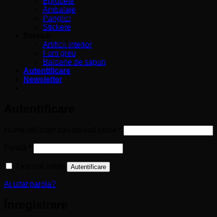
Eprubete
Ambalaje
Panglici
Stickere
Servicii
Artificii interior
Fum greu
Baloane de sapun
Autentificare
Newsletter
Autentificare
Obligatoriu
Nume utilizator sau adresă email
*
Obligatoriu
Parolă
*
Ține-mă minte
Autentificare
Ai uitat parola?
Înregistrare