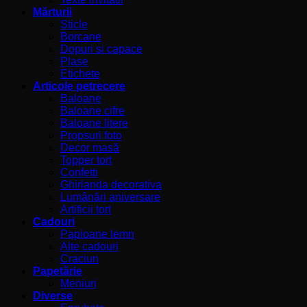
Mărturii
Sticle
Borcane
Dopuri si capace
Plase
Etichete
Articole petrecere
Baloane
Baloane cifre
Baloane litere
Propsuri foto
Decor masă
Topper tort
Confetti
Ghirlanda decorativa
Lumânări aniversare
Artificii tort
Cadouri
Papioane lemn
Alte cadouri
Craciun
Papetărie
Meniuri
Diverse