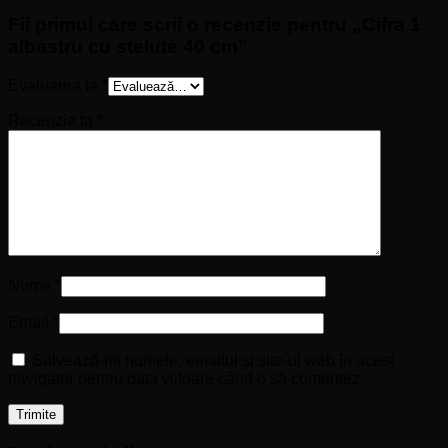
Fii primul care scrii o recenzie pentru „Cifra 1
albastru cu stelute 40 cm”
Evaluarea ta
*
Recenzia ta
*
Nume
*
Email
*
Salvează-mi numele, emailul și site-ul web în acest
navigator pentru data viitoare când o să comentez.