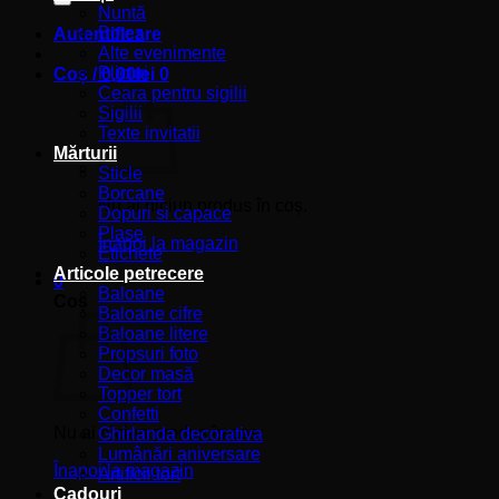
Nuntă
Botez
Autentificare
Alte evenimente
Plicuri
Coș /
0,00
lei
0
Ceara pentru sigilii
Sigilii
Texte invitatii
Mărturii
Sticle
Borcane
Nu ai niciun produs în coș.
Dopuri si capace
Plase
Înapoi la magazin
Etichete
Articole petrecere
0
Baloane
Coș
Baloane cifre
Baloane litere
Propsuri foto
Decor masă
Topper tort
Confetti
Nu ai niciun produs în coș.
Ghirlanda decorativa
Lumânări aniversare
Înapoi la magazin
Artificii tort
Cadouri