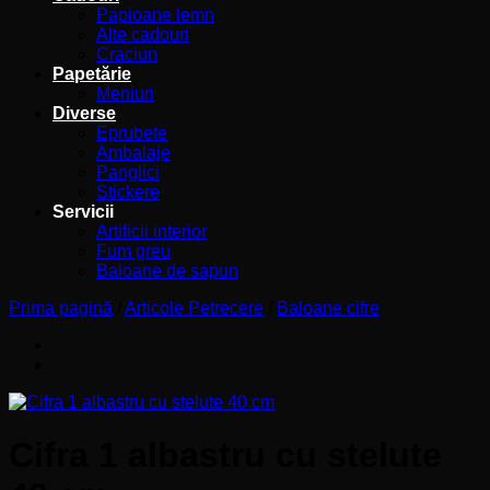
Papioane lemn
Alte cadouri
Craciun
Papetărie
Meniuri
Diverse
Eprubete
Ambalaje
Panglici
Stickere
Servicii
Artificii interior
Fum greu
Baloane de sapun
Prima pagină
/
Articole Petrecere
/
Baloane cifre
Cifra 1 albastru cu stelute