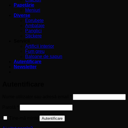
Papetărie
Meniuri
Diverse
Eprubete
Ambalaje
Panglici
Stickere
Servicii
Artificii interior
Fum greu
Baloane de sapun
Autentificare
Newsletter
Autentificare
Obligatoriu
Nume utilizator sau adresă email
*
Obligatoriu
Parolă
*
Ține-mă minte
Autentificare