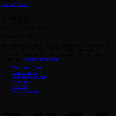
49,00
lei
Adaugă în coș
ATOMIC EVENTS
Tel. 0727362561
Email. contact@atomicevents.ro
Cine suntem noi?
Noi suntem Cristina și Florin și împreună am creat ceea ce
astăzi se numește Atomic Events. Totul a început din
pasiunea noastră pentru creație, bricolaj, decorațiuni și
dexteritate.
citește mai departe »
Termeni și Condiții
Cum comand
Termeni de Livrare
Returnare
A.N.P.C.
A.N.P.C.-S.A.L
V