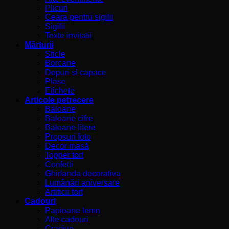
Plicuri
Ceara pentru sigilii
Sigilii
Texte invitatii
Mărturii
Sticle
Borcane
Dopuri si capace
Plase
Etichete
Articole petrecere
Baloane
Baloane cifre
Baloane litere
Propsuri foto
Decor masă
Topper tort
Confetti
Ghirlanda decorativa
Lumânări aniversare
Artificii tort
Cadouri
Papioane lemn
Alte cadouri
Craciun