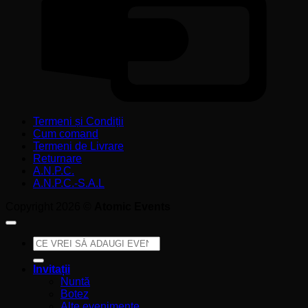
Termeni și Condiții
Cum comand
Termeni de Livrare
Returnare
A.N.P.C.
A.N.P.C.-S.A.L
Copyright 2026 ©
Atomic Events
Caută
după:
Invitații
Nuntă
Botez
Alte evenimente