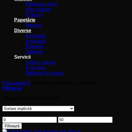
Papioane lemn
Alte cadouri
Craciun
Papetărie
Meniuri
Diverse
Eprubete
Ambalaje
Panglici
Stickere
Servicii
Artificii interior
Fum greu
Baloane de sapun
Prima pagină
/
Produse etichetate „multicolor”
Filtrează
Afișez toate cele 3 rezultate
Filtrează după preț
Preț
Preț
minim
maxim
Filtrează