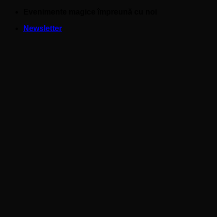
Skip
Evenimente magice împreună cu noi
to
Newsletter
content