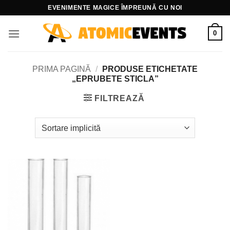
Skip
EVENIMENTE MAGICE ÎMPREUNĂ CU NOI
to
content
0
PRIMA PAGINĂ
/
PRODUSE ETICHETATE
„EPRUBETE STICLA”
FILTREAZĂ