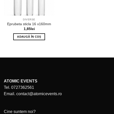
DIVERSE
Eprubeta sticla 16 x160mm
1,85
lei
ADAUGĂ ÎN COȘ
ATOMIC EVENTS
Tel. 0727362561
Email. contact@atomicevents.ro
Cine suntem noi?