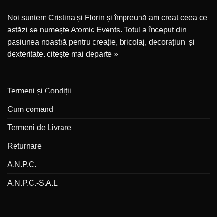
Noi suntem Cristina și Florin și împreună am creat ceea ce
astăzi se numește Atomic Events. Totul a început din
pasiunea noastră pentru creație, bricolaj, decorațiuni și
dexteritate.
citește mai departe »
Termeni și Condiții
Cum comand
Termeni de Livrare
Returnare
A.N.P.C.
A.N.P.C.-S.A.L